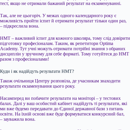
тест, якщо не отримали бажаний результат на екзаменуванні.
Так, але не цьогоріч. У межах одного календарного року є
можливість пройти іспит й отримати результат тільки один раз,
– підкреслила вона.
НМТ – важливий іспит для кожного школяра, тому слід довірити
підготовку професіоналам. Таким, як репетитори Optima
Academy. Тут учні можуть отримати потрібні знання з обраних
дисциплін у зручному для себе форматі. Тому готуйтеся до НМТ
разом з професіоналами!
Куди і як надійдуть результати НМТ?
Також очільниця Центру розповіла, де учасникам знаходити
результати екзаменування цього року.
Насамперед ви побачите результати на моніторі – у тестових
балах. Далі у ваш особистий кабінет надійдуть ті результати, які
ми вже будемо передавати до Єдиної державної бази з питань
освіти. На їхній основі вже буде формуватися конкурсний бал,
– зауважила вона.