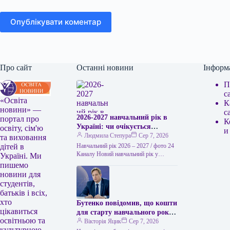
Опублікувати коментар
Про сайт
Останні новини
Інформ
П
с
«Освіта
К
новини» —
с
2026-2027 навчальний рік в
портал про
К
Україні: чи очікується
освіту, сім'ю
и
підвищення заробітної плати
Людмила Степура
Сер 7, 2026
та виховання
вчителів та стипендій з 1
Навчальний рік 2026 – 2027 / фото 24
дітей в
вересня
Каналу Новий навчальний рік у
Україні. Ми
закладах освіти України
пишемо
розпочинається 1 вересня. Від…
новини для
студентів,
батьків і всіх,
хто
Бутенко повідомив, що кошти
цікавиться
для старту навчального року
освітньою та
є.
Вікторія Яцик
Сер 7, 2026
культурною