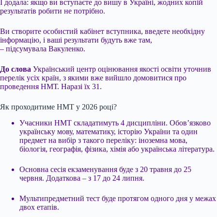
І додала: якщо ви вступаєте до вишу в Україні, жодних копій
результатів робити не потрібно.
Ви створите особистий кабінет вступника, введете необхідну
інформацію, і ваші результати будуть вже там,
– підсумувала Вакуленко.
До слова
Український центр оцінювання якості освіти уточнив
перелік усіх країн, з якими вже вийшло домовитися про
проведення НМТ. Наразі їх 31.
Як проходитиме НМТ у 2026 році?
Учасники НМТ складатимуть 4 дисципліни. Обов’язково
українську мову, математику, історію України та один
предмет на вибір з такого переліку: іноземна мова,
біологія, географія, фізика, хімія або українська література.
Основна сесія екзаменування буде з 20 травня до 25
червня. Додаткова – з 17 до 24 липня.
Мультипредметний тест буде протягом одного дня у межах
двох етапів.