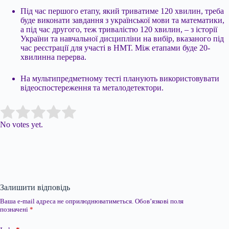
Під час першого етапу, який триватиме 120 хвилин, треба
буде виконати завдання з української мови та математики,
а під час другого, теж тривалістю 120 хвилин, – з історії
України та навчальної дисципліни на вибір, вказаного під
час реєстрації для участі в НМТ. Між етапами буде 20-
хвилинна перерва.
На мультипредметному тесті планують використовувати
відеоспостереження та металодетектори.
Submit Rating
Rate this item:
No votes yet.
Залишити відповідь
Ваша e-mail адреса не оприлюднюватиметься.
Обов’язкові поля
позначені
*