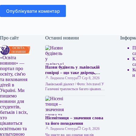
Опублікувати коментар
Про сайт
Останні новини
Інформ
П
с
«Освіта
К
новини» —
с
Назви будівель у львівській
портал про
К
говірці – що таке двірець,
освіту, сім'ю
и
креденс, кнайпа
Людмила Степура
Сер 8, 2026
та виховання
Львівський діалект / Фото: lviv.travel У
дітей в
Галичині трапляється багато цікавих
Україні. Ми
висловів. Деякі можуть спантеличити
пишемо
навіть досвідченого мандрівника. Тож
новини для
не дивно,…
студентів,
батьків і всіх,
хто
Нісенітниця – значення слова
цікавиться
та його походження
освітньою та
Людмила Степура
Сер 8, 2026
культурною
Чи знаєте ви, що означає вислів