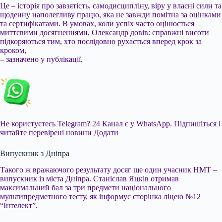
Це – історія про завзятість, самодисципліну, віру у власні сили та
щоденну наполегливу працю, яка не завжди помітна за оцінками
та сертифікатами. В умовах, коли успіх часто оцінюється
миттєвими досягненнями, Олександр довів: справжні висоти
підкоряються тим, хто послідовно рухається вперед крок за
кроком,
– зазначено у публікації.
Не користуєтесь Telegram?
24 Канал є у WhatsApp. Підпишіться і
читайте перевірені новини
Додати
Випускник з Дніпра
Такого ж вражаючого результату досяг ще один учасник НМТ –
випускник із міста Дніпра. Станіслав Яцків отримав
максимальний бал за три предмети національного
мультипредметного тесту, як інформує сторінка ліцею №12
“Інтелект”.