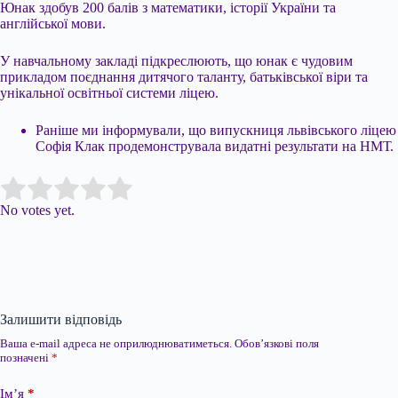
Юнак здобув 200 балів з математики, історії України та
англійської мови.
У навчальному закладі підкреслюють, що юнак є чудовим
прикладом поєднання дитячого таланту, батьківської віри та
унікальної освітньої системи ліцею.
Раніше ми інформували, що випускниця львівського ліцею
Софія Клак продемонструвала видатні результати на НМТ.
Submit Rating
Rate this item:
No votes yet.
Залишити відповідь
Ваша e-mail адреса не оприлюднюватиметься.
Обов’язкові поля
позначені
*
Ім’я
*