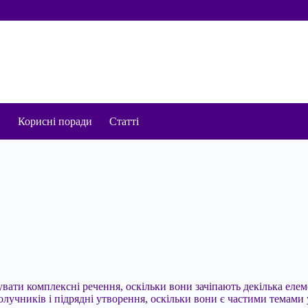
и
Корисні поради
Статті
вати комплексні речення, оскільки вони зачіпають декілька елем
олучників і підрядні утворення, оскільки вони є частими темами 