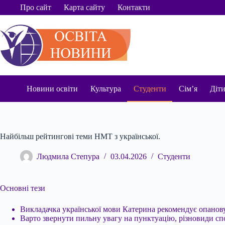
Перейти
Про сайт
Карта сайту
Контакти
до
вмісту
Новини освіти
Культура
Студенти
Сім’я
Діт
Найбільш рейтингові теми НМТ з української.
Людмила Степура
03.04.2026
Студенти
Основні тези
Викладачка української мови Катерина рекомендує опанову
Варто звернути пильну
увагу на пунктуацію, різновиди сп