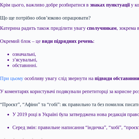
Крім цього, важливо добре розбиратися в
знаках пунктуації
у ко
Що ще потрібно обов’язково опрацювати?
Катерина радить також приділити увагу
сполучникам
, зокрема 
Окремий блок – це
види підрядних речень
:
означальні,
з’ясувальні,
обставинні.
При цьому
особливу увагу слід звернути на
підвиди обставинни
У коментарях користувачі подякували репетиторці за корисне роз
“Проєкт”, “Афіни” та “гобі”: як правильно та без помилок писат
У 2019 році в Україні була затверджена нова редакція пра
Серед змін: правильне написання “індичка”, “хобі”, “проє