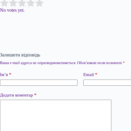
Submit Rating
Rate this item:
No votes yet.
Залишити відповідь
Ваша e-mail адреса не оприлюднюватиметься.
Обов’язкові поля позначені
*
Ім’я
*
Email
*
Додати коментар
*