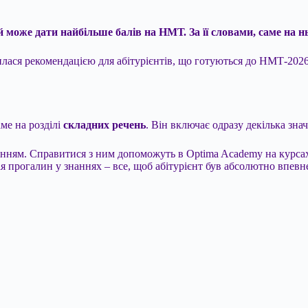
може дати найбільше балів на НМТ. За її словами, саме на ньо
лася рекомендацією для абітурієнтів, що готуються до НМТ-2026.
ме на розділі
складних речень
. Він включає одразу декілька зна
нням. Справитися з ним допоможуть в Optima Academy на курсах
я прогалин у знаннях – все, щоб абітурієнт був абсолютно впевн