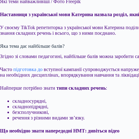
Які теми найважливіші / Фото Freepik
Наставниця з української мови Катерина назвала розділ, який 
У своєму TikTok репетиторка з української мови Катерина поділи
знання складних речень і всього, що з ними поєднано.
Яка тема дає найбільше балів?
Згідно зі словами педагогині, найбільше балів можна заробити са
Часто
підготовка до
вступної кампанії супроводжується напруже
на необхідних дисциплінах, впорядкування навчання та ліквідаці
Найперше потрібно знати
типи складних речень
:
складносурядні,
складнопідрядні,
безсполучникові,
речення з різними видами зв’язку.
Що необхідно знати напередодні НМТ: дивіться відео