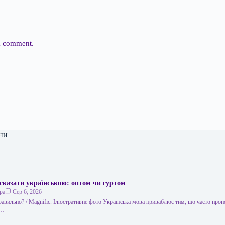
 I comment.
ни
сказати українською: оптом чи гуртом
ра
Сер 6, 2026
правильно? / Мagnific. Ілюстративне фото Українська мова приваблює тим, що часто проп
,…