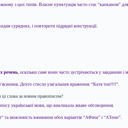
жному з цих типів. Власне пунктуація часто стає “капканом” дл
видам сурядних, і повторити підрядні конструкції.
х речень
, оскільки саме вони часто зустрічаються у завданнях і
’яснення. Дехто стисло узагальнив враження: “Катя топ!!!!”.
и ці слова за новим правописом?
вопису української мови, що викликала жваве обговорення.
кт” та можливість вживання обох варіантів “АФіни” і “АТени”.