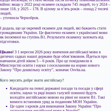
війни: якщо у 2022 році екзамен складали 745 людей, то у 2024 –
лише 118, у 2025 – 178. В цілому за п’ять років – понад 2 тисячі
людей,
– уточнила Чернобров.
І додала, що це окремий екзамен для людей, які бажають стати
громадянами України. Це фактично екзамен з української мови
як іноземної на ступінь B1. Результати екзамену залежать від
підготовки.
Цікаво!
З 1 вересня 2026 року вивчення англійської мови в
дитячих садках нашої держави буде обов’язковим. Йдеться про
навчання дітей віком 5 – 6 років. Про це повідомили в
Міністерстві освіти і науки з посиланням на норми нового
Закону “Про дошкільну освіту”, зазначає Osvita.ua.
Кого змусять добре знати англійську?
Кандидати на певні державні посади та посади у сфері
освіти, науки та ряді інших галузей повинні будуть
володіти англійською мовою на рівні не нижче B1. Такі
вимоги встановив уряд за поданням МОН України.
Це один з кроків для виконання Закону України “Про
застосування англійської мови в Україні”.