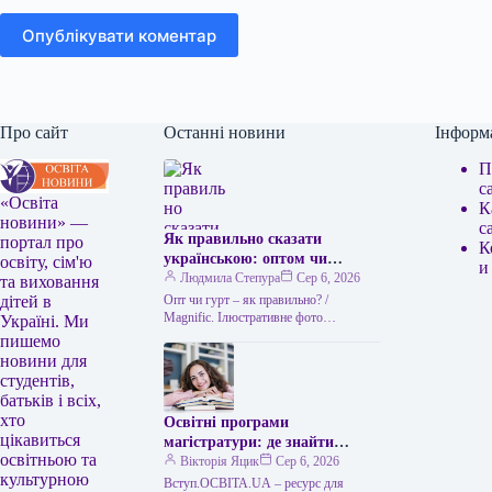
Опублікувати коментар
Про сайт
Останні новини
Інформ
П
с
«Освіта
К
новини» —
с
Як правильно сказати
портал про
К
українською: оптом чи
освіту, сім'ю
и
гуртом
Людмила Степура
Сер 6, 2026
та виховання
Опт чи гурт – як правильно? /
дітей в
Мagnific. Ілюстративне фото
Україні. Ми
Українська мова приваблює тим, що
пишемо
часто пропонує два рівнозначні слова,
новини для
…
студентів,
батьків і всіх,
хто
Освітні програми
цікавиться
магістратури: де знайти
освітньою та
відомості
Вікторія Яцик
Сер 6, 2026
культурною
Вступ.ОСВІТА.UA – ресурс для