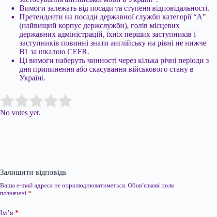
Вимоги залежать від посади та ступеня відповідальності.
Претенденти на посади державної служби категорії “А”
(найвищий корпус держслужби), голів місцевих
державних адміністрацій, їхніх перших заступників і
заступників повинні знати англійську на рівні не нижче
B1 за шкалою CEFR.
Ці вимоги наберуть чинності через кілька річні періоди з
дня припинення або скасування військового стану в
Україні.
Submit Rating
Rate this item:
No votes yet.
Залишити відповідь
Ваша e-mail адреса не оприлюднюватиметься.
Обов’язкові поля
позначені
*
Ім’я
*