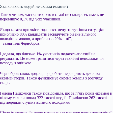
Яка кількість людей не склала екзамен?
Таким чином, частка тих, хто взагалі не складає екзамен, не
перевищує 0,1% від усіх учасників.
Якщо казати про якість здачі екзамену, то тут інша ситуація:
приблизно 80% кандидатів засвідчують рівень вільного
володіння мовою, а приблизно 20% – ні”,
– зазначила Чернобров.
І додала, що близько 1% учасників подають апеляції на
результати. Це може трапитися через технічні неполадки чи
незгоду з оцінкою.
Чернобров також додала, що роботи перевіряють декілька
екзаменаторів. Також функціонує окрема комісія з розгляду
скарг.
Голова Нацкомісії також повідомила, що за п’ять років екзамен в
цілому склали понад 322 тисячі людей. Приблизно 262 тисячі
підтвердили ступінь вільного володіння.
Щодо іноземців, їх стало менше після початку повномасштабної