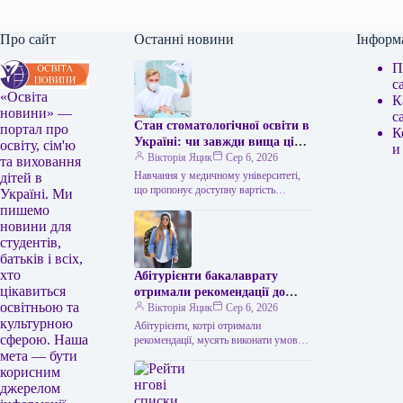
Про сайт
Останні новини
Інформ
П
с
«Освіта
К
новини» —
с
Стан стоматологічної освіти в
портал про
К
Україні: чи завжди вища ціна
освіту, сім'ю
и
гарантує кращу якість?
Вікторія Яцик
Сер 6, 2026
та виховання
Навчання у медичному університеті,
дітей в
що пропонує доступну вартість
Україні. Ми
навчання, не обов’язково означає
пишемо
нижчу якість. Найвищу плату за
новини для
навчання пропонує Львівський…
студентів,
батьків і всіх,
хто
Абітурієнти бакалаврату
цікавиться
отримали рекомендації до
освітньою та
зарахування на бюджетні та
Вікторія Яцик
Сер 6, 2026
культурною
комерційні місця.
Абітурієнти, котрі отримали
сферою. Наша
рекомендації, мусять виконати умови
мета — бути
зарахування до 18:00 11 серпня
Абітурієнти на бакалаврат одержали
корисним
рекомендації на бюджет і…
джерелом