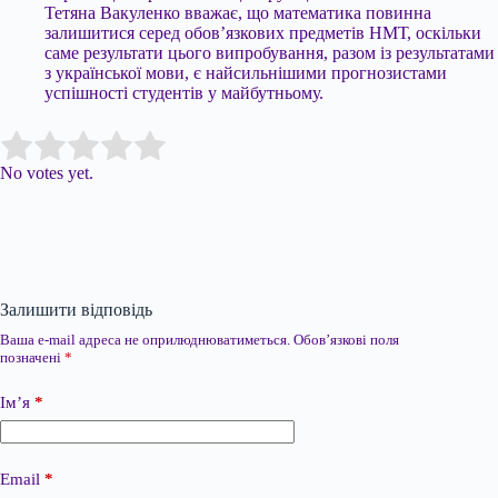
Тетяна Вакуленко вважає, що математика повинна
залишитися серед обов’язкових предметів НМТ, оскільки
саме результати цього випробування, разом із результатами
з української мови, є найсильнішими прогнозистами
успішності студентів у майбутньому.
Submit Rating
Rate this item:
No votes yet.
Залишити відповідь
Ваша e-mail адреса не оприлюднюватиметься.
Обов’язкові поля
позначені
*
Ім’я
*
Email
*