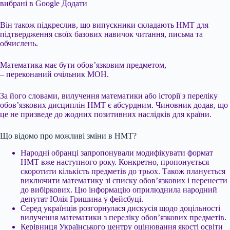
вибрані в Google
Додати
Він також підкреслив, що випускники складають НМТ для
підтвердження своїх базових навичок читання, письма та
обчислень.
Математика має бути обов’язковим предметом,
– переконаний очільник МОН.
За його словами, вилучення математики або історії з переліку
обов’язкових дисциплін НМТ є абсурдним. Чиновник додав, що
це не призведе до жодних позитивних наслідків для країни.
Що відомо про можливі зміни в НМТ?
Народні обранці запропонували модифікувати формат
НМТ вже наступного року. Конкретно, пропонується
скоротити кількість предметів до трьох. Також планується
виключити математику зі списку обов’язкових і перенести
до вибіркових. Цю інформацію оприлюднила народний
депутат Юлія Гришина у фейсбуці.
Серед українців розгорнулася дискусія щодо доцільності
вилучення математики з переліку обов’язкових предметів.
Керівниця Українського центру оцінювання якості освіти