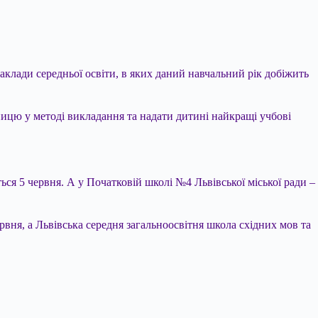
заклади середньої освіти, в яких даний навчальний рік добіжить
ницю у методі викладання та надати дитині найкращі учбові
ься 5 червня. А у Початковій школі №4 Львівської міської ради –
рвня, а Львівська середня загальноосвітня школа східних мов та