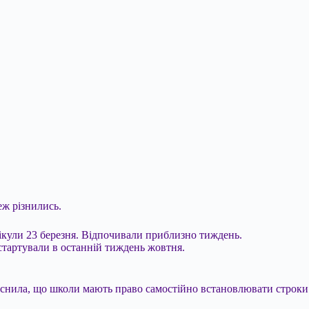
еж різнились.
нікули 23 березня. Відпочивали приблизно тиждень.
 стартували в останній тиждень жовтня.
снила, що школи мають право самостійно встановлювати строки т