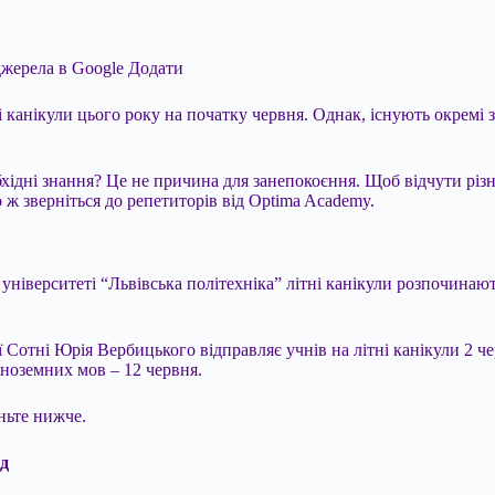
джерела в Google
Додати
і канікули цього року на початку червня. Однак, існують окремі 
бхідні знання? Це не причина для занепокоєння. Щоб відчути різ
 ж зверніться до репетиторів від Optima Academy.
університеті “Львівська політехніка” літні канікули розпочинают
Сотні Юрія Вербицького відправляє учнів на літні канікули 2 че
ноземних мов – 12 червня.
ньте нижче.
ад