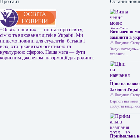
Про сайт
Останні нови
«Освіта новини» — портал про освіту,
Визначення мо
сім'ю та виховання дітей в Україні. Ми
замінити в ук
пишемо новини для студентів, батьків і
використовуєт
Людмила Степу
всіх, хто цікавиться освітньою та
допомогою під
Звідки походить – 
культурною сферою. Наша мета — бути
одній стороні 
ухвалити…
корисним джерелом інформації для родини.
народі часто 
коли немає мо
повсякденному 
решка” в…
Ціни на навча
Західної Украї
Людмила Степу
Вартість навчання 
здобуття вищої ос
Приймальна ка