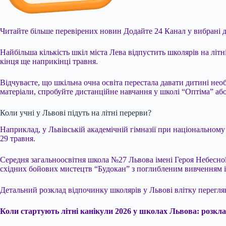
Читайте більше перевірених новин
Додайте 24 Канал у вибрані 
Найбільша кількість шкіл міста Лева відпустить школярів на літн
кінця ще наприкінці травня.
Відчуваєте, що шкільна очна освіта перестала давати дитині нео
матеріали, спробуйте дистанційне навчання у школі “Оптіма” або
Коли учні у Львові підуть на літні перерви?
Наприклад, у Львівській академічній гімназії при національному 
29 травня.
Середня загальноосвітня школа №27 Львова імені Героя Небесної 
східних бойових мистецтв “Будокан” з поглибленим вивченням і
Детальний розклад відпочинку школярів у Львові влітку перегля
Коли стартують літні канікули 2026 у школах Львова: розкл