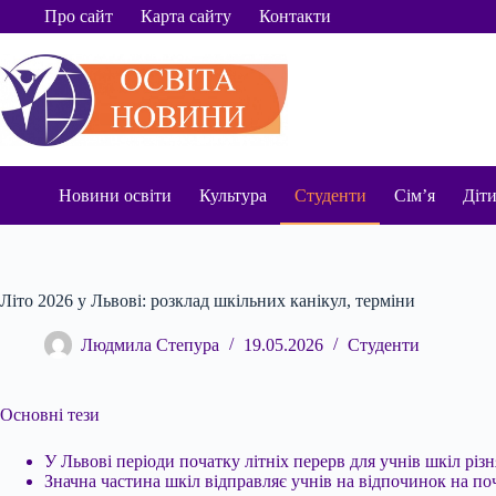
Перейти
Про сайт
Карта сайту
Контакти
до
вмісту
Новини освіти
Культура
Студенти
Сім’я
Діт
Літо 2026 у Львові: розклад шкільних канікул, терміни
Людмила Степура
19.05.2026
Студенти
Основні тези
У Львові періоди початку літніх перерв для учнів шкіл різн
Значна частина шкіл відправляє учнів на відпочинок на поч