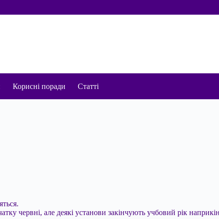
и
Корисні поради
Статті
яться.
атку червні, але деякі установи
закінчують учбовий рік наприкін