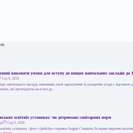
ни
овинні виконати умови для вступу до вищих навчальних закладів до 1
Сер 6, 2026
ору навчального закладу, виконання умов зарахування та укладення угоди є підставою 
рієнти, які претендують на вступ до…
нських освітніх установах: чи дотримано санітарних норм
ра
Сер 6, 2026
освітніх установах / фото з фейсбук-сторінки Андрія Сташківа За перше півріччя поточн