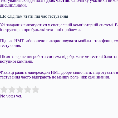
Тестування складається з
двох частин
. Спочатку учасники викон
дисциплінами.
Що слід пам’ятати під час тестування
Усі завдання виконуються у спеціальній комп’ютерній системі. 
інструкторів про будь-які технічні проблеми.
Під час НМТ заборонено використовувати мобільні телефони, см
тестування.
Після завершення роботи система відображатиме тестові бали за в
вступної кампанії.
Фахівці радять напередодні НМТ добре відпочити, підготувати не
тестування часто відіграють не меншу роль, ніж самі знання.
Submit Rating
Rate this item:
No votes yet.