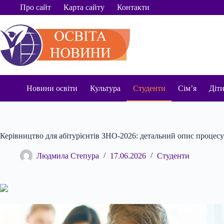
Перейти
Про сайт
Карта сайту
Контакти
до
вмісту
Новини освіти
Культура
Студенти
Сім’я
Діт
Керівництво для абітурієнтів ЗНО-2026: детальний опис процесу
Людмила Степура
17.06.2026
Студенти