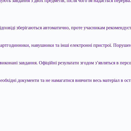
ують завдання з двох предметів, після чого їм надається перерв
Відповіді зберігаються автоматично, проте учасникам рекомендує
артгодинники, навушники та інші електронні пристрої. Порушен
иконані завдання. Офіційні результати згодом з’являться в персо
обхідні документи та не намагатися вивчити весь матеріал в ост