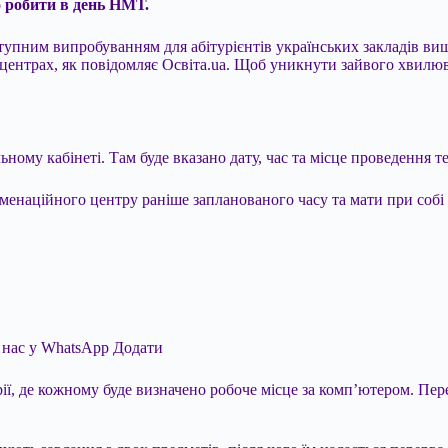
о робити в день НМТ.
пним випробуванням для абітурієнтів українських закладів вищо
центрах, як повідомляє Освіта.ua. Щоб уникнути зайвого хвилю
ому кабінеті. Там буде вказано дату, час та місце проведення те
менаційного центру раніше запланованого часу та мати при собі 
а нас у WhatsApp
Додати
ї, де кожному буде визначено робоче місце за комп’ютером. Пер