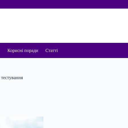
и
Корисні поради
Статті
 тестування