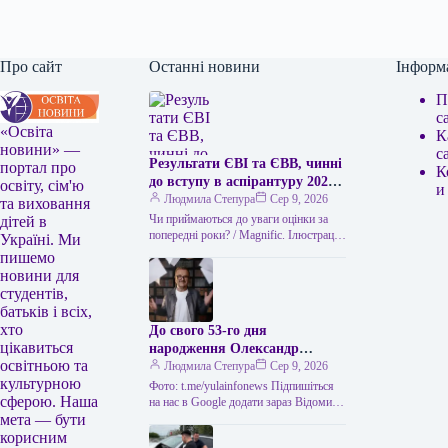
Про сайт
Останні новини
Інформ
П
с
«Освіта
К
новини» —
с
Результати ЄВІ та ЄВВ, чинні
портал про
К
до вступу в аспірантуру 2026
освіту, сім'ю
и
року
Людмила Степура
Сер 9, 2026
та виховання
Чи приймаються до уваги оцінки за
дітей в
попередні роки? / Magnific. Ілюстрація
Україні. Ми
Одне з найчастіших питань абітурієнтів
пишемо
до аспірантури – чи…
новини для
студентів,
батьків і всіх,
хто
До свого 53-го дня
цікавиться
народження Олександр
освітньою та
Пономарьов повідомив, що
Людмила Степура
Сер 9, 2026
культурною
створив пригодницьку книгу.
Фото: t.me/yulainfonews Підпишіться
сферою. Наша
на нас в Google додати зараз Відомий
мета — бути
український виконавець Олександр
Пономарьов створив пригодницьку
корисним