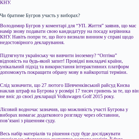
КНУ.
Чи братиме Бугров участь у виборах?
Володимир Бугров у коментарі для “УП. Життя” заявив, що має
намір знову подавати свою кандидатуру на посаду керівника
КНУ. Навіть попри те, що його визнали винним у справі щодо
недостовірного декларування.
Підтягнути українську чи вивчити іноземну? “Оптіма”
відповість на будь-який запит! Провідні викладачі країни,
унікальний підхід та використання інтерактивних платформ
допоможуть покращити обрану мову в найкоротші терміни.
Слід зазначити, що 27 лютого Шевченківський райсуд Києва
наклав штраф на Бугрова у розмірі 17 тисяч гривень за те, що він
не вніс до своєї декларації Volkswagen Golf 2015 року.
Лісовий водночас зазначив, що можливість участі Бугрова у
виборах вимагає додаткового розгляду через обставини,
пов’язані з рішенням суду.
Весь набір матеріалів та рішення суду буде досліджувати