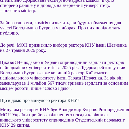
спеціально сформована експертно-кадрова комісія. Її було
створено раніше у відповідь на звернення університету,
– пояснив міністр.
За його словами, комісія визначить, чи будуть обмеження для
участі Володимира Бугрова у виборах. Про них повідомлять
публічно.
До речі, МОН призначило вибори ректора КНУ імені Шевченка
на 27 травня 2026 року.
Цікаво!
Нещодавно в Україні оприлюднили зарплати ректорів
найвідоміших університетів за 2025 рік. Лідером рейтингу став
Володимир Бугров – вже колишній ректор Київського
національного університету імені Тараса Шевченка. За рік він
задекларував 1 мільйон 567 тисяч гривень зарплати за основним
місцем роботи, пише “Слово і діло”.
Що відомо про минулого ректора КНУ?
Минулим ректором КНУ був Володимир Бугров. Розпорядження
МОН України про його звільнення з посади керівника
київського університету оприлюднив Студентський парламент
КНУ 29 квітня.