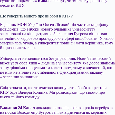
гучними подіями.
24 Канал
аналізує, чи зможе Бугров знову
очолити КНУ.
Що говорить міністр про вибори в КНУ?
Керівник МОН України Оксен Лісовий під час телемарафону
повідомив, що вибори нового очільника університету
заплановані на кінець травня. Звільнення Бугрова він назвав
звичайною кадровою процедурою у сфері вищої освіти. У нього
завершилась угода, а університет повинен мати керівника, тому
й призначають т.в.о.
Університет не залишиться без управління. Новий тимчасовий
виконувач обов’язків – людина з університету, яка добре знайома
з внутрішніми процесами та колективом, тому я впевнений, що
це ніяк не вплине на стабільність функціонування закладу,
– запевнив чиновник.
Слід зазначити, що тимчасово виконувати обов’язки ректора
КНУ буде Валерій Копійка. Ми розповідали, що відомо про
нього та його команду.
Важливо
24 Канал
докладно розповів, скільки років перебував
на посаді Володимир Бугров та чим відзначився як керівник