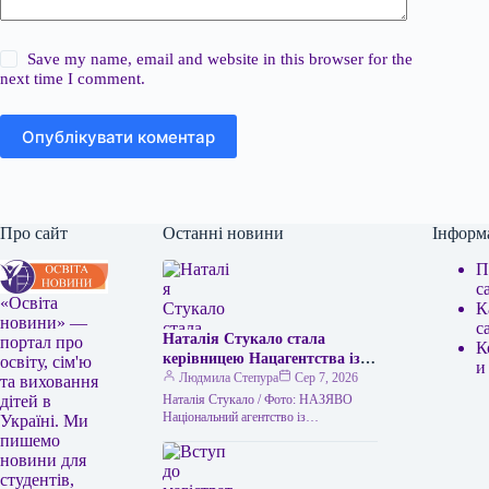
Save my name, email and website in this browser for the
next time I comment.
Опублікувати коментар
Про сайт
Останні новини
Інформ
П
с
«Освіта
К
новини» —
с
Наталія Стукало стала
портал про
К
керівницею Нацагентства із
освіту, сім'ю
и
забезпечення якості вищої
Людмила Степура
Сер 7, 2026
та виховання
освіти — які факти про неї є
Наталія Стукало / Фото: НАЗЯВО
дітей в
Національний агентство із
Україні. Ми
забезпечення якості вищої освіти
пишемо
України отримало нового керівника.
новини для
Цією посадою стала Наталія…
студентів,