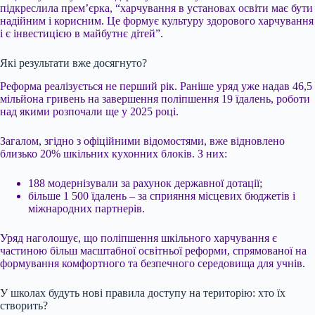
підкреслила прем’єрка, “харчування в установах освіти має бути
надійним і корисним. Це формує культуру здорового харчування
і є інвестицією в майбутнє дітей”.
Які результати вже досягнуто?
Реформа реалізується не перший рік. Раніше уряд уже надав 46,5
мільйона гривень на завершення поліпшення 19 їдалень, роботи
над якими розпочали ще у 2025 році.
Загалом, згідно з офіційними відомостями, вже відновлено
близько 20% шкільних кухонних блоків. З них:
188 модернізували за рахунок державної дотації;
більше 1 500 їдалень – за сприяння місцевих бюджетів і
міжнародних партнерів.
Уряд наголошує, що поліпшення шкільного харчування є
частиною більш масштабної освітньої реформи, спрямованої на
формування комфортного та безпечного середовища для учнів.
У школах будуть нові правила доступу на територію: хто їх
створить?