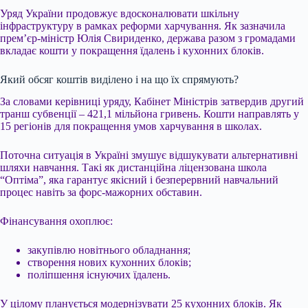
Уряд України продовжує вдосконалювати шкільну
інфраструктуру в рамках реформи харчування. Як зазначила
прем’єр-міністр Юлія Свириденко, держава разом з громадами
вкладає кошти у покращення їдалень і кухонних блоків.
Який обсяг коштів виділено і на що їх спрямують?
За словами керівниці уряду, Кабінет Міністрів затвердив другий
транш субвенції – 421,1 мільйона гривень. Кошти направлять у
15 регіонів для покращення умов харчування в школах.
Поточна ситуація в Україні змушує відшукувати альтернативні
шляхи навчання. Такі як дистанційна ліцензована школа
“Оптіма”, яка гарантує якісний і безперервний навчальний
процес навіть за форс-мажорних обставин.
Фінансування охоплює:
закупівлю новітнього обладнання;
створення нових кухонних блоків;
поліпшення існуючих їдалень.
У цілому планується модернізувати 25 кухонних блоків. Як