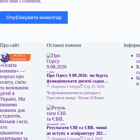
next time I comment.
Опублікувати коментар
Про сайт
Останні новини
Інформ
П
с
«Освіта
К
новини» —
с
Про Одесу 9.08.2026: чи будуть
портал про
К
функціонувати дитячі садки
освіту, сім'ю
и
без електрики та
Людмила Степура
Сер 10, 2026
та виховання
водопостачання
Чи функціонуватимуть дитсадки в
дітей в
Одесі після нападу / Колаж 24 Каналу
Україні. Ми
(ілюстративний) Через масштабний
пишемо
напад Росії на Одесу, що стався…
новини для
студентів,
батьків і всіх,
хто
Результати ЄВІ та ЄВВ, чинні
цікавиться
до вступу в аспірантуру 2026
освітньою та
року
Людмила Степура
Сер 9, 2026