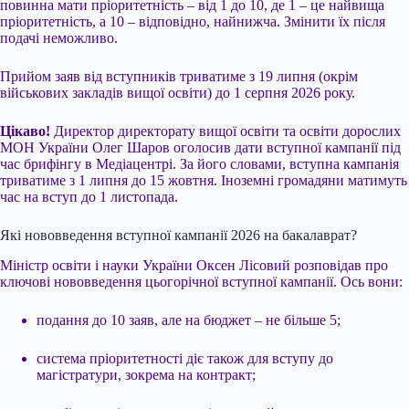
повинна мати пріоритетність – від 1 до 10, де 1 – це найвища
пріоритетність, а 10 – відповідно, найнижча. Змінити їх після
подачі неможливо.
Прийом заяв від вступників триватиме з 19 липня (окрім
військових закладів вищої освіти) до 1 серпня 2026 року.
Цікаво!
Директор директорату вищої освіти та освіти дорослих
МОН України Олег Шаров оголосив дати вступної кампанії під
час брифінгу в Медіацентрі. За його словами, вступна кампанія
триватиме з 1 липня до 15 жовтня. Іноземні громадяни матимуть
час на вступ до 1 листопада.
Які нововведення вступної кампанії 2026 на бакалаврат?
Міністр освіти і науки України Оксен Лісовий розповідав про
ключові нововведення цьогорічної вступної кампанії. Ось вони:
подання до 10 заяв, але на бюджет – не більше 5;
система пріоритетності діє також для вступу до
магістратури, зокрема на контракт;