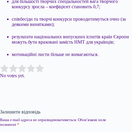
для більшості творчих спеціальностей вага творчого
конкурсу зросла – коефіцієнт становить 0,7;
співбесіди та творчі конкурси проводитимуться очно (за
деякими винятками);
результати національних випускних іспитів країн Європи
можуть бути враховані замість НМТ для українців;
мотиваційні листи більше не вимагаються.
Submit Rating
Rate this item:
No votes yet.
Залишити відповідь
Ваша e-mail адреса не оприлюднюватиметься.
Обов’язкові поля
позначені
*