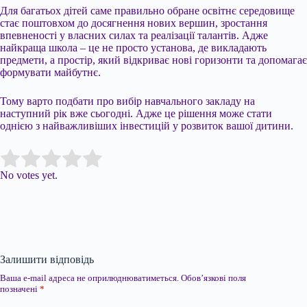
Для багатьох дітей саме правильно обране освітнє середовище
стає поштовхом до досягнення нових вершин, зростання
впевненості у власних силах та реалізації талантів. Адже
найкраща школа – це не просто установа, де викладають
предмети, а простір, який відкриває нові горизонти та допомагає
формувати майбутнє.
Тому варто подбати про вибір навчального закладу на
наступний рік вже сьогодні. Адже це рішення може стати
однією з найважливіших інвестицій у розвиток вашої дитини.
Submit Rating
Rate this item:
No votes yet.
Залишити відповідь
Ваша e-mail адреса не оприлюднюватиметься.
Обов’язкові поля
позначені
*