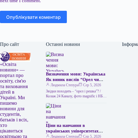
next time I comment.
Опублікувати коментар
Про сайт
Останні новини
Інформ
«Освіта
новини» —
Визначення мови: Українська
портал про
Як виник вислів “Орел чи
освіту, сім'ю
решка” та чим його можна
Людмила Степура
Сер 5, 2026
та виховання
замінити в українській мові
Звідки походить – “орел і решка”? /
дітей в
“Орел чи решка” – це
Колаж 24 Каналу, фото magnific і НБУ
Україні. Ми
Викинути монету – найлегший спосіб
популярний вислів, який
пишемо
ухвалити…
використовується для
новини для
позначення випадкового
студентів,
вибору або вирішення
батьків і всіх,
суперечки за допомогою
хто
Ціни на навчання в
підкидання монети. Його
цікавиться
українських університетах
походження пов’язане з
освітньою та
2026 року: скільки коштує
Людмила Степура
Сер 5, 2026