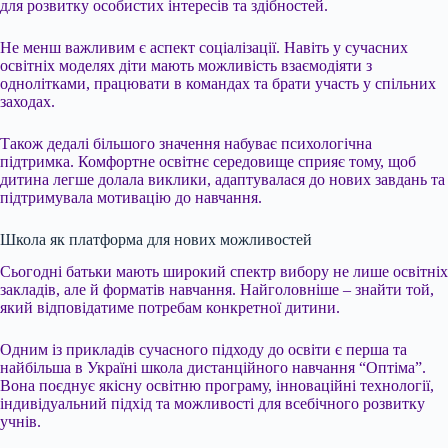
для розвитку особистих інтересів та здібностей.
Не менш важливим є аспект соціалізації. Навіть у сучасних
освітніх моделях діти мають можливість взаємодіяти з
однолітками, працювати в командах та брати участь у спільних
заходах.
Також дедалі більшого значення набуває психологічна
підтримка. Комфортне освітнє середовище сприяє тому, щоб
дитина легше долала виклики, адаптувалася до нових завдань та
підтримувала мотивацію до навчання.
Школа як платформа для нових можливостей
Сьогодні батьки мають широкий спектр вибору не лише освітніх
закладів, але й форматів навчання. Найголовніше – знайти той,
який відповідатиме потребам конкретної дитини.
Одним із прикладів сучасного підходу до освіти є перша та
найбільша в Україні школа дистанційного навчання “Оптіма”.
Вона поєднує якісну освітню програму, інноваційні технології,
індивідуальний підхід та можливості для всебічного розвитку
учнів.