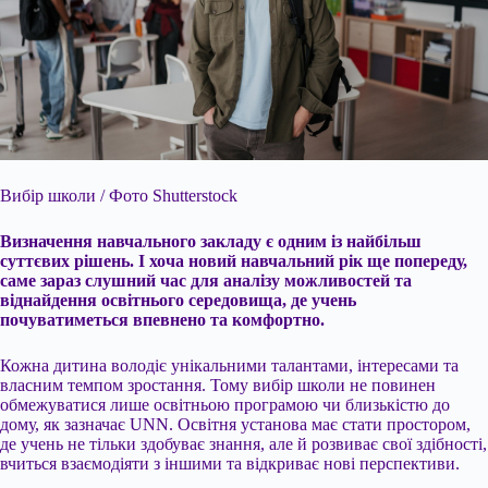
Вибір школи / Фото Shutterstock
Визначення навчального закладу є одним із найбільш
суттєвих рішень. І хоча новий навчальний рік ще попереду,
саме зараз слушний час для
аналізу можливостей та
віднайдення освітнього середовища, де учень
почуватиметься впевнено та комфортно.
Кожна дитина володіє унікальними талантами, інтересами та
власним темпом зростання. Тому вибір школи не повинен
обмежуватися лише освітньою програмою чи близькістю до
дому, як зазначає UNN. Освітня установа має стати простором,
де учень не тільки здобуває знання, але й розвиває свої здібності,
вчиться взаємодіяти з іншими та відкриває нові перспективи.