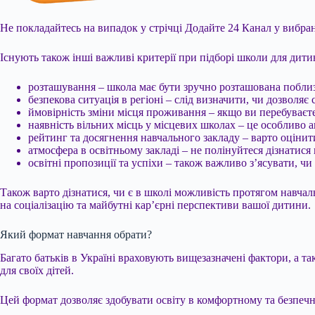
Не покладайтесь на випадок у стрічці
Додайте 24 Канал у вибран
Існують також інші важливі критерії при підборі школи для дити
розташування – школа має бути зручно розташована побли
безпекова ситуація в регіоні – слід визначити, чи дозволяє
ймовірність зміни місця проживання – якщо ви перебуваєте 
наявність вільних місць у місцевих школах – це особливо а
рейтинг та досягнення навчального закладу – варто оцінити
атмосфера в освітньому закладі – не полінуйтеся дізнатис
освітні пропозиції та успіхи – також важливо з’ясувати, чи
Також варто дізнатися, чи є в школі можливість протягом навчал
на соціалізацію та майбутні кар’єрні перспективи вашої дитини.
Який формат навчання обрати?
Багато батьків в Україні враховують вищезазначені фактори, а т
для своїх дітей.
Цей формат дозволяє здобувати освіту в комфортному та безпечно