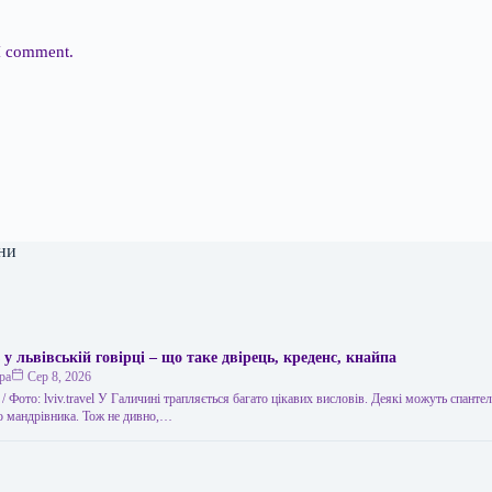
 I comment.
ни
 у львівській говірці – що таке двірець, креденс, кнайпа
ра
Сер 8, 2026
 / Фото: lviv.travel У Галичині трапляється багато цікавих висловів. Деякі можуть спанте
го мандрівника. Тож не дивно,…