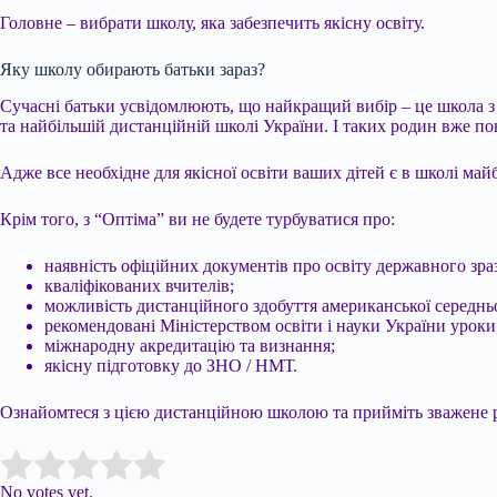
Головне – вибрати школу, яка забезпечить якісну освіту.
Яку школу обирають батьки зараз?
Сучасні батьки усвідомлюють, що найкращий вибір – це школа з 
та найбільшій дистанційній школі України. І таких родин вже по
Адже все необхідне для якісної освіти ваших дітей є в школі ма
Крім того, з “Оптіма” ви не будете турбуватися про:
наявність офіційних документів про освіту державного зра
кваліфікованих вчителів;
можливість дистанційного здобуття американської середньо
рекомендовані Міністерством освіти і науки України уроки
міжнародну акредитацію та визнання;
якісну підготовку до ЗНО / НМТ.
Ознайомтеся з цією дистанційною школою та прийміть зважене р
Submit Rating
Rate this item:
No votes yet.