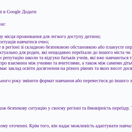
і в Google
Додати
ни:
зу місця проживання для легкого доступу дитини;
 ситуація навчатися очно;
в регіоні зі складною безпековою обстановкою або плануєте пере
ктуально для родин, які нещодавно переїхали до іншого міста чи 
 репутацію школи та відгуки батьків учнів, які вже навчаються т
я про взаємини між учнями та вчителями, а також між самими діт
 має заклад освіти досягнення на різних рівнях та яких висот дос
ьного року змінити формат навчання або перевестися до іншого з
акож безпекову ситуацію у своєму регіоні та ймовірність переїзд
му оточенні. Крім того, він надає можливість адаптувати навчал