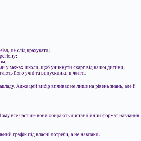
їзд, це слід врахувати;
регіону;
ам;
ьми у межах школи, щоб уникнути скарг від вашої дитини;
ягають його учні та випускники в житті.
акладу. Адже цей вибір впливає не лише на рівень знань, але й
у. Тому все частіше вони обирають дистанційний формат навчання
ьний графік під власні потреби, а не навпаки.