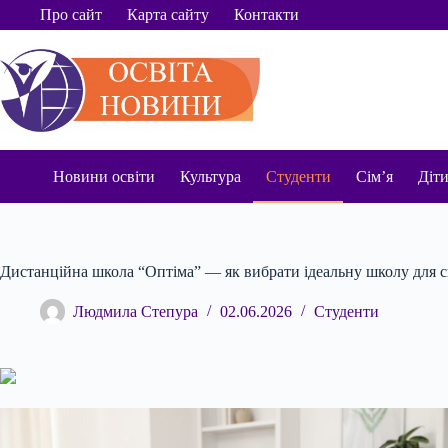
Перейти
Про сайт
Карта сайту
Контакти
до
вмісту
Новини освіти
Культура
Студенти
Сім’я
Діт
Дистанційна школа “Оптіма” — як вибрати ідеальну школу для с
Людмила Степура
02.06.2026
Студенти