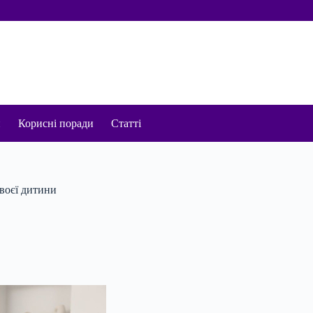
и
Корисні поради
Статті
воєї дитини