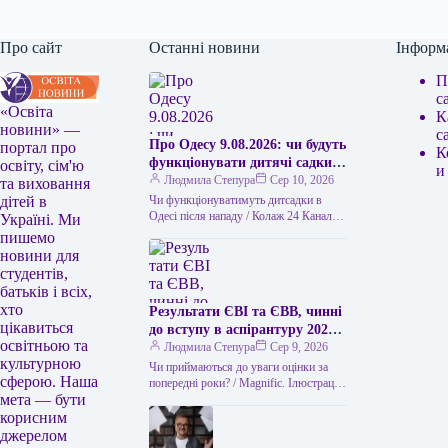
Про сайт
Останні новини
Інформ
П
с
«Освіта
К
новини» —
с
Про Одесу 9.08.2026: чи будуть
портал про
К
функціонувати дитячі садки
освіту, сім'ю
и
без електрики та
Людмила Степура
Сер 10, 2026
та виховання
водопостачання
Чи функціонуватимуть дитсадки в
дітей в
Одесі після нападу / Колаж 24 Каналу
Україні. Ми
(ілюстративний) Через масштабний
пишемо
напад Росії на Одесу, що стався…
новини для
студентів,
батьків і всіх,
хто
Результати ЄВІ та ЄВВ, чинні
цікавиться
до вступу в аспірантуру 2026
освітньою та
року
Людмила Степура
Сер 9, 2026
культурною
Чи приймаються до уваги оцінки за
сферою. Наша
попередні роки? / Magnific. Ілюстрація
мета — бути
Одне з найчастіших питань абітурієнтів
до аспірантури – чи…
корисним
джерелом