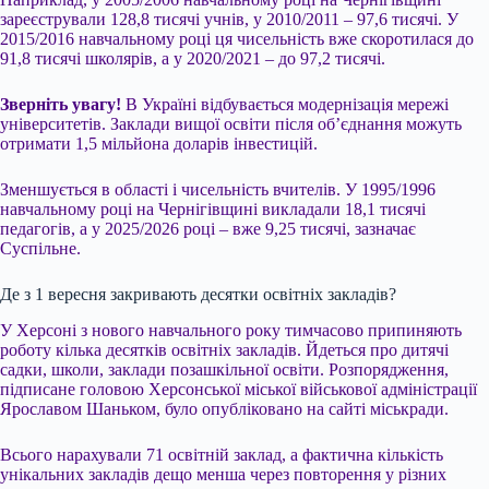
зареєстрували 128,8 тисячі учнів, у 2010/2011 – 97,6 тисячі. У
2015/2016 навчальному році ця чисельність вже скоротилася до
91,8 тисячі школярів, а у 2020/2021 – до 97,2 тисячі.
Зверніть увагу!
В Україні відбувається модернізація мережі
університетів. Заклади вищої освіти після об’єднання можуть
отримати 1,5 мільйона доларів інвестицій.
Зменшується в області і чисельність вчителів. У 1995/1996
навчальному році на Чернігівщині викладали 18,1 тисячі
педагогів, а у 2025/2026 році – вже 9,25 тисячі, зазначає
Суспільне.
Де з 1 вересня закривають десятки освітніх закладів?
У Херсоні з нового навчального року тимчасово припиняють
роботу кілька десятків освітніх закладів. Йдеться про дитячі
садки, школи, заклади позашкільної освіти. Розпорядження,
підписане головою Херсонської міської військової адміністрації
Ярославом Шаньком, було опубліковано на сайті міськради.
Всього нарахували 71 освітній заклад, а фактична кількість
унікальних закладів дещо менша через повторення у різних