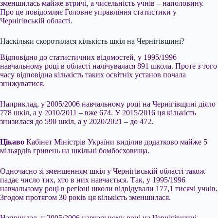
зменшилась майже втричі, а чисельність учнів – наполовину.
Про це повідомляє Головне управління статистики у
Чернігівській області.
Наскільки скоротилася кількість шкіл на Чернігівщині?
Відповідно до статистичних відомостей, у 1995/1996
навчальному році в області налічувалася 891 школа. Проте з того
часу відповідна кількість таких освітніх установ почала
знижуватися.
Наприклад, у 2005/2006 навчальному році на Чернігівщині діяло
778 шкіл, а у 2010/2011 – вже 674. У 2015/2016 ця кількість
знизилася до 590 шкіл, а у 2020/2021 – до 472.
Цікаво
Кабінет Міністрів України виділив додатково майже 5
мільярдів гривень на шкільні бомбосховища.
Одночасно зі зменшенням шкіл у Чернігівській області також
падає число тих, хто в них навчається. Так, у 1995/1996
навчальному році в регіоні школи відвідували 177,1 тисячі учнів.
Згодом протягом 30 років ця кількість зменшилася.
Наприклад, у 2005/2006 навчальному році на Чернігівщині