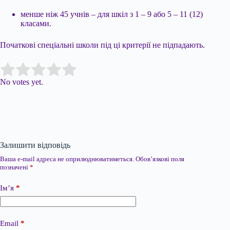
менше ніж 45 учнів – для шкіл з 1 – 9 або 5 – 11 (12)
класами.
Початкові спеціальні школи під ці критерії не підпадають.
Submit Rating
Rate this item:
No votes yet.
Залишити відповідь
Ваша e-mail адреса не оприлюднюватиметься.
Обов’язкові поля
позначені
*
Ім’я
*
Email
*