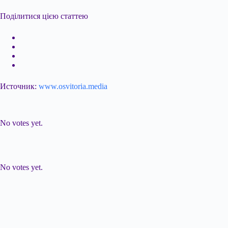
Поділитися цією статтею
Источник:
www.osvitoria.media
Submit Rating
Rate this item:
No votes yet.
Submit Rating
Rate this item:
No votes yet.