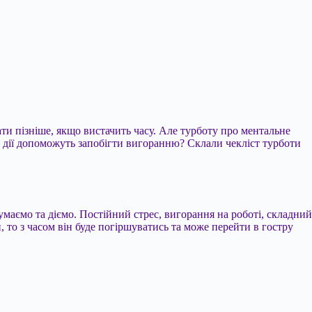
бати пізніше, якщо вистачить часу. Але турботу про ментальне
та дії допоможуть запобігти вигоранню? Склали чекліст турботи
умаємо та діємо. Постійний стрес, вигорання на роботі, складний
, то з часом він буде погіршуватись та може перейти в гостру