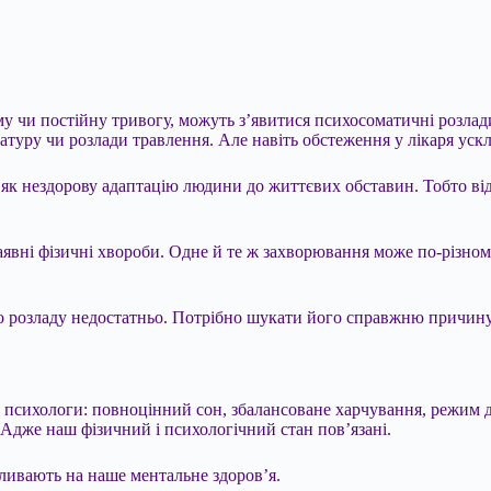
у чи постійну тривогу, можуть з’явитися психосоматичні розлад
атуру чи розлади травлення. Але навіть обстеження у лікаря ус
к нездорову адаптацію людини до життєвих обставин. Тобто відб
ні фізичні хвороби. Одне й те ж захворювання може по-різному п
 розладу недостатньо. Потрібно шукати його справжню причину
та психологи: повноцінний сон, збалансоване харчування, режим 
 Адже наш фізичний і психологічний стан пов’язані.
ливають на наше ментальне здоров’я.