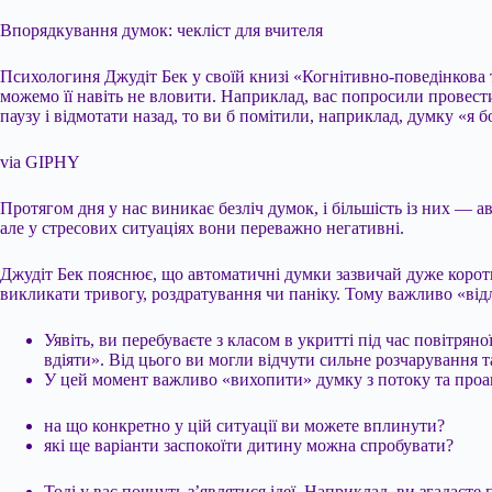
Впорядкування думок: чекліст для вчителя
Психологиня Джудіт Бек у своїй книзі «Когнітивно-поведінкова 
можемо її навіть не вловити. Наприклад, вас попросили провести
паузу і відмотати назад, то ви б помітили, наприклад, думку «я
via GIPHY
Протягом дня у нас виникає безліч думок, і більшість із них — а
але у стресових ситуаціях вони переважно негативні.
Джудіт Бек пояснює, що автоматичні думки зазвичай дуже коротк
викликати тривогу, роздратування чи паніку. Тому важливо «від
Уявіть, ви перебуваєте з класом в укритті під час повітря
вдіяти». Від цього ви могли відчути сильне розчарування т
У цей момент важливо «вихопити» думку з потоку та проана
на що конкретно у цій ситуації ви можете вплинути?
які ще варіанти заспокоїти дитину можна спробувати?
Тоді у вас почнуть з’являтися ідеї. Наприклад, ви згадаєт