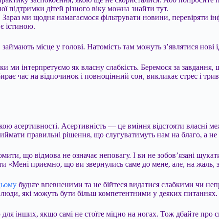
ої підтримки дітей різного віку можна знайти тут.
Зараз ми щодня намагаємося фільтрувати новини, перевіряти інфо
 є істиною.
займають місце у голові. Натомість там можуть з’являтися нові і
ки ми інтерпретуємо як власну слабкість. Беремося за завдання, 
ирає час на відпочинок і повноцінний сон, викликає стрес і три
ю асертивності. Асертивність — це вміння відстояти власні межі,
иймати правильні рішення, що слугуватимуть нам на благо, а не 
мити, що відмова не означає неповагу. І ви не зобов’язані шукат
и «Мені приємно, що ви звернулись саме до мене, але, на жаль, з
цьому
будьте впевненими та не бійтеся видатися слабкими чи не
є люди, які можуть бути більш компетентними у деяких питаннях.
ля інших, якщо самі не стоїте міцно на ногах. Тож дбайте про св