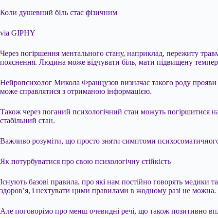
Коли душевний біль стає фізичним
via GIPHY
Через погіршення ментального стану, наприклад, пережиту травм
пояснення. Людина може відчувати біль, мати підвищену темпер
Нейропсихолог Микола Французов визначає такого роду прояви я
може справлятися з отриманою інформацією.
Також через поганий психологічний стан можуть погіршитися наяв
стабільний стан.
Важливо розуміти, що просто зняти симптоми психосоматичного
Як потурбуватися про свою психологічну стійкість
Існують базові правила, про які нам постійно говорять медики 
здоров’я, і нехтувати цими правилами в жодному разі не можна.
Але поговорімо про менш очевидні речі, що також позитивно вп