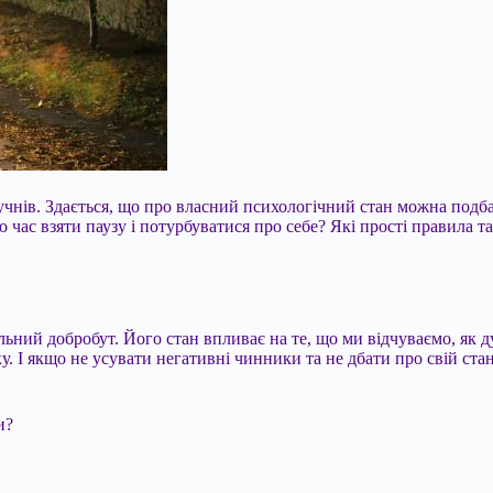
їх учнів. Здається, що про власний психологічний стан можна под
о час взяти паузу і потурбуватися про себе? Які прості правила 
льний добробут. Його стан впливає на те, що ми відчуваємо, як д
. І якщо не усувати негативні чинники та не дбати про свій стан
и?