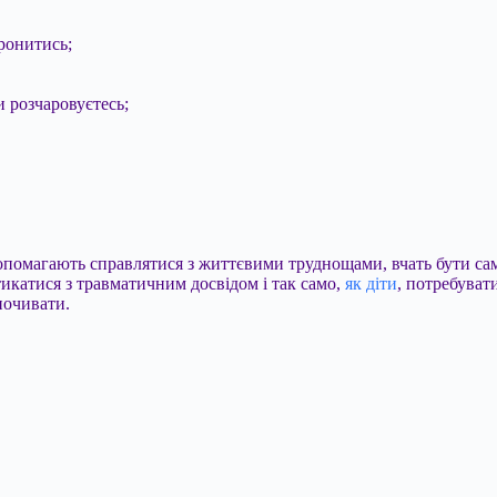
ронитись;
чи розчаровуєтесь;
допомагають справлятися з життєвими труднощами, вчать бути са
тикатися з травматичним досвідом і так само,
як діти
, потребуват
почивати.