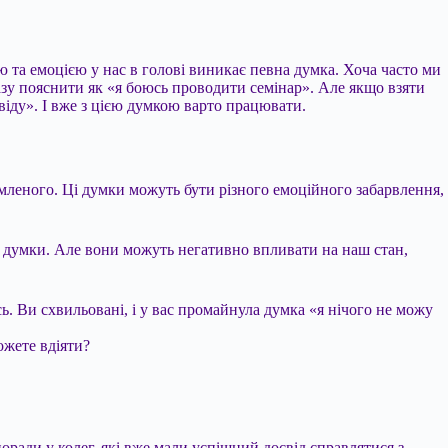
ю та емоцією у нас в голові виникає певна думка. Хоча часто ми
разу пояснити як «я боюсь проводити семінар». Але якщо взяти
свіду». І вже з цією думкою варто працювати.
домленого. Ці думки можуть бути різного емоційного забарвлення,
і думки. Але вони можуть негативно впливати на наш стан,
сь. Ви схвильовані, і у вас промайнула думка «я нічого не можу
ожете вдіяти?
поради у колег, які вже мали успішний досвід справлятися з