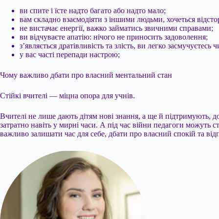
ви спите і їсте надто багато або надто мало;
вам складно взаємодіяти з іншими людьми, хочеться відсто
не вистачає енергії, важко займатись звичними справами;
ви відчуваєте апатію: нічого не приносить задоволення;
з’являється дратівливість та злість, ви легко засмучуєтесь 
у вас часті перепади настрою;
Чому важливо дбати про власний ментальний стан
Стійкі вчителі — міцна опора для учнів.
Вчителі не лише дають дітям нові знання, а ще й підтримують, 
затратно навіть у мирні часи. А під час війни педагоги можуть с
важливо залишати час для себе, дбати про власний спокій та від