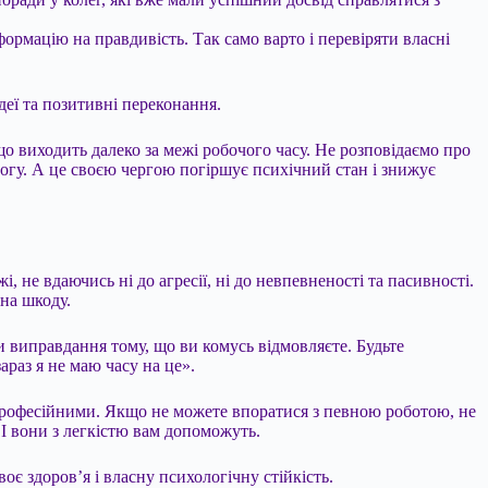
рмацію на правдивість. Так само варто і перевіряти власні
деї та позитивні переконання.
що виходить далеко за межі робочого часу. Не розповідаємо про
вогу. А це своєю чергою погіршує психічний стан і знижує
 не вдаючись ні до агресії, ні до невпевненості та пасивності.
на шкоду.
и виправдання тому, що ви комусь відмовляєте. Будьте
араз я не маю часу на це».
професійними. Якщо не можете впоратися з певною роботою, не
 І вони з легкістю вам допоможуть.
оє здоров’я і власну психологічну стійкість.