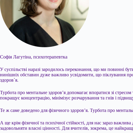
Софія Лагутіна, психотерапевтка
У суспільстві наразі зародилось переконання, що ми повинні бу
нинішніх обставин дуже важливо усвідомити, що піклування про с
здоров`я.
Турбота про ментальне здоров’я допомагає впоратися зі стресом 
покращує концентрацію, мінімізує розчарування та гнів і підви
Те ж саме доведено для фізичного здоров’я. Турбота про ментал
А ще крім фізичної та психічної стійкості, для нас зараз важли
задовольняти власні цінності. Для вчителів, зокрема, це найкра