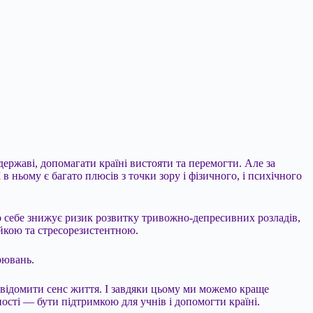
ержаві, допомагати країні вистояти та перемогти. Але за
 ньому є багато плюсів з точки зору і фізичного, і психічного
ро себе знижує ризик розвитку тривожно-депресивних розладів,
ійкою та стресорезистентною.
рювань.
усвідомити сенс життя. І завдяки цьому ми можемо краще
ості — бути підтримкою для учнів і допомогти країні.