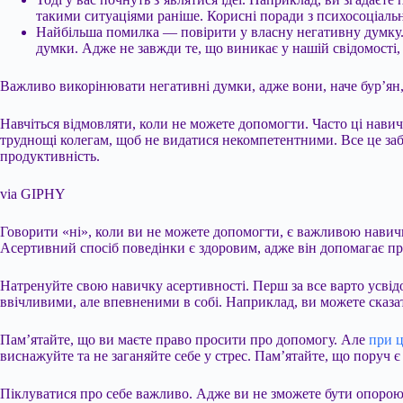
такими ситуаціями раніше. Корисні поради з психосоціальн
Найбільша помилка — повірити у власну негативну думку. 
думки. Адже не завжди те, що виникає у нашій свідомості,
Важливо викорінювати негативні думки, адже вони, наче бур’ян, 
Навчіться відмовляти, коли не можете допомогти. Часто ці навич
труднощі колегам, щоб не видатися некомпетентними. Все це заб
продуктивність.
via GIPHY
Говорити «ні», коли ви не можете допомогти, є важливою навичко
Асертивний спосіб поведінки є здоровим, адже він допомагає пр
Натренуйте свою навичку асертивності. Перш за все варто усвідо
ввічливими, але впевненими в собі. Наприклад, ви можете сказат
Пам’ятайте, що ви маєте право просити про допомогу. Але
при 
виснажуйте та не заганяйте себе у стрес. Пам’ятайте, що поруч 
Піклуватися про себе важливо. Адже ви не зможете бути опорою д