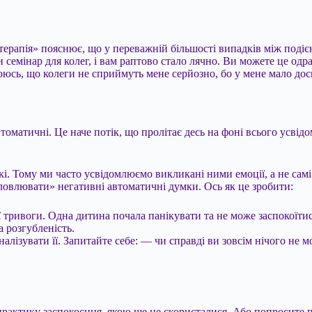
терапія» пояснює, що у переважній більшості випадків між подіє
 семінар для колег, і вам раптово стало лячно. Ви можете це од
 боюсь, що колеги не сприймуть мене серйозно, бо у мене мало до
втоматичні. Це наче потік, що пролітає десь на фоні всього усві
і. Тому ми часто усвідомлюємо викликані ними емоції, а не сам
ловлювати» негативні автоматичні думки. Ось як це зробити:
ної тривоги. Одна дитина почала панікувати та не може заспокоїти
а розгубленість.
лізувати її. Запитайте себе: — чи справді ви зовсім нічого не м
е практику заспокоєння, якою ще не скористалися. Або попросите 