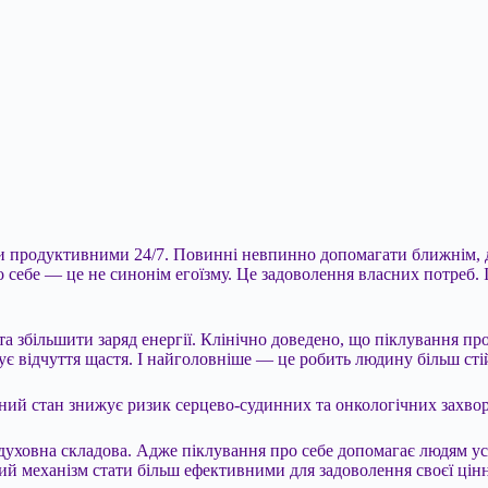
ти продуктивними 24/7. Повинні невпинно допомагати ближнім, д
ебе — це не синонім егоїзму. Це задоволення власних потреб. І в
та збільшити заряд енергії. Клінічно доведено, що піклування п
щує відчуття щастя. І найголовніше — це робить людину більш ст
ьний стан знижує ризик серцево-судинних та онкологічних захво
ва духовна складова. Адже піклування про себе допомагає людям 
щий механізм стати більш ефективними для задоволення своєї цінн