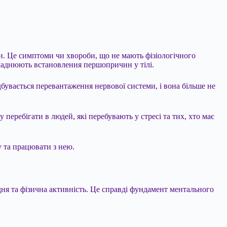
и. Це симптоми чи хвороби, що не мають фізіологічного
кладнюють встановлення першопричин у тілі.
увається перевантаження нервової системи, і вона більше не
еребігати в людей, які перебувають у стресі та тих, хто має
 та працювати з нею.
дня та фізична активність. Це справді фундамент ментального