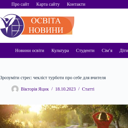
Перейти
Про сайт
Карта сайту
Контакти
до
вмісту
Новини освіти
Культура
Студенти
Сім’я
Діт
Зрозуміти стрес: чекліст турботи про себе для вчителя
Вікторія Яцик
18.10.2023
Статті