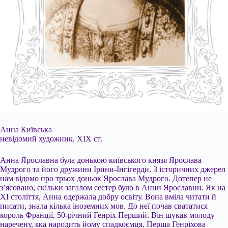
Анна Київська
невідомий художник, ХІХ ст.
Анна Ярославна була донькою київського князя Ярослава
Мудрого та його дружини Ірини-Інгігерди. З історичних джерел
нам відомо про трьох доньок Ярослава Мудрого. Дотепер не
з’ясовано, скільки загалом сестер було в Анни Ярославни. Як на
XI століття, Анна одержала добру освіту. Вона вміла читати й
писати, знала кілька іноземних мов. До неї почав свататися
король Франції, 50-річний Генріх Перший. Він шукав молоду
наречену, яка народить йому спадкоємця. Перша Генріхова