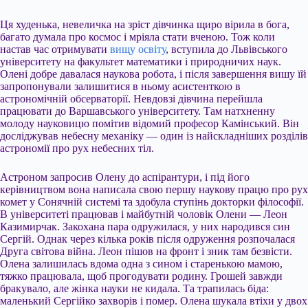
Ця худенька, невеличка на зріст дівчинка щиро вірила в бога,
багато думала про космос і мріяла стати вченою. Тож коли
настав час отримувати
вищу освіту
, вступила до Львівського
університету на факультет математики і природничих наук.
Олені добре давалася наукова робота, і після завершення вишу їй
запропонували залишитися в ньому асистенткою в
астрономічній обсерваторії. Невдовзі дівчина перейшла
працювати до Варшавського університету. Там натхненну
молоду науковицю помітив відомий професор Камінський. Він
досліджував небесну механіку — один із найскладніших розділів
астрономії про рух небесних тіл.
Астроном запросив Олену до аспірантури, і під його
керівництвом вона написала свою першу наукову працю про рух
комет у Сонячній системі та здобула ступінь докторки філософії.
В університеті працював і майбутній чоловік Олени — Леон
Казимирчак. Закохана пара одружилася, у них народився син
Сергій. Однак через кілька років після одруження розпочалася
Друга світова війна. Леон пішов на фронт і зник там безвісти.
Олена залишилась вдома одна з сином і старенькою мамою,
тяжко працювала, щоб прогодувати родину. Грошей завжди
бракувало, але жінка науки не кидала. Та трапилась біда:
маленький Сергійко захворів і помер. Олена шукала втіхи у двох