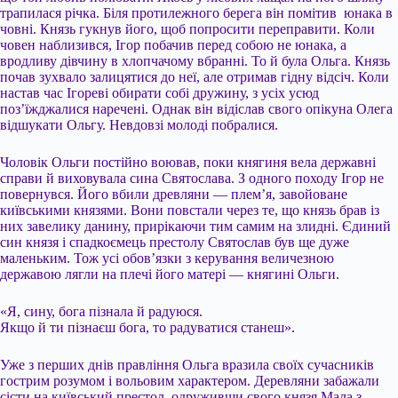
трапилася річка. Біля протилежного берега він помітив юнака в
човні. Князь гукнув його, щоб попросити переправити. Коли
човен наблизився, Ігор побачив перед собою не юнака, а
вродливу дівчину в хлопчачому вбранні. То й була Ольга. Князь
почав зухвало залицятися до неї, але отримав гідну відсіч. Коли
настав час Ігореві обирати собі дружину, з усіх усюд
поз’їжджалися наречені. Однак він відіслав свого опікуна Олега
відшукати Ольгу. Невдовзі молоді побралися.
Чоловік Ольги постійно воював, поки княгиня вела державні
справи й виховувала сина Святослава. З одного походу Ігор не
повернувся. Його вбили древляни — плем’я, завойоване
київськими князями. Вони повстали через те, що князь брав із
них завелику данину, прирікаючи тим самим на злидні. Єдиний
син князя і спадкоємець престолу Cвятослав був ще дуже
маленьким. Тож усі обов’язки з керування величезною
державою лягли на плечі його матері — княгині Ольги.
«Я, сину, бога пізнала й радуюся.
Якщо й ти пізнаєш бога, то радуватися станеш».
Уже з перших днів правління Ольга вразила своїх сучасників
гострим розумом і вольовим характером. Деревляни забажали
сісти на київський престол, одруживши свого князя Мала з