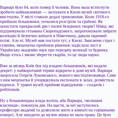
Варварі було 64, коли помер її чоловік. Вона мала встигнути
зробити найважливіше — заснувати в Києві музей світового
мистецтва. У місті ставало дедалі тривожніше. Коли 1918-го
прийшли більшовики, почалися розстріли та грабежі. Як
захистити прекрасний дім і тисячі безцінних творів? Німці, які
підтримували гетьмана Скоропадського, запропонували забрати
колекцію й безпечно виїхати в Німеччину, давали окремий
потяг. Але ні. Музей мав постати тут, у Києві. Змагаючи страх і
сумніви, меценатка прийняла рішення: надіслала лист в
Українську академію наук про передачу колекції та будинку.
Якщо хтось і зможе зберегти скарби, то це люди науки.
Вже за місяць Київ був під владою більшовиків, які видали
декрет: у найкоротший термін відкрити в домі музей. Варвара
запросила Георгія Лукомського, знаного мистецтвознавця. Саме
з ним меценатка й упорядкувала експонати в залах, розмістила
підписи. У травні музей прийняв відвідувачів – солдатів і
робітників.
Ну а більшовицька влада воліла, аби Варвара, «колишня
власниця», покинула дім. На щастя, за неї заступились
професори академії та дозволили жити в кімнаті на горішньому
поверсі. Але заходити до музею жінка не мала права. Це було