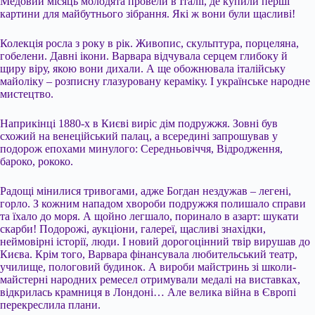
Медовий місяць молодята провели в Італії, де купили перші
картини для майбутнього зібрання. Які ж вони були щасливі!
Колекція росла з року в рік. Живопис, скульптура, порцеляна,
гобелени. Давні ікони. Варвара відчувала серцем глибоку й
щиру віру, якою вони дихали. А ще обожнювала італійську
майоліку – розписну глазуровану кераміку. І українське народне
мистецтво.
Наприкінці 1880-х в Києві виріс дім подружжя. Зовні був
схожий на венеційський палац, а всередині запрошував у
подорож епохами минулого: Середньовіччя, Відродження,
бароко, рококо.
Радощі мінилися тривогами, адже Богдан нездужав – легені,
горло. З кожним нападом хвороби подружжя полишало справи
та їхало до моря. А щойно легшало, поринало в азарт: шукати
скарби! Подорожі, аукціони, галереї, щасливі знахідки,
неймовірні історії, люди. І новий дорогоцінний твір вирушав до
Києва. Крім того, Варвара фінансувала любительський театр,
училище, пологовий будинок. А вироби майстринь зі школи-
майстерні народних ремесел отримували медалі на виставках,
відкрилась крамниця в Лондоні… Але велика війна в Європі
перекреслила плани.