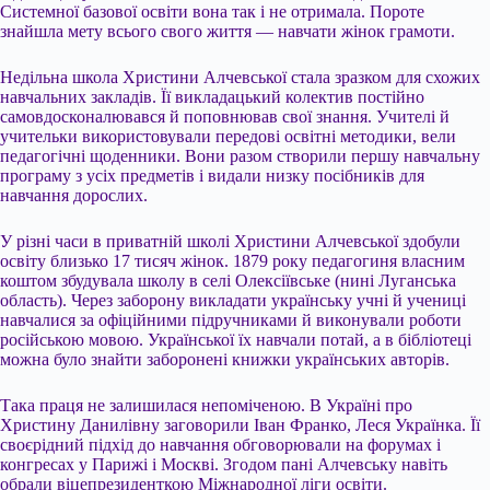
Системної базової освіти вона так і не отримала. Пороте
знайшла мету всього свого життя — навчати жінок грамоти.
Недільна школа Христини Алчевської стала зразком для схожих
навчальних закладів. Її викладацький колектив постійно
самовдосконалювався й поповнював свої знання. Учителі й
учительки використовували передові освітні методики, вели
педагогічні щоденники. Вони разом створили першу навчальну
програму з усіх предметів і видали низку посібників для
навчання дорослих.
У різні часи в приватній школі Христини Алчевської здобули
освіту близько 17 тисяч жінок. 1879 року педагогиня власним
коштом збудувала школу в селі Олексіївське (нині Луганська
область). Через заборону викладати українську учні й учениці
навчалися за офіційними підручниками й виконували роботи
російською мовою. Української їх навчали потай, а в бібліотеці
можна було знайти заборонені книжки українських авторів.
Така праця не залишилася непоміченою. В Україні про
Христину Данилівну заговорили Іван Франко, Леся Українка. Її
своєрідний підхід до навчання обговорювали на форумах і
конгресах у Парижі і Москві. Згодом пані Алчевську навіть
обрали віцепрезиденткою Міжнародної ліги освіти.