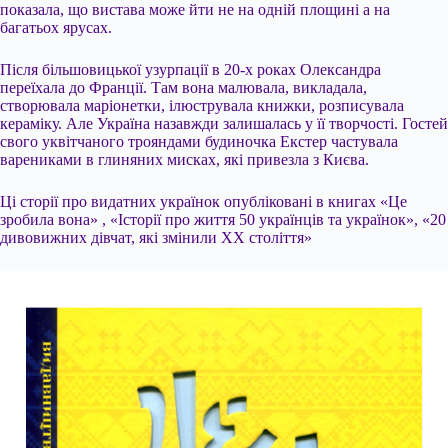
показала, що вистава може йти не на одній площині а на
багатьох ярусах.
Після більшовицької узурпації в 20-х роках Олександра
переїхала до Франції. Там вона малювала, викладала,
створювала маріонетки, ілюструвала книжки, розписувала
кераміку. Але Україна назавжди залишалась у її творчості. Гостей
свого уквітчаного трояндами будиночка Екстер частувала
варениками в глиняних мисках, які привезла з Києва.
Ці сторії про видатних українок опубліковані в книгах «Це
зробила вона» , «Історії про життя 50 українців та українок», «20
дивовижних дівчат, які змінили XX століття»