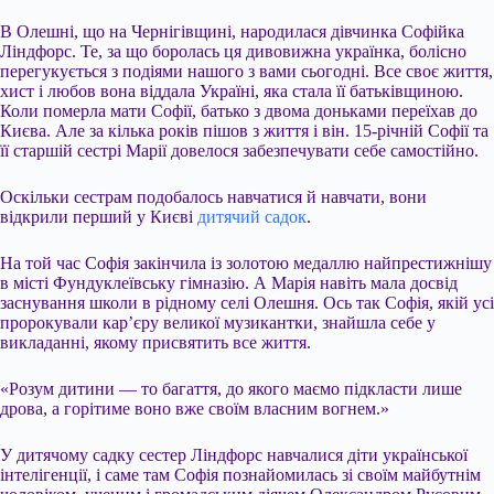
В Олешні, що на Чернігівщині, народилася дівчинка Софійка
Ліндфорс. Те, за що боролась ця дивовижна українка, болісно
перегукується з подіями нашого з вами сьогодні. Все своє життя,
хист і любов вона віддала Україні, яка стала її батьківщиною.
Коли померла мати Софії, батько з двома доньками переїхав до
Києва. Але за кілька років пішов з життя і він. 15-річній Софії та
її старшій сестрі Марії довелося забезпечувати себе самостійно.
Оскільки сестрам подобалось навчатися й навчати, вони
відкрили перший у Києві
дитячий садок
.
На той час Софія закінчила із золотою медаллю найпрестижнішу
в місті Фундуклеївську гімназію. А Марія навіть мала досвід
заснування школи в рідному селі Олешня. Ось так Софія, якій усі
пророкували кар’єру великої музикантки, знайшла себе у
викладанні, якому присвятить все життя.
«Розум дитини — то багаття, до якого маємо підкласти лише
дрова, а горітиме воно вже своїм власним вогнем.»
У дитячому садку сестер Ліндфорс навчалися діти української
інтелігенції, і саме там Софія познайомилась зі своїм майбутнім