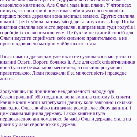
овдовілою княгинею. Але Ольга мала інші плани. У літописах
пишуть, як вона тричі помстилася вбивцям свого чоловіка:
перших послів деревлян вона засипала землею. Других спалила
в лазні. Третіх убила на тому місці, де загинув князь Ігор. Потім
княгиня спалила все місто деревлян, відправивши туди голубів і
горобців із запаленим клоччям. Це був чи не єдиний спосіб для
Ольги змусити сприймати себе сильною правителькою, а не
просто вдовою чи матір’ю майбутнього князя.
Після помсти древлянам уже ніхто не сумнівався в могутності
княгині Ольги. Вороги боялися її. Але для своїх співвітчизників
вона була не безжальною месницею, а сильною розумною
правителькою. Люди поважали її за милостивість і праведне
життя.
Зрозумівши, що причиною невдоволеності народу був
безконтрольний збір податків, вона змінила систему їх сплати.
Раніше князі могли затребувати данину коли завгодно і скільки
завгодно. Ольга ж чітко визначила розмір і час збору данини, і
цим самим зміцнила державу. Також княгиня була
першокласною дипломаткою. За часів Ольги держава стала на
рівних у лави європейських держав.