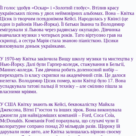
Її голос здобув «Оскар» і «Золотий глобус». Втілив красу
українських пісень у двох неймовірних альбомах. Вона – Квітка
Цісик із творчим псевдонімом Кейсі. Народилась у Квінсі (це
один із районів Нью-Йорка). Її батьки Іванна та Володимир
емігрували зі Львова через радянську окупацію. Дівчинка
навчалася музики з чотирьох років. Тато віртуозно грав на
скрипці, а сестра Марія стала знаною піаністкою. Цісики
виховували доньок українками.
У 1970-му Квітка закінчила Вищу школу музики та мистецтва у
Нью-Йорку. Далі були Гарпер-коледж, стажування в Бельгії,
Маннес-коледж. Там дівчина робить доленосний вибір –
переходить із класу скрипки на академічний спів. Це далося
нелегко. Володимир Цісик помер, коли Квітці було 17. Вона
успадкувала татові пальці й техніку – але сміливо пішла за
власними мріями.
У США Квітку знають як Кейсі, беквокалістку Майкла
Джексона, Вітні Г’юстон та інших зірок. Вона виконувала
джингли для найвідоміших компаній – Ford, Coca Cola,
McDonalds. Компанія Ford порахувала, що слухачі чули її
колоратурне сопрано понад 20 мільярдів разів. Щороку їй
дарували нове авто, але Квітка залишалась вірною своєму