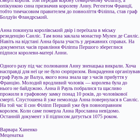
смерті короля. Той передав корону семирічному Філіппу, а
опікункою сина призначив королеву Анну. Регентом Франції,
тобто тимчасовим правителем до повноліття Філіппа, став граф
Болдуїн Фландрський.
Анна покинула королівський двір і переїхала в міську
резиденцію Санліс. Там вона заклала монастир Мулен де Санліс.
Навіть на відстані Анна брала участь у державних справах. На
документах часів правління Філіппа Першого збереглися
підписи королеви-матері Анни.
Одного разу під час полювання Анну зненацька викрали. Хоча
насправді для неї це не було сюрпризом. Викрадення організував
граф Рауль де Валуа, якого вона знала ще з часів прибуття у
Францію. Молодий вродливий чоловік — королева була до
нього не байдужою. Анна й Рауль побралися та щасливо
прожили в графовому замку понад 10 років, до чоловікової
смерті. Спустошена й уже немолода Анна повернулася в Санліс.
На той час її син Філіпп Перший уже був повноправним
королем. Коли саме померла Анна Ярославна невідомо.
Останній документ з її підписом датується 1075 роком.
Варвара Ханенко
Меценатка