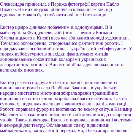
Олександра привозила з Парижа фотографії картин Пабло
Пікассо. На них людські обличчя «складалися» так, що
одночасно можна було побачити очі, ніс і потилицю.
Екстер щедро ділилася побаченим із однодумцями. В її
майстерні на Фундуклеївській (нині — вулиця Богдана
Хмельницького в Києві) весь час збиралися молоді художники.
Точилися обговорення, створювалися фантастичні роботи. І
народжувався особливий стиль — український кубофутуризм. У
творах кубофутуристів знахідки французьких митців
доповнювались соковитими кольорами українських
декоративних розписів. Вигнуті лінії нагадували малюнки на
великодніх писанках.
Екстер разом із подругами багато років співпрацювали із
вишивальницями із села Вербівка. Закохана в українське
народне мистецтво мисткиня збирала зразки традиційних
вишивок і на їхній основі розробляла власні візерунки. Так на
сумочках, подушках шаликах з’явилися авангардні композиці.
Роботи справили фурор на виставках по всьому світу, а Казимир
Малевич так захопився ними, що й собі долучився до створення
узорів. Також новаторка Екстер створювала дивовижні костюми
й декорації для театру. Обладнавши сцену підвісними
майданчиками, пандусами й переходами, Олександра першою