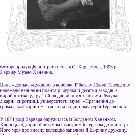
Фоторепродукція портрета пензля О. Харламова, 1896 р.
З архіву Музею Ханенків.
Вона – донька «цукрового короля». Її батьку Ніколі Терещенку
належали величезні плантації буряка й десятки заводів із
виробництва цукру. Той щедро ділився з людьми: будував
лікарні, сиротинці, університети, музеї. «Прагнення до
громадської користі» – гасло на родинному гербі Терещенків.
У 1874 році Варвара одружилась із Богданом Ханенком.
Хлопець підкорив її розумом і жагучим інтересом до мистецтва.
Його мрія про власну колекцію запалила й 21-річну дружину.