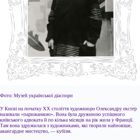
Фото: Музей української діаспори
У Києві на початку XX століття художницю Олександру екстер
називали «парижанкою». Вона була дружиною успішного
київського адвоката й по кілька місяців на рік жила у Франції.
Там вона здружилася з художниками, які творили найновіше,
авангардне мистецтво, — кубізм.