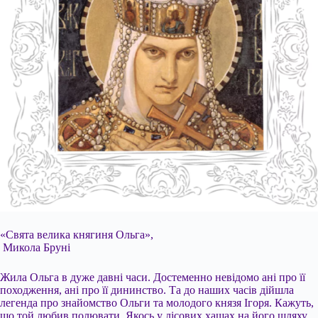
«Свята велика княгиня Ольга»,
Микола Бруні
Жила Ольга в дуже давні часи. Достеменно невідомо ані про її
походження, ані про її дининство. Та до наших часів дійшла
легенда про знайомство Ольги та молодого князя Ігоря. Кажуть,
що той любив полювати. Якось у лісових хащах на його шляху