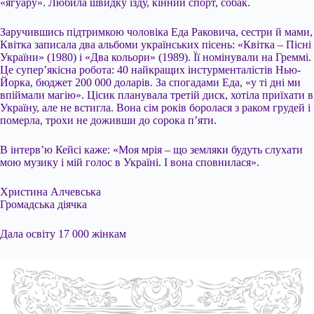
«ягуару». Любила швидку їзду, кінний спорт, собак.
Заручившись підтримкою чоловіка Еда Раковича, сестри й мами,
Квітка записала два альбоми українських пісень: «Квітка – Пісні
України» (1980) і «Два кольори» (1989). Її номінували на Греммі.
Це супер’якісна робота: 40 найкращих інстурменталістів Нью-
Йорка, бюджет 200 000 доларів. За спогадами Еда, «у ті дні ми
впіймали магію». Цісик планувала третій диск, хотіла приїхати в
Україну, але не встигла. Вона сім років боролася з раком грудей і
померла, трохи не доживши до сорока п’яти.
В інтерв’ю Кейсі каже: «Моя мрія – що земляки будуть слухати
мою музику і мій голос в Україні. І вона сповнилася».
Христина Алчевська
Громадська діячка
Дала освіту 17 000 жінкам