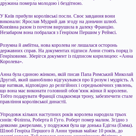
дружина померла молодою і бездітною.
У Київ прибули королівські посли. Своє завдання вони
виконали: Ярослав Мудрий дав згоду на доньчин шлюб.
Князівна разом із почтом вирушила в далеку Францію.
Незабаром вона побралася з Генріхом Першим у Реймсі.
Розумна й амбітна, нова королева не лишалася осторонь
державних справ. На документах підписи Анни стоять поряд із
Генріховими. Зберігся документ із підписом кирилицею: «Анна
Королева».
Анна була єдиною жінкою, якій писав Папа Римський Миколай
Другий, який шанобливо відгукувався про її розум і мудрість. А
ще натякав, відповідно до релігійних і середньовічних уявлень,
що вона має виконати головний обов’язок жінки й королеви.
Тобто подарувати Франції спадкоємця трону, забезпечити стале
правління королівської династії.
Упродовж кількох наступних років королева народила трьох
синів: Філіппа, Роберта й Гуго. Роберт помер малим. Згідно з
деякими джерелами, у подружжя була ще донька Едігна (Емма).
Шлюб Генріха Першого й Анни тривав майже 10 років, до