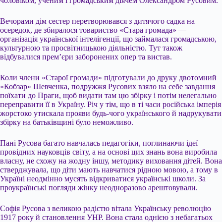
чоловіком, ученим і громадським діячем Олександром Русовим.
Вечорами дім сестер перетворювався з дитячого садка на
осередок, де збиралося товариство «Стара громада» —
організація української інтелігенції, що займалася громадською,
культурною та просвітницькою діяльністю. Тут також
відбувалися прем’єри заборонених опер та вистав.
Коли члени «Старої громади» підготували до друку двотомний
«Кобзар» Шевченка, подружжя Русових взяло на себе завдання
поїхати до Праги, щоб видати там цю збірку і потім нелегально
переправити її в Україну. Річ у тім, що в ті часи російська імперія
жорстоко утискала прояви будь-чого українського й надрукувати
збірку на батьківщині було неможливо.
Пані Русова багато навчалась педагогіки, поглинаючи ідеї
провідних науковців світу, а на основі цих знань вона виробила
власну, не схожу на жодну іншу, методику виховання дітей. Вона
стверджувала, що діти мають навчатися рідною мовою, а тому в
Україні неодмінно мусять відкриватися українські школи. За
проукраїнські погляди жінку неодноразово арештовували.
Софія Русова з великою радістю вітала Українську революцію
1917 року й становлення УНР. Вона стала однією з небагатьох