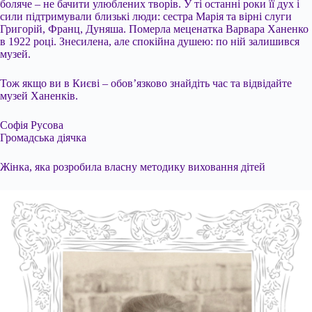
боляче – не бачити улюблених творів. У ті останні роки її дух і
сили підтримували близькі люди: сестра Марія та вірні слуги
Григорій, Франц, Дуняша. Померла меценатка Варвара Ханенко
в 1922 році. Знесилена, але спокійна душею: по ній залишився
музей.
Тож якщо ви в Києві – обов’язково знайдіть час та відвідайте
музей Ханенків.
Софія Русова
Громадська діячка
Жінка, яка розробила власну методику виховання дітей