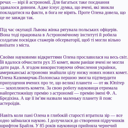
речах — вірі й астрономії. Для багатьох таке поєднання
здавалося дивним. Адже існує думка, що вчені, які звикли
покладатися на факти, в бога не вірять. Проте Олена довела, що
це не завжди так.
Під час окупації Львова жінка рятувала польських офіцерів.
Вона тоді працювала в Астрономічному інституті й робила
солдатам посвідки стажерів обсерваторії, щоб ті могли вільно
виїхати з міста.
Своїми науковими відкриттями Олена прославилася на весь світ.
Їй вдалося обчислити рух 35 комет, яким раніше вчені не могли
дати ради. А згодом використовуючи обчислення українки,
американські астрономи знайшли цілу низку нових нових комет.
Олена Казимирчак-Полонська першою змогла підтвердити
припущення вчених про те, що великі планети — от як Юпітер
— захоплюють комети. За свою роботу науковиця отримала
найпрестижнішу премію з астрономії — премію імені Ф. А.
Бредіхіна. А ще її ім’ям назвали маленьку планету й пояс
астероїдів.
Навіть коли пані Олена в глибокій старості втратила зір — все
одно займалася наукою. І долучилася до створення підручників
шрифтом Брайля. У 85 років науковиця прийняла чернечий