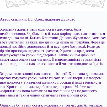
Автор світлини: Ніл Олександрович Дурново
Христина жила в часи коли освіта для жінок була
необовязковою. Здебільшого батьки вирішували, навчатиметься
їхня донька чи ні. Батько Христини Данило Журавльов, хоча сам
і був учителем, вважав, що дівчинці наука не потрібна. Через це
доньці постійно доводилося йти всупереч його волі. Коли до
братів приходив педагог із грамоти, Христина крадькома
підслуховувала уроки під дверима. Таким чином дівчинка
самотужки опанувала читання. Її наполегливість та завзятість
дали плоди: вона навчилася писати й читати швидше за братів.
Згодом, коли хлопці навчалися в гімназії, Христина допомагала
братам готувати уроки, часто писала за них твори. Незабаром
про допомогу в навчанні дівчинку просили й інші гімназисти —
так Христина почала заробляти перші гроші. Майже всю
«зарплатню» вона витрачала на посібники для подальшого
навчання й таким чином опанувала гімназійний курс.
Однак це була і вся освіта, можлива на той час для Алчевської.