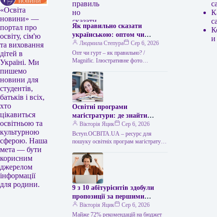
с
«Освіта
К
новини» —
с
Як правильно сказати
портал про
К
українською: оптом чи
освіту, сім'ю
и
гуртом
Людмила Степура
Сер 6, 2026
та виховання
Опт чи гурт – як правильно? /
дітей в
Мagnific. Ілюстративне фото
Україні. Ми
Українська мова приваблює тим, що
пишемо
часто пропонує два рівнозначні слова,
новини для
…
студентів,
батьків і всіх,
хто
Освітні програми
цікавиться
магістратури: де знайти
освітньою та
відомості
Вікторія Яцик
Сер 6, 2026
культурною
Вступ.ОСВІТА.UA – ресурс для
сферою. Наша
пошуку освітніх програм магістратури
мета — бути
Напрями магістратури: де отримати
відомості Для вибору напряму
корисним
підготовки вступники до
джерелом
магістратури…
інформації
для родини.
9 з 10 абітурієнтів здобули
пропозиції за першими
трьома побажаннями
Вікторія Яцик
Сер 6, 2026
Майже 72% рекомендацій на бюджет