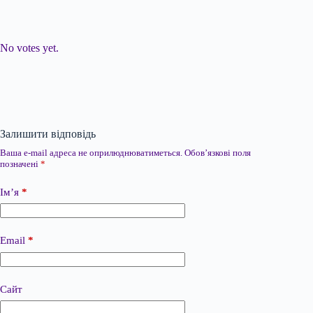
Submit Rating
Rate this item:
No votes yet.
Залишити відповідь
Ваша e-mail адреса не оприлюднюватиметься.
Обов’язкові поля
позначені
*
Ім’я
*
Email
*
Сайт