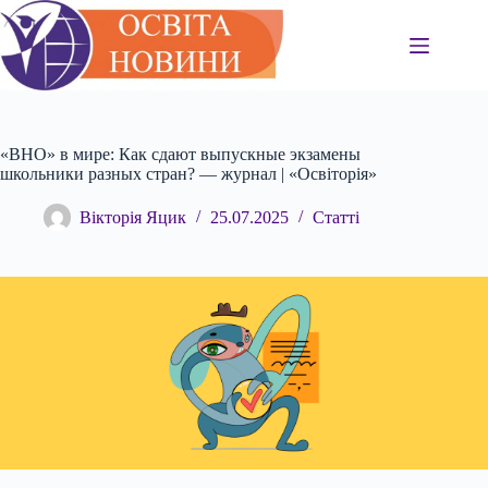
Перейти
до
вмісту
«ВНО» в мире: Как сдают выпускные экзамены
школьники разных стран? — журнал | «Освіторія»
Вікторія Яцик
25.07.2025
Статті