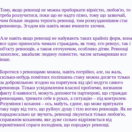
Тому, якщо ревнощі не можна приборкати вірністю, любов'ю, то
треба розлучитися, поки що не надто пізно, тому що зазвичай,
чим більше людина терпить ревнощі, тим рознузданнішим стає
ревнивець. Згодом він навіть може вчинити злочин.
Але навіть якщо ревнощі не набувають таких крайніх форм, вона
все одно приносить чимало страждань, як тому, хто ревнує, так і
об'єкту ревнощів, а також оточуючим, особливо дітям. Ревнощі
захоплює, закабаляє людину повністю, часом затьмаривши все
інше.
Боротися з ревнощами можна, навіть потрібно, але, на жаль,
скільки-небудь помітних поліпшень стану можна досягти тільки
за добровільною згодою на порятунок від цієї недуги самого
ревнивця. Тільки усвідомлення власної проблеми, визнання
факту її наявності, можуть допомогти партнерові, що страждає
ревнощами, тримати себе в руках, а ситуацію – під контролем.
Розуміння і кохання – ось, мабуть, єдине, що може врятувати
таку пару від того, що руйнує душу і тіло вогню ревнощів. Як не
парадоксально це звучить, ревнощі лікуються тільки любов'ю,
справжнім коханням, яке дуже сильно відрізняється від
примітивної спраги володіння, що породжує ревнощі.