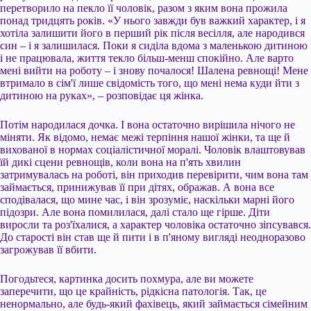
перетворило на пекло її чоловік, разом з яким вона прожила
понад тридцять років. «У нього завжди був важкий характер, і я
хотіла залишити його в перший рік після весілля, але народився
син – і я залишилася. Поки я сиділа вдома з маленькою дитиною
і не працювала, життя текло більш-менш спокійно. Але варто
мені вийти на роботу – і знову почалося! Шалена ревнощі! Мене
втримало в сім'ї лише свідомість того, що мені нема куди йти з
дитиною на руках», – розповідає ця жінка.
Потім народилася дочка. І вона остаточно вирішила нічого не
міняти. Як відомо, немає межі терпіння нашої жінки, та ще й
вихованої в нормах соціалістичної моралі. Чоловік влаштовував
їй дикі сцени ревнощів, коли вона на п'ять хвилин
затримувалась на роботі, він приходив перевірити, чим вона там
займається, принижував її при дітях, ображав. А вона все
сподівалася, що мине час, і він зрозуміє, наскільки марні його
підозри. Але вона помилилася, далі стало ще гірше. Діти
виросли та роз'їхалися, а характер чоловіка остаточно зіпсувався.
До старості він став ще й пити і в п'яному вигляді неодноразово
загрожував її вбити.
Погодьтеся, картинка досить похмура, але ви можете
заперечити, що це крайність, рідкісна патологія. Так, це
ненормально, але будь-який фахівець, який займається сімейним