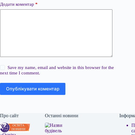
Додати коментар
*
Save my name, email and website in this browser for the
next time I comment.
Опублікувати коментар
Про сайт
Останні новини
Інформ
П
с
«Освіта