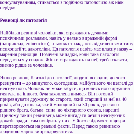
консультуванням, стикається з подібною патологією аж ніяк
нерідко.
Ревнощі як патологія
Найбільш ревниві чоловіки, які страждають деякими
психічними розладами, навіть у неявно вираженій формі
(наприклад, епілепсією), а також страждають відхиленнями типу
психопатії та алкоголіки. Ця патологія навіть має власну назву –
марення ревнощів. Помічені випадки, коли така патологія
передається у спадок. Жінки страждають на неї, треба сказати,
значно рідше за чоловіків.
Якщо ревнощі близькі до патології, людині все одно, до чого
ревнувати – до минулого, сьогодення, майбутнього чи взагалі до
неіснуючого. Чоловік не може забути, що колись його дружина
глянула на іншого, була захоплена кимось. Він готовий
приревнувати дружину до старого, який старший за неї на 40
років, або до юнака, який молодший на 30 років, до свого
рідного брата, батька, сина, до ліхтарного стовпа, нарешті.
Причому такий ревнивець може вигадати безліч неіснуючих
доказів зради і сам повірить у них. У його свідомості підозри
перетворюються на реальні факти. Перед такою ревнивою
людиною марно виправдовуватися.