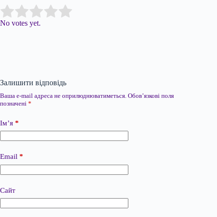
Submit Rating
Rate this item:
No votes yet.
Залишити відповідь
Ваша e-mail адреса не оприлюднюватиметься.
Обов’язкові поля
позначені
*
Ім’я
*
Email
*
Сайт