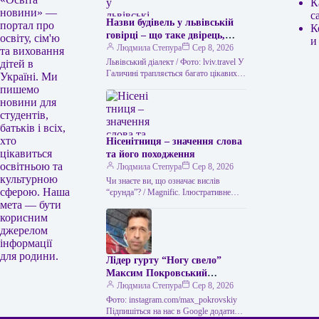
К
новини» —
с
Назви будівель у львівській
портал про
К
говірці – що таке двірець,
освіту, сім'ю
и
креденс, кнайпа
Людмила Степура
Сер 8, 2026
та виховання
Львівський діалект / Фото: lviv.travel У
дітей в
Галичині трапляється багато цікавих
Україні. Ми
висловів. Деякі можуть спантеличити
пишемо
навіть досвідченого мандрівника. Тож
новини для
не дивно,…
студентів,
батьків і всіх,
хто
Нісенітниця – значення слова
цікавиться
та його походження
освітньою та
Людмила Степура
Сер 8, 2026
культурною
Чи знаєте ви, що означає вислів
сферою. Наша
“єрунда”? / Magnific. Ілюстративне
мета — бути
фото Часом історія виникнення слова
виявляється цікавішою за його
корисним
пряме…
джерелом
інформації
для родини.
Лідер гурту “Ногу свело”
Максим Покровський
розповів про причини свого
Людмила Степура
Сер 8, 2026
візиту до України.
Фото: instagram.com/max_pokrovskiy
Підпишіться на нас в Google додати