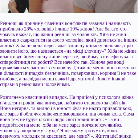
Ревнощі як причину сімейних конфліктів зазвичай називають
приблизно 28% чоловіків і лише 19% жінок! Але багато хто
чомусь вважає, що жінки ревніші за чоловіків. Хіба не жінці
властиво скаржитися на свого чоловіка, який дивиться на інших
жінок? Хіба не вона переглядає записну книжку чоловіка, щоб
зловити його, що називається «на місці злочину»? Хіба не жінка
влаштовує йому сцену лише через те, що йому зателефонувала
співробітниця по роботі? Все начебто так. Жіноча ревнощі
проявляються частіше за
чоловічу. І, тим не менш, вона все-таки
в більшості випадків безпечніша, поверховіша, коріння її не таке
глибоке, а наслідки менш важкі і драматичні. Зовсім інакші
справи з ревнощами чоловічими.
Розглянемо класичний випадок. На прийомі у психолога жінка
п'ятдесяти років, яка виглядає набагато старшою за свій вік.
Вона негарна, та видно і в юності була не надто привабливою,
але зараз її обличчя знівечене зморшками, під очима кола. Сама
вона теж не будує ілюзій щодо своєї зовнішності: «Та ви
подивіться на мене, хіба на мене зараз погляне хоч якийсь
чоловік у здоровому глузді? Я ще можу зрозуміти, коли
ревнують молодих та красивих, але мене?!». Життя цієї жінки