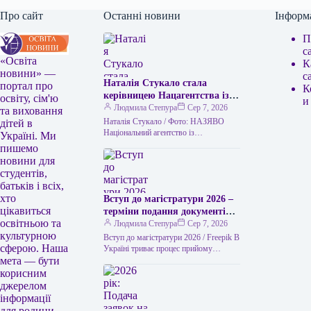
Про сайт
Останні новини
Інформ
П
с
«Освіта
К
новини» —
с
Наталія Стукало стала
портал про
К
керівницею Нацагентства із
освіту, сім'ю
и
забезпечення якості вищої
Людмила Степура
Сер 7, 2026
та виховання
освіти — які факти про неї є
Наталія Стукало / Фото: НАЗЯВО
дітей в
Національний агентство із
Україні. Ми
забезпечення якості вищої освіти
пишемо
України отримало нового керівника.
новини для
Цією посадою стала Наталія…
студентів,
батьків і всіх,
хто
Вступ до магістратури 2026 –
цікавиться
терміни подання документів
освітньою та
для абітурієнтів
Людмила Степура
Сер 7, 2026
культурною
Вступ до магістратури 2026 / Freepik В
сферою. Наша
Україні триває процес прийому
мета — бути
документів для вступу у 2026 році. 7
серпня розпочалося…
корисним
джерелом
інформації
для родини.