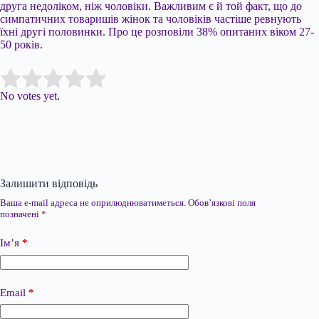
друга недоліком, ніж чоловіки. Важливим є й той факт, що до
симпатичних товаришів жінок та чоловіків частіше ревнують
їхні другі половинки. Про це розповіли 38% опитаних віком 27-
50 років.
Submit Rating
Rate this item:
No votes yet.
Залишити відповідь
Ваша e-mail адреса не оприлюднюватиметься.
Обов’язкові поля
позначені
*
Ім’я
*
Email
*