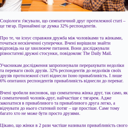
Соціологи з'ясували, що симпатичний друг протилежної статі –
це тягар. Принаймні це думка 32% респондентів.
Про те, чи існує справжня дружба між чоловіками та жінками,
точаться нескінченні суперечки. Вчені вирішили знайти
відповідь на це хвилююче питання. Вони досліджували
різностатеві дружні стосунки, повідомляє The Daily Mail.
Учасникам дослідження запропонували перерахувати недоліки
та переваги своїх друзів. 32% респондентів до недоліків своїх
друзів протилежної статі віднесли їхню
привабливість. І лише
6% опитаних респондентів привабливість віднесли до переваг.
Вчені зробили висновок, що симпатична жінка друг, так само, як
і симпатичний чоловік-друг, найчастіше є тягарем. Адже
закохатися в привабливого та привабливого друга легко, а
відчувати до нього статевий потяг – ще простіше. Саме тому
багато хто не може бути просто друзями.
Цікаво, що жінки в 2 рази частіше називали привабливість свого