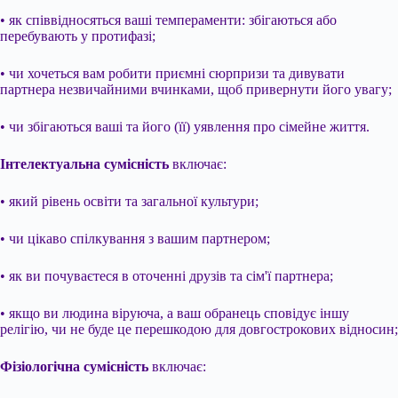
• як співвідносяться ваші темпераменти: збігаються або
перебувають у протифазі;
• чи хочеться вам робити приємні сюрпризи та дивувати
партнера незвичайними вчинками, щоб привернути його увагу;
• чи збігаються ваші та його (її) уявлення про сімейне життя.
Інтелектуальна сумісність
включає:
• який рівень освіти та загальної культури;
• чи цікаво спілкування з вашим партнером;
• як ви почуваєтеся в оточенні друзів та сім'ї партнера;
• якщо ви людина віруюча, а ваш обранець сповідує іншу
релігію, чи не буде це перешкодою для довгострокових відносин;
Фізіологічна сумісність
включає: