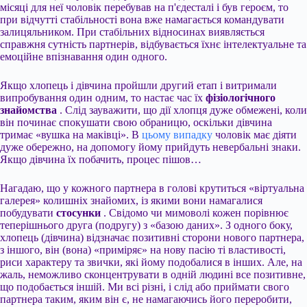
місяці для неї чоловік перебував на п'єдесталі і був героєм, то
при відчутті стабільності вона вже намагається командувати
залицяльником. При стабільних відносинах виявляється
справжня сутність партнерів, відбувається їхнє інтелектуальне та
емоційне впізнавання один одного.
Якщо хлопець і дівчина пройшли другий етап і витримали
випробування один одним, то настає час їх
фізіологічного
знайомства
. Слід зауважити, що дії хлопця дуже обмежені, коли
він починає спокушати свою обраницю, оскільки дівчина
тримає «вушка на маківці». В
цьому випадку
чоловік має діяти
дуже обережно, на допомогу йому прийдуть невербальні знаки.
Якщо дівчина їх побачить, процес пішов…
Нагадаю, що у кожного партнера в голові крутиться «віртуальна
галерея» колишніх знайомих, із якими вони намагалися
побудувати
стосунки
. Свідомо чи мимоволі кожен порівнює
теперішнього друга (подругу) з «базою даних». З одного боку,
хлопець (дівчина) відзначає позитивні сторони нового партнера,
з іншого, він (вона) «приміряє» на нову пасію ті властивості,
риси характеру та звички, які йому подобалися в інших. Але, на
жаль, неможливо сконцентрувати в одній людині все позитивне,
що подобається іншій. Ми всі різні, і слід або приймати свого
партнера таким, яким він є, не намагаючись його переробити,