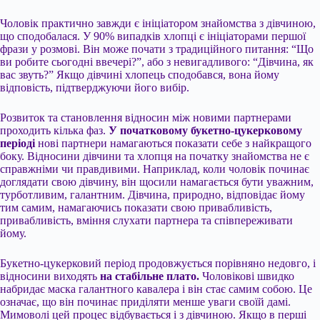
Чоловік практично завжди є ініціатором знайомства з дівчиною,
що сподобалася. У 90% випадків хлопці є ініціаторами першої
фрази у розмові. Він може почати з традиційного питання: “Що
ви робите сьогодні ввечері?”, або з невигадливого: “Дівчина, як
вас звуть?” Якщо дівчині хлопець сподобався, вона йому
відповість, підтверджуючи його вибір.
Розвиток та становлення відносин між новими партнерами
проходить кілька фаз.
У початковому букетно-цукерковому
періоді
нові партнери намагаються показати себе з найкращого
боку. Відносини дівчини та хлопця на початку знайомства не є
справжніми чи правдивими. Наприклад, коли чоловік починає
доглядати свою дівчину, він щосили намагається бути уважним,
турботливим, галантним. Дівчина, природно, відповідає йому
тим самим, намагаючись показати свою привабливість,
привабливість, вміння слухати партнера та співпереживати
йому.
Букетно-цукерковий період продовжується порівняно недовго, і
відносини виходять
на стабільне плато.
Чоловікові швидко
набридає маска галантного кавалера і він стає самим собою. Це
означає, що він починає приділяти менше уваги своїй дамі.
Мимоволі цей процес відбувається і з дівчиною. Якщо в перші