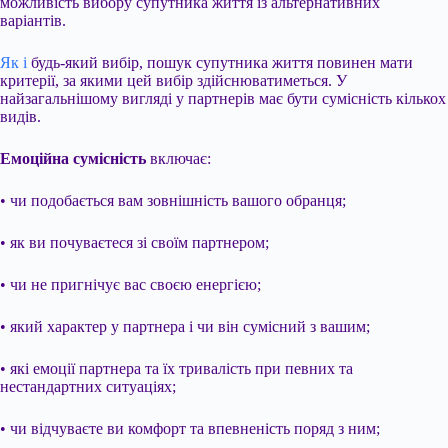
можливість вибору супутника життя із альтернативних
варіантів.
Як і
будь-який вибір, пошук супутника життя повинен мати
критерії, за якими цей вибір здійснюватиметься. У
найзагальнішому вигляді у партнерів має бути сумісність кількох
видів.
Емоційна сумісність
включає:
• чи подобається вам зовнішність вашого обранця;
• як ви почуваєтеся зі своїм партнером;
• чи не пригнічує вас своєю енергією;
• який характер у партнера і чи він сумісний з вашим;
• які емоції партнера та їх тривалість при певних та
нестандартних ситуаціях;
• чи відчуваєте ви комфорт та впевненість поряд з ним;