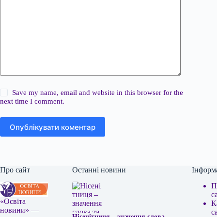
Save my name, email and website in this browser for the
next time I comment.
Опублікувати коментар
Про сайт
Останні новини
Інформ
П
с
«Освіта
К
новини» —
с
Нісенітниця – значення слова