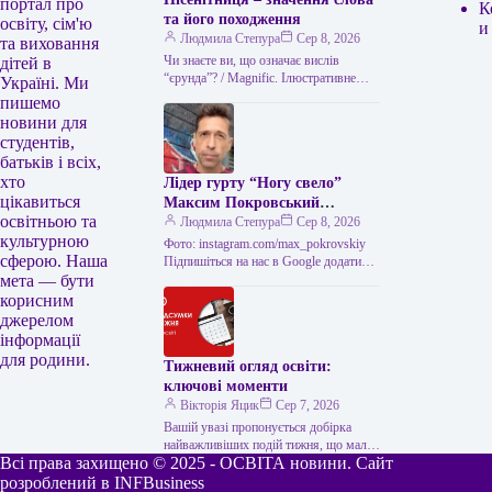
портал про
К
та його походження
освіту, сім'ю
и
Людмила Степура
Сер 8, 2026
та виховання
Чи знаєте ви, що означає вислів
дітей в
“єрунда”? / Magnific. Ілюстративне
Україні. Ми
фото Часом історія виникнення слова
пишемо
виявляється цікавішою за його
новини для
пряме…
студентів,
батьків і всіх,
хто
Лідер гурту “Ногу свело”
цікавиться
Максим Покровський
освітньою та
розповів про причини свого
Людмила Степура
Сер 8, 2026
культурною
візиту до України.
Фото: instagram.com/max_pokrovskiy
сферою. Наша
Підпишіться на нас в Google додати
мета — бути
зараз Після прибуття до Києва соліста
російського колективу «Ногу свело!»
корисним
Макса Покровського,…
джерелом
інформації
для родини.
Тижневий огляд освіти:
ключові моменти
Вікторія Яцик
Сер 7, 2026
Вашій увазі пропонується добірка
найважливіших подій тижня, що мали
Всі права захищено © 2025 - ОСВІТА новини. Сайт
місце в українській освіті. Головні
освітні події тижня: підсумки Топ-100
розроблений в INFBusiness