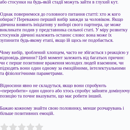
або стосунки на будь-якій стадії можуть зайти в глухий кут.
Однак повернемося до головного питання статті: хто ж кого
обирає? Переважно перший вибір завжди за чоловіком. Якщо
дівчина виявить ініціативу у виборі свого партнера, це може
викликати подив у представника сильної статі. У міру розвитку
стосунків дівчині належить останнє слово: вона може їх
зупинити будь-якому етапі, якщо їй щось не подобається.
Чому вибір, зроблений хлопцем, часто не збігається з реакцією у
відповідь дівчини? Цей момент залежить від багатьох причин:
чи є перше позитивне враження молодих людей взаємним, чи
підходять вони один одному за емоційними, інтелектуальними
та фізіологічними параметрами.
Відносини явно не складуться, якщо вони спробують
«переробити» один одного або хтось спробує зайняти домінуючу
позицію та почне вказувати, що має робити інший.
Бажаю кожному знайти свою половинку, менше розчарувань і
більше позитивних емоцій.
Submit Rating
Rate this item: