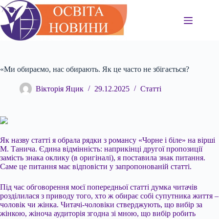
Перейти
до
вмісту
«Ми обираємо, нас обирають. Як це часто не збігається?
Вікторія Яцик
29.12.2025
Статті
Як назву статті я обрала рядки з романсу «Чорне і біле» на вірші
М. Танича. Єдина відмінність: наприкінці другої пропозиції
замість знака оклику (в оригіналі), я поставила знак питання.
Саме це питання має відповісти у запропонованій статті.
Під час обговорення моєї попередньої статті думка читачів
розділилася з приводу того, хто ж обирає собі супутника життя –
чоловік чи жінка. Читачі-чоловіки стверджують, що вибір за
жінкою, жіноча аудиторія згодна зі мною, що вибір робить