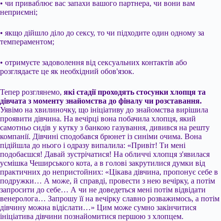
• чи приваблює вас запахи вашого партнера, чи вони вам
неприємні;
• якщо дійшло діло до сексу, то чи підходите один одному за
темпераментом;
• отримуєте задоволення від сексуальних контактів або
розглядаєте це як необхідний обов'язок.
Тепер розглянемо,
які стадії проходять стосунки хлопця та
дівчата з моменту знайомства до фіналу чи розставання.
Уявімо на хвилиночку, що ініціативу до знайомства вирішила
проявити дівчина. На вечірці вона побачила хлопця, який
самотньо сидів у кутку з банкою газування, дивився на решту
компанії. Дівчині сподобався брюнет із синіми очима. Вона
підійшла до нього і одразу випалила: «Привіт! Ти мені
подобаєшся! Давай зустрічатися! На обличчі хлопця з'явилася
усмішка Чеширського кота, а в голові закрутилися думки від
практичних до непристойних: «Цікава дівчина, пропонує себе в
подружки… А може, й справді, провести з нею вечірку, а потім
запросити до себе… А чи не доведеться мені потім відвідати
венеролога… Запрошу її на вечірку славно розважимось, а потім
дівчину можна відіслати…» Цим може сумно закінчитися
ініціатива дівчини познайомитися першою з хлопцем.