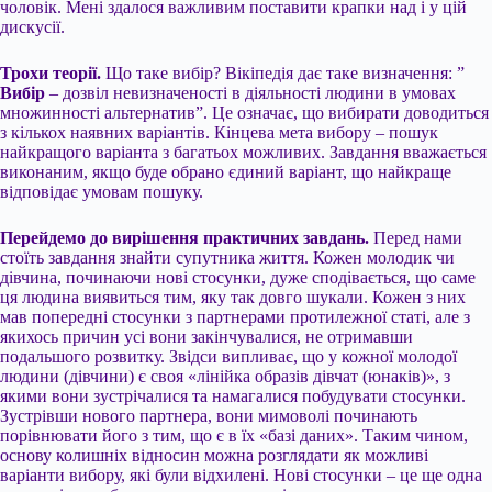
чоловік. Мені
здалося важливим поставити крапки над i у цій
дискусії.
Трохи теорії.
Що таке вибір? Вікіпедія дає таке визначення: ”
Вибір
– дозвіл невизначеності в діяльності людини в умовах
множинності альтернатив”. Це означає, що вибирати доводиться
з кількох наявних варіантів. Кінцева мета вибору – пошук
найкращого варіанта з багатьох можливих. Завдання вважається
виконаним, якщо буде обрано єдиний варіант, що найкраще
відповідає умовам пошуку.
Перейдемо до вирішення практичних завдань.
Перед нами
стоїть завдання знайти супутника життя. Кожен молодик чи
дівчина, починаючи нові стосунки, дуже сподівається, що саме
ця людина виявиться тим, яку так довго шукали. Кожен з них
мав попередні стосунки з партнерами протилежної статі, але з
якихось причин усі вони закінчувалися, не отримавши
подальшого розвитку. Звідси випливає, що у кожної молодої
людини (дівчини) є своя «лінійка образів дівчат (юнаків)», з
якими вони зустрічалися та намагалися побудувати стосунки.
Зустрівши нового партнера, вони мимоволі починають
порівнювати його з тим, що є в їх «базі даних». Таким чином,
основу колишніх відносин можна розглядати як можливі
варіанти вибору, які були відхилені. Нові стосунки – це ще одна