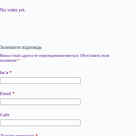
Submit Rating
Rate this item:
No votes yet.
Залишити відповідь
Ваша e-mail адреса не оприлюднюватиметься.
Обов’язкові поля
позначені
*
Ім’я
*
Email
*
Сайт
Додати коментар
*