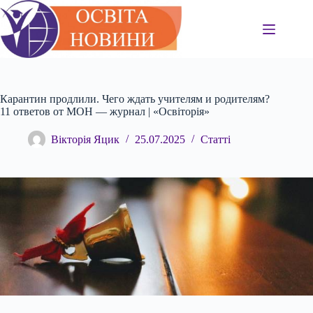
Перейти
до
вмісту
Карантин продлили. Чего ждать учителям и родителям?
11 ответов от МОН — журнал | «Освіторія»
Вікторія Яцик
25.07.2025
Статті