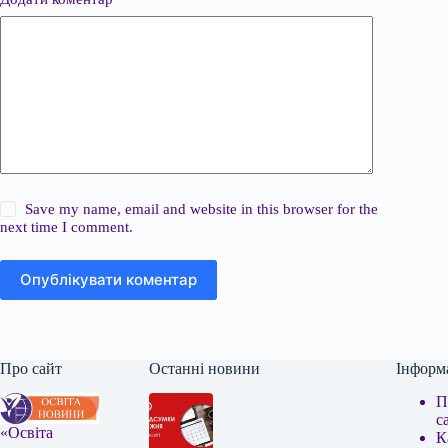
Save my name, email and website in this browser for the
next time I comment.
Опублікувати коментар
Про сайт
Останні новини
Інформ
П
с
«Освіта
К