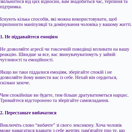
звільнитися від цих відносин, вам знадобиться час, терпіння та
підтримка.
Існують кілька способів, які можна використовувати, щоб
припинити маніпуляції та домінування чоловіка у вашому житті.
1. Не піддавайтеся емоціям
Не дозволяйте агресії чи токсичній поведінці впливати на вашу
реакцію. Швидше за все, вас звинувачуватимуть у зайвій
чутливості та емоційності.
Якщо ви таки піддалися емоціям, зберігайте спокій і не
дозволяйте йому вивести вас із себе. Нехай він сердиться,
скільки захоче.
Чим спокійніше ви будете, тим більше дратуватиметься нарцис.
Тримайтеся відсторонено та зберігайте самовладання.
2. Перестаньте вибачатися
Виключіть слово “вибачте” зі свого лексикону. Хоча чоловік
може намагатися вдавати з себе жертву, пам'ятайте про те, що