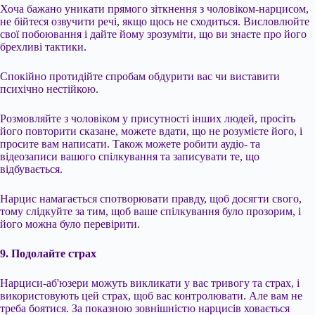
Хоча бажано уникати прямого зіткнення з чоловіком-нарцисом,
не бійтеся озвучити речі, якщо щось не сходиться. Висловлюйте
свої побоювання і дайте йому зрозуміти, що ви знаєте про його
брехливі тактики.
Спокійно протидійте спробам обдурити вас чи виставити
психічно нестійкою.
Розмовляйте з чоловіком у присутності інших людей, просіть
його повторити сказане, можете вдати, що не розумієте його, і
просите вам написати. Також можете робити аудіо- та
відеозаписи вашого спілкування та записувати те, що
відбувається.
Нарцис намагається спотворювати правду, щоб досягти свого,
тому слідкуйте за тим, щоб ваше спілкування було прозорим, і
його можна було перевірити.
9. Подолайте страх
Нарциси-аб'юзери можуть викликати у вас тривогу та страх, і
використовують цей страх, щоб вас контролювати. Але вам не
треба боятися. За показною зовнішністю нарцисів ховається