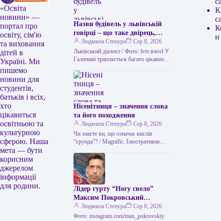
с
«Освіта
К
новини» —
с
Назви будівель у львівській
портал про
К
говірці – що таке двірець,
освіту, сім'ю
и
креденс, кнайпа
Людмила Степура
Сер 8, 2026
та виховання
Львівський діалект / Фото: lviv.travel У
дітей в
Галичині трапляється багато цікавих
Україні. Ми
висловів. Деякі можуть спантеличити
пишемо
навіть досвідченого мандрівника. Тож
новини для
не дивно,…
студентів,
батьків і всіх,
хто
Нісенітниця – значення слова
цікавиться
та його походження
освітньою та
Людмила Степура
Сер 8, 2026
культурною
Чи знаєте ви, що означає вислів
сферою. Наша
“єрунда”? / Magnific. Ілюстративне
мета — бути
фото Часом історія виникнення слова
виявляється цікавішою за його
корисним
пряме…
джерелом
інформації
для родини.
Лідер гурту “Ногу свело”
Максим Покровський
розповів про причини свого
Людмила Степура
Сер 8, 2026
візиту до України.
Фото: instagram.com/max_pokrovskiy