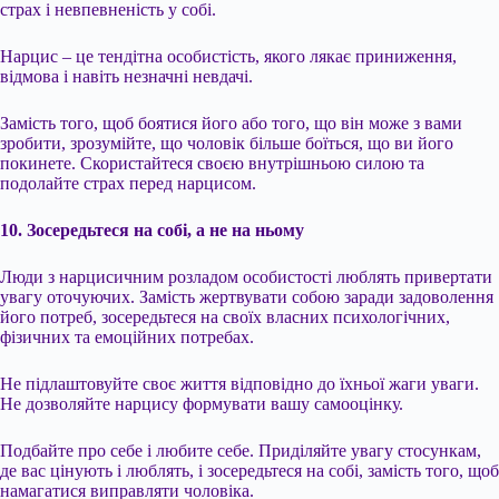
страх і невпевненість у собі.
Нарцис – це тендітна особистість, якого лякає приниження,
відмова і навіть незначні невдачі.
Замість того, щоб боятися його або того, що він може з вами
зробити, зрозумійте, що чоловік більше боїться, що ви його
покинете. Скористайтеся своєю внутрішньою силою та
подолайте страх перед нарцисом.
10. Зосередьтеся на собі, а не на ньому
Люди з нарцисичним розладом особистості люблять привертати
увагу оточуючих. Замість жертвувати собою заради задоволення
його потреб, зосередьтеся на своїх власних психологічних,
фізичних та емоційних потребах.
Не підлаштовуйте своє життя відповідно до їхньої жаги уваги.
Не дозволяйте нарцису формувати вашу самооцінку.
Подбайте про себе і любите себе. Приділяйте увагу стосункам,
де вас цінують і люблять, і зосередьтеся на собі, замість того, щоб
намагатися виправляти чоловіка.