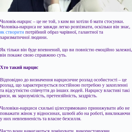
Чоловік-нарцис – це не той, з ким ви хотіли б мати стосунки.
Чоловіка-нарциса не завжди легко розпізнати, оскільки він знає,
як створити
потрібний образ чарівної, галантної та
харизматичної людини.
Як тільки він буде впевнений, що ви повністю емоційно залежні,
він покаже свою справжню суть.
Хто такий нарцис
Відповідно до визначення нарцисичне розлад особистості – це
розлад, що характеризується постійною потребою у захопленні
та відсутністю співчуття до інших людей. Нарцису властиві такі
риси,
як зарозумілість, претензійність, заздрість.
Чоловіки-нарциси схильні цілеспрямовано принижувати або не
поважати жінок у відносинах, шлюбі або на роботі, викликаючи
у них невпевненість та власне безсилля.
Часто вони намагаються домінувати, використовуючи