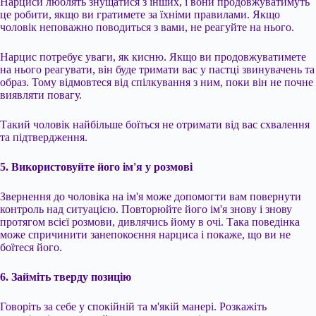
Нарциси люблять знущатися з інших, і вони продовжуватимуть
це робити, якщо ви гратимете за їхніми правилами. Якщо
чоловік неповажно поводиться з вами, не реагуйте на нього.
Нарцис потребує уваги, як кисню. Якщо ви продовжуватимете
на нього реагувати, він буде тримати вас у пастці звинувачень та
образ. Тому відмовтеся від спілкування з ним, поки він не почне
виявляти повагу.
Такий чоловік найбільше боїться не отримати від вас схвалення
та підтвердження.
5. Використовуйте його ім'я у розмові
Звернення до чоловіка на ім'я може допомогти вам повернути
контроль над ситуацією. Повторюйте його ім'я знову і знову
протягом всієї розмови, дивлячись йому в очі. Така поведінка
може спричинити занепокоєння нарциса і покаже, що ви не
боїтеся його.
6. Займіть тверду позицію
Говоріть за себе у спокійній та м'якій манері. Розкажіть