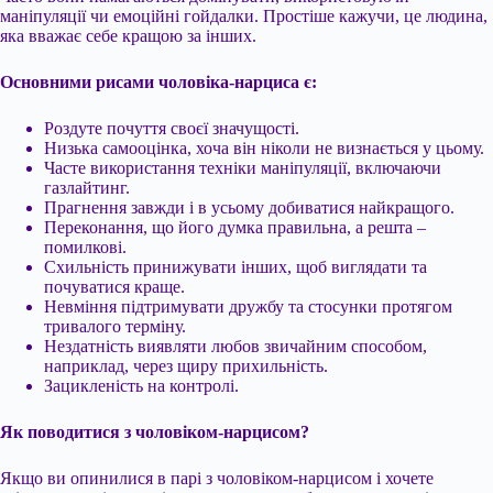
маніпуляції чи емоційні гойдалки. Простіше кажучи, це людина,
яка вважає себе кращою за інших.
Основними рисами чоловіка-нарциса є:
Роздуте почуття своєї значущості.
Низька самооцінка, хоча він ніколи не визнається у цьому.
Часте використання техніки маніпуляції, включаючи
газлайтинг.
Прагнення завжди і в усьому добиватися найкращого.
Переконання, що його думка правильна, а решта –
помилкові.
Схильність принижувати інших, щоб виглядати та
почуватися краще.
Невміння підтримувати дружбу та стосунки протягом
тривалого терміну.
Нездатність виявляти любов звичайним способом,
наприклад, через щиру прихильність.
Зацикленість на контролі.
Як поводитися з чоловіком-нарцисом?
Якщо ви опинилися в парі з чоловіком-нарцисом і хочете