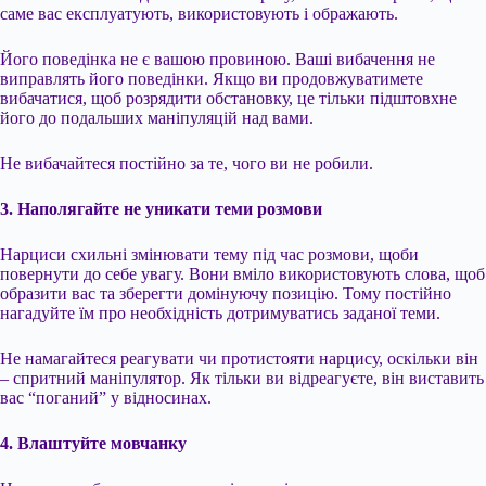
саме вас експлуатують, використовують і ображають.
Його поведінка не є вашою провиною. Ваші вибачення не
виправлять його поведінки. Якщо ви продовжуватимете
вибачатися, щоб розрядити обстановку, це тільки підштовхне
його до подальших маніпуляцій над вами.
Не вибачайтеся постійно за те, чого ви не робили.
3. Наполягайте не уникати теми розмови
Нарциси схильні змінювати тему під час розмови, щоби
повернути до себе увагу. Вони вміло використовують слова, щоб
образити вас та зберегти домінуючу позицію. Тому постійно
нагадуйте їм про необхідність дотримуватись заданої теми.
Не намагайтеся реагувати чи протистояти нарцису, оскільки він
– спритний маніпулятор. Як тільки ви відреагуєте, він виставить
вас “поганий” у відносинах.
4. Влаштуйте мовчанку