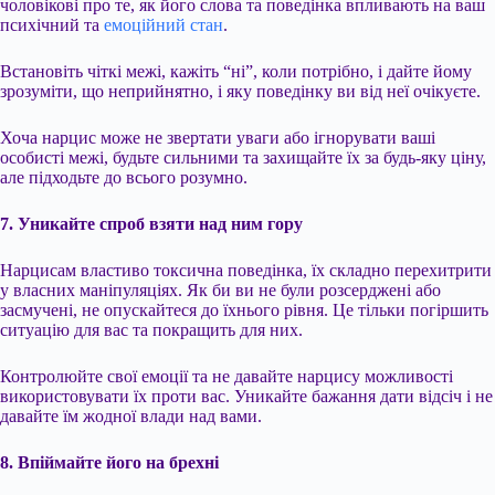
чоловікові про те, як його слова та поведінка впливають на ваш
психічний та
емоційний стан
.
Встановіть чіткі межі, кажіть “ні”, коли потрібно, і дайте йому
зрозуміти, що неприйнятно, і яку поведінку ви від неї очікуєте.
Хоча нарцис може не звертати уваги або ігнорувати ваші
особисті межі, будьте сильними та захищайте їх за будь-яку ціну,
але підходьте до всього розумно.
7. Уникайте спроб взяти над ним гору
Нарцисам властиво токсична поведінка, їх складно перехитрити
у власних маніпуляціях. Як би ви не були розсерджені або
засмучені, не опускайтеся до їхнього рівня. Це тільки погіршить
ситуацію для вас та покращить для них.
Контролюйте свої емоції та не давайте нарцису можливості
використовувати їх проти вас. Уникайте бажання дати відсіч і не
давайте їм жодної влади над вами.
8. Впіймайте його на брехні