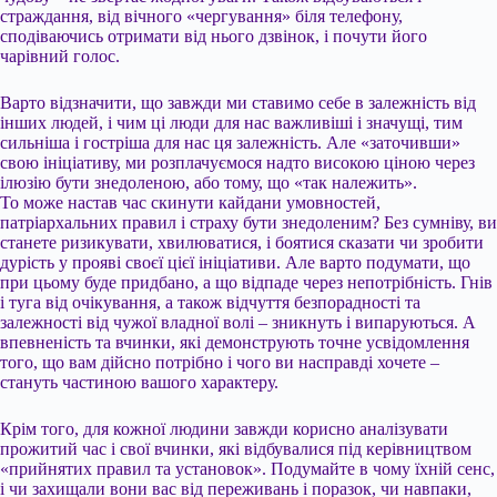
страждання, від вічного «чергування» біля телефону,
сподіваючись отримати від нього дзвінок, і почути його
чарівний голос.
Варто відзначити, що завжди ми ставимо себе в залежність від
інших людей, і чим ці люди для нас важливіші і значущі, тим
сильніша і гостріша для нас ця залежність. Але «заточивши»
свою ініціативу, ми розплачуємося надто високою ціною через
ілюзію бути знедоленою, або тому, що «так належить».
То може настав час скинути кайдани умовностей,
патріархальних правил і страху бути знедоленим? Без сумніву, ви
станете ризикувати, хвилюватися, і боятися сказати чи зробити
дурість у прояві своєї цієї ініціативи. Але варто подумати, що
при цьому буде придбано, а що відпаде через непотрібність. Гнів
і туга від очікування, а також відчуття безпорадності та
залежності від чужої владної волі – зникнуть і випаруються. А
впевненість та вчинки, які демонструють точне усвідомлення
того, що вам дійсно потрібно і чого ви насправді хочете –
стануть частиною вашого характеру.
Крім того, для кожної людини завжди корисно аналізувати
прожитий час і свої вчинки, які відбувалися під керівництвом
«прийнятих правил та установок». Подумайте в чому їхній сенс,
і чи захищали вони вас від переживань і поразок, чи навпаки,