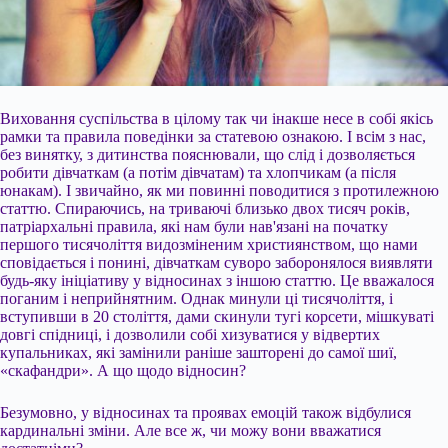
Виховання суспільства в цілому так чи інакше несе в собі якісь
рамки та правила поведінки за статевою ознакою. І всім з нас,
без винятку, з дитинства пояснювали, що слід і дозволяється
робити дівчаткам (а потім дівчатам) та хлопчикам (а після
юнакам). І звичайно, як ми повинні поводитися з протилежною
статтю. Спираючись, на триваючі близько двох тисяч років,
патріархальні правила, які нам були нав'язані на початку
першого тисячоліття видозміненим християнством, що нами
сповідається і
понині, дівчаткам суворо заборонялося виявляти
будь-яку ініціативу у відносинах з іншою статтю. Це вважалося
поганим і неприйнятним. Однак минули ці тисячоліття, і
вступивши в 20 століття, дами скинули тугі корсети, мішкуваті
довгі спідниці, і дозволили собі хизуватися у відвертих
купальниках, які замінили раніше зашторені до самої шиї,
«скафандри». А що щодо відносин?
Безумовно, у відносинах та проявах емоцій також відбулися
кардинальні зміни. Але все ж, чи можу вони вважатися