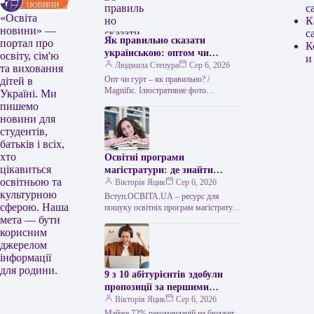
с
«Освіта
К
новини» —
с
Як правильно сказати
портал про
К
українською: оптом чи
освіту, сім'ю
и
гуртом
Людмила Степура
Сер 6, 2026
та виховання
Опт чи гурт – як правильно? /
дітей в
Мagnific. Ілюстративне фото
Україні. Ми
Українська мова приваблює тим, що
пишемо
часто пропонує два рівнозначні слова,
новини для
…
студентів,
батьків і всіх,
хто
Освітні програми
цікавиться
магістратури: де знайти
освітньою та
відомості
Вікторія Яцик
Сер 6, 2026
культурною
Вступ.ОСВІТА.UA – ресурс для
сферою. Наша
пошуку освітніх програм магістратури
мета — бути
Напрями магістратури: де отримати
відомості Для вибору напряму
корисним
підготовки вступники до
джерелом
магістратури…
інформації
для родини.
9 з 10 абітурієнтів здобули
пропозиції за першими
трьома побажаннями
Вікторія Яцик
Сер 6, 2026
Майже 72% рекомендацій на бюджет