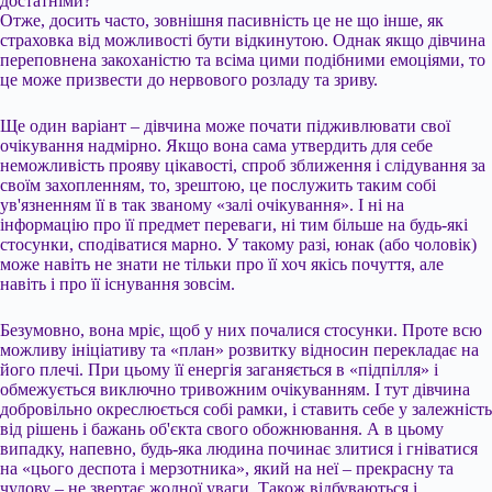
достатніми?
Отже, досить часто, зовнішня пасивність це не що інше, як
страховка від можливості бути відкинутою. Однак якщо дівчина
переповнена закоханістю та всіма цими подібними емоціями, то
це може призвести до нервового розладу та зриву.
Ще один варіант – дівчина може почати підживлювати свої
очікування надмірно. Якщо вона сама утвердить для себе
неможливість прояву цікавості, спроб зближення і слідування за
своїм захопленням, то, зрештою, це послужить таким собі
ув'язненням її в так званому «залі очікування». І ні на
інформацію про її предмет переваги, ні тим більше на будь-які
стосунки, сподіватися марно. У такому разі, юнак (або чоловік)
може навіть не знати не тільки про її хоч якісь почуття, але
навіть і про її існування зовсім.
Безумовно, вона мріє, щоб у них почалися стосунки. Проте всю
можливу ініціативу та «план» розвитку відносин перекладає на
його плечі. При цьому її енергія заганяється в «підпілля» і
обмежується виключно тривожним очікуванням. І тут дівчина
добровільно окреслюється собі рамки, і ставить себе у залежність
від рішень і бажань об'єкта свого обожнювання. А в цьому
випадку, напевно, будь-яка людина починає злитися і гніватися
на «цього деспота і мерзотника», який на неї – прекрасну та
чудову – не звертає жодної уваги. Також відбуваються і