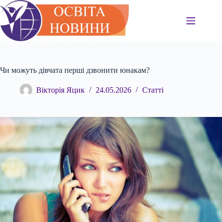
Перейти
до
вмісту
Чи можуть дівчата перші дзвонити юнакам?
Вікторія Яцик
24.05.2026
Статті