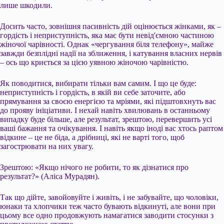
лише шкодили.
Досить часто, зовнішня пасивність дій оцінюється жінками, як –
гордість і неприступність, яка має бути невід'ємною частиною
жіночої чарівності. Однак «чергування біля телефону», майже
завжди безплідні надії на зближення, і катування власних нервів
– ось що криється за цією уявною жіночою чарівністю.
Як поводитися, вибирати тільки вам самим. І що це буде:
неприступність і гордість, в якій ви себе заточите, або
прямування за своєю енергією та мріями, які підштовхнуть вас
до прояву ініціативи. І нехай навіть хвилювань в останньому
випадку буде більше, але результат, зрештою, перевершить усі
ваші бажання та очікування. І навіть якщо іноді вас хтось раптом
відкине – це не біда, а дрібниці, які не варті того, щоб
загострювати на них увагу.
Зрештою: «Якщо нічого не робити, то як дізнатися про
результат?» (Аліса Мурадян).
Так що дійте, завойовуйте і живіть, і не забувайте, що чоловіки,
юнаки та хлопчики теж часто бувають відкинуті, але вони при
цьому все одно продовжують намагатися заводити стосунки з