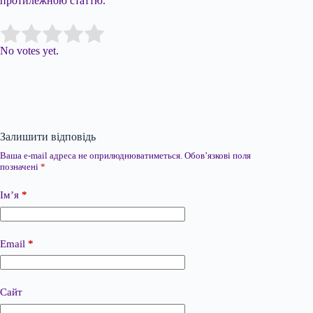
протилежною статтю.
Submit Rating
Rate this item:
No votes yet.
Залишити відповідь
Ваша e-mail адреса не оприлюднюватиметься.
Обов’язкові поля
позначені
*
Ім’я
*
Email
*
Сайт