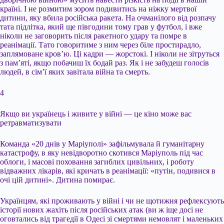
країні. І не розмитим зором подивитись на ніжку мертвої
дитини, яку вбила російська ракета. На очманілого від розпачу
тата підлітка, який ще півгодини тому грав у футбол, і вже
ніколи не заговорить після ракетного удару та помре в
реанімації. Тато говоритиме з ним через біле простирадло,
заплямоване кров’ю. Ці кадри — жорстокі. І ніколи не зітруться
з пам’яті, якщо побачиш їх бодай раз. Як і не забудеш голосів
людей, в сім’ї яких завітала війна та смерть.
4
Якщо ви українець і живите у війні — це кіно може вас
ретравматизувати
Команда «20 днів у Маріуполі» зафільмувала й гуманітарну
катастрофу, в яку невідворотно скотився Маріуполь під час
облоги, і масові поховання загиблих цивільних, і роботу
відважних лікарів, які кричать в реанімації: «путін, подивися в
очі цій дитині». Дитина помирає.
Українцям, які проживають у війні і чи не щотижня рефлексують
історії нових жахіть після російських атак (ви ж іще досі не
оговтались від трагедії в Одесі зі смертями немовлят і маленьких