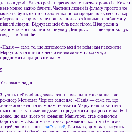
давно відомі і багато разів переглянуті у тисячах роликів. Кожен
невимовно важко бачити. Частини людей із фільму просто вже
може не бути, як і того хлопчика новонародженого, якого лікар
обережно загорнув у пелюшку і поклав з іншими загиблими у
підвалі лікарні. Відчуваю цей біль всім тілом. Ціла родина
знайомих моєї родини загинула у Дніпрі….» — ще один відгук
глядача в Youtube.
«Надія — саме те, що допомогло мені та всім нам пережити
Маріуполь та вийти з нього не зламаними людьми, а
продовжити працювати далі».
5
У фільмі є надія
Звучить неймовірно, зважаючи на вже написане вище, але
режисер Мстислав Чернов запевняє: «Надія — саме те, що
допомогло мені та всім нам пережити Маріуполь та вийти з
нього не зламаними людьми, а продовжити працювати далі». І
додає, що для нього та команди Маріуполь став символом
боротьби: «…Коли ми бачимо страждання, коли ми бачимо
людей, які втрачають
своїх дітей
, близьких, домівки, рятують
свої життя від бомбардування, все одно завжди є хтось поряд,