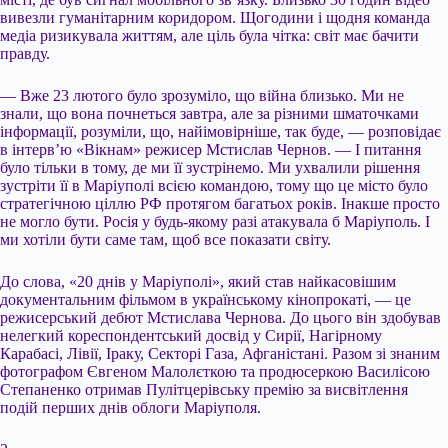
вивезли гуманітарним коридором. Щогодини і щодня команда
медіа ризикувала життям, але ціль була чітка: світ має бачити
правду.
— Вже 23 лютого було зрозуміло, що війна близько. Ми не
знали, що вона почнеться завтра, але за різними шматочками
інформації, розуміли, що, найімовірніше, так буде, — розповідає
в інтерв’ю «Вікнам» режисер Мстислав Чернов. — І питання
було тільки в тому, де ми її зустрінемо. Ми ухвалили рішення
зустріти її в Маріуполі всією командою, тому що це місто було
стратегічною ціллю РФ протягом багатьох років. Інакше просто
не могло бути. Росія у будь-якому разі атакувала б Маріуполь. І
ми хотіли бути саме там, щоб все показати світу.
До слова, «20 днів у Маріуполі», який став найкасовішим
документальним фільмом в українському кінопрокаті, — це
режисерський дебют Мстислава Чернова. До цього він здобував
нелегкий кореспондентський досвід у Сирії, Нагірному
Карабасі, Лівії, Іраку, Секторі Газа, Афганістані. Разом зі знаним
фотографом Євгеном Малолєткою та продюсеркою Василісою
Степаненко отримав Пулітцерівську премію за висвітлення
подій перших днів облоги Маріуполя.