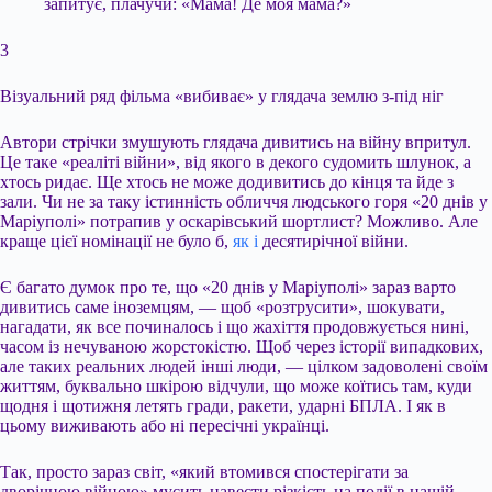
запитує, плачучи: «Мама! Де моя мама?»
3
Візуальний ряд фільма «вибиває» у глядача землю з-під ніг
Автори стрічки змушують глядача дивитись на війну впритул.
Це таке «реаліті війни», від якого в декого судомить шлунок, а
хтось ридає. Ще хтось не може додивитись до кінця та йде з
зали. Чи не за таку істинність обличчя людського горя «20 днів у
Маріуполі» потрапив у оскарівський шортлист? Можливо. Але
краще цієї номінації не було б,
як і
десятирічної війни.
Є багато думок про те, що «20 днів у Маріуполі» зараз варто
дивитись саме іноземцям, — щоб «розтрусити», шокувати,
нагадати, як все починалось і що жахіття продовжується нині,
часом із нечуваною жорстокістю. Щоб через історії випадкових,
але таких реальних людей інші люди, — цілком задоволені своїм
життям, буквально шкірою відчули, що може коїтись там, куди
щодня і щотижня летять гради, ракети, ударні БПЛА. І як в
цьому виживають або ні пересічні українці.
Так, просто зараз світ, «який втомився спостерігати за
дворічною війною» мусить навести різкість на події в нашій