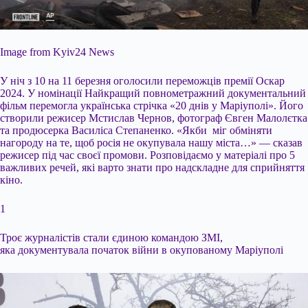
Image from Kyiv24 News
У ніч з 10 на 11 березня оголосили переможців премії Оскар
2024. У номінації Найкращий повнометражний документальний
фільм перемогла українська стрічка «20 днів у Маріуполі». Його
створили режисер Мстислав Чернов, фотограф Євген Малолєтка
та продюсерка Василіса Степаненко. «Якби міг обміняти
нагороду на те, щоб росія не окупувала нашу міста…» — сказав
режисер під час своєї промови. Розповідаємо у матеріалі про 5
важливих речей, які варто знати про надскладне для
сприйняття
кіно.
1
Троє журналістів стали єдиною командою ЗМІ,
яка документувала початок війни в окупованому Маріуполі