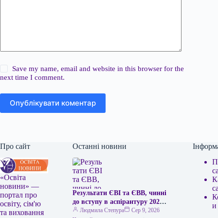
Save my name, email and website in this browser for the
next time I comment.
Опублікувати коментар
Про сайт
Останні новини
Інформ
П
с
«Освіта
К
новини» —
с
Результати ЄВІ та ЄВВ, чинні
портал про
К
до вступу в аспірантуру 2026
освіту, сім'ю
и
року
Людмила Степура
Сер 9, 2026
та виховання