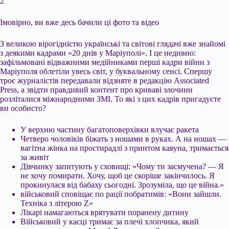
2
Імовірно, ви вже десь бачили ці фото та відео
З великою вірогідністю українські та світові глядачі вже знайомі
з деякими кадрами «20 днів у Маріуполі». І це недивно:
зафільмовані відважними медійниками перші кадри війни з
Маріуполя облетіли увесь світ, у буквальному сенсі. Спершу
троє журналістів передавали відзняте в редакцію Associated
Press, а звідти правдивий контент про криваві злочини
розліталися міжнародними ЗМІ. То які з цих кадрів пригадуєте
ви особисто?
У верхню частину багатоповерхівки влучає ракета
Четверо чоловіків біжать з ношами в руках. А на ношах —
вагітна жінка на простирадлі з принтом кавуна, тримається
за живіт
Дівчинку запитують у сховищі: «Чому ти засмучена? — Я
не хочу помирати. Хочу, щоб це скоріше закінчилось. Я
прокинулася від бабаху сьогодні. Зрозуміла, що це війна.»
військовий сповіщає по рації побратимів: «Вони зайшли.
Техніка з літерою Z»
Лікарі намагаються врятувати поранену дитину
Військовий у касці тримає за плечі хлопчика, який