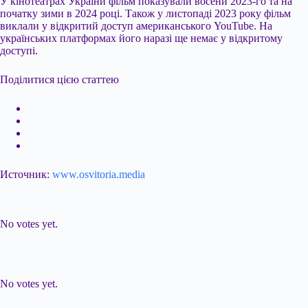
У кінотеатрах України фільм показували восени 2023-го та на
початку зими в 2024 році. Також у листопаді 2023 року фільм
виклали у відкритий доступ американського YouTube. На
українських платформах його наразі ще немає у відкритому
доступі.
Поділитися цією статтею
Источник:
www.osvitoria.media
Submit Rating
Rate this item:
No votes yet.
Submit Rating
Rate this item:
No votes yet.