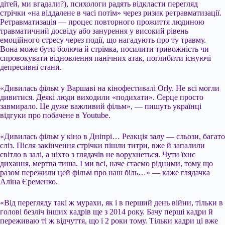
дітей, ми вгадали?), психологи радять відкласти перегляд
стрічки «на віддалене в часі потім» через ризик ретравматизації.
Ретравматизація — процес повторного прожиття людиною
травматичний досвіду або занурення у високий рівень
емоційного стресу через події, що нагадують про ту травму.
Вона може бути болюча й стрімка, посилити тривожність чи
спровокувати відновлення панічних атак, поглибити існуючі
депресивні стани.
«Дивилась фільм у Варшаві на кінофестивалі Orły. Не всі могли
дивитися. Деякі люди виходили «подихати». Серце просто
завмирало. Це дуже важливий фільм», — пишуть українці
відгуки про побачене в Youtube.
«Дивилась фільм у кіно в Дніпрі… Реакція залу — сльози, багато
сліз. Після закінчення стрічки пішли титри, вже й запалили
світло в залі, а ніхто з глядачів не ворухнеться. Чути їхнє
дихання, мертва тиша. І ми всі, наче стаємо рідними, тому що
разом пережили цей фільм про наш біль…» — каже глядачка
Аліна Єременко.
«Від перегляду такі ж мурахи, як і в перший день війни, тільки в
голові безліч інших кадрів ще з 2014 року. Бачу перші кадри й
переживаю ті ж відчуття, що і 2 роки тому. Тільки кадри ці вже