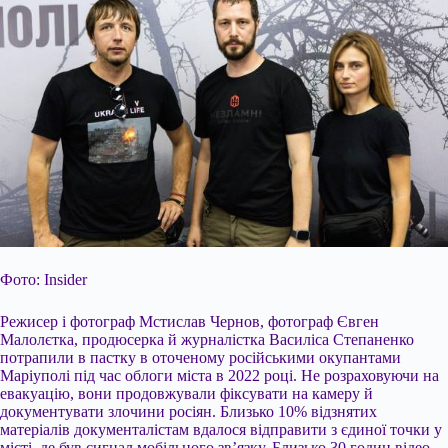
Фото: Insider
Режисер і фотограф Мстислав Чернов, фотограф Євген
Малолєтка, продюсерка й журналістка Василіса Степаненко
потрапили в пастку в оточеному російськими окупантами
Маріуполі під час облоги міста в 2022 році. Не розраховуючи на
евакуацію, вони продовжували фіксувати на камеру й
документувати злочини росіян. Близько 10% відзнятих
матеріалів документалістам вдалося відправити з єдиної точки у
місті, де був сигнал мобільного зв’язку. Близько 30 годин відео