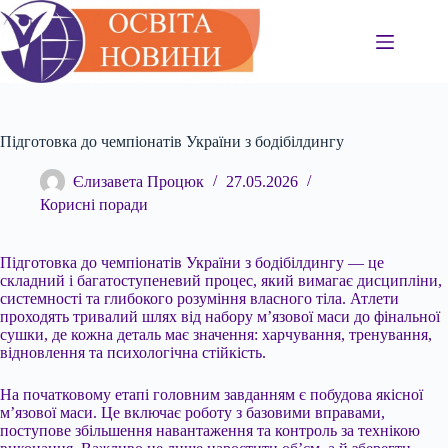
Перейти
до
вмісту
Підготовка до чемпіонатів України з бодібілдингу
Єлизавета Процюк
27.05.2026
Корисні поради
Підготовка до чемпіонатів України з бодібілдингу — це
складний і багатоступеневий процес, який вимагає дисципліни,
системності та глибокого розуміння власного тіла. Атлети
проходять тривалий шлях від набору м’язової маси до фінальної
сушки, де кожна деталь має значення: харчування, тренування,
відновлення та психологічна стійкість.
На початковому етапі головним завданням є побудова якісної
м’язової маси. Це включає роботу з базовими вправами,
поступове збільшення навантаження та контроль за технікою