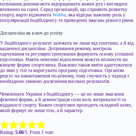
позування допомагають відпрацювати кожен рух і виглядати
впевнено на сцені. Серед організацій, що сприяють розвитку
спорту, варто відзначити
Wabba
, яка відіграє важливу роль у
популяризації бодібілдингу та проведенні змагань різного рівня.
Дисципліна як ключ до успіху
У бодібілдингу результат залежить не лише від генетики, а й від
щоденної дисципліни. Дотримання режиму, контроль
харчування та регулярні тренування формують основу успішної
підготовки. Навіть невеликі відхилення можуть вплинути на
кінцеву форму спортсмена. Важливо також вміти адаптуватися
до змін у тілі та коригувати програму підготовки. Організм
реагує на навантаження по-різному, тому гнучкість у підході є
необхідною умовою досягнення високих результатів.
Чемпіонати України з бодібілдингу — це не лише змагання
фізичної форми, а й демонстрація сили волі, витривалості та
відданості спорту. Кожен спортсмен проходить складний шлях,
який формує не лише тіло, а й характер.
Submit Rating
Rate this item:
Rating:
5.00
/5. From 1 vote.