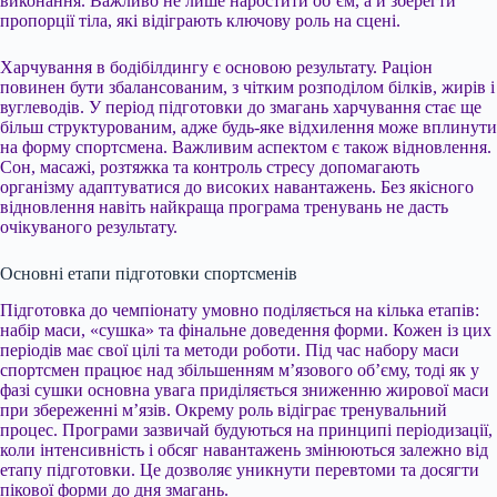
виконання. Важливо не лише наростити об’єм, а й зберегти
пропорції тіла, які відіграють ключову роль на сцені.
Харчування в бодібілдингу є основою результату. Раціон
повинен бути збалансованим, з чітким розподілом білків, жирів і
вуглеводів. У період підготовки до змагань харчування стає ще
більш структурованим, адже будь-яке відхилення може вплинути
на форму спортсмена. Важливим аспектом є також відновлення.
Сон, масажі, розтяжка та контроль стресу допомагають
організму адаптуватися до високих навантажень. Без якісного
відновлення навіть найкраща програма тренувань не дасть
очікуваного результату.
Основні етапи підготовки спортсменів
Підготовка до чемпіонату умовно поділяється на кілька етапів:
набір маси, «сушка» та фінальне доведення форми. Кожен із цих
періодів має свої цілі та методи роботи. Під час набору маси
спортсмен працює над збільшенням м’язового об’єму, тоді як у
фазі сушки основна увага приділяється зниженню жирової маси
при збереженні м’язів. Окрему роль відіграє тренувальний
процес. Програми зазвичай будуються на принципі періодизації,
коли інтенсивність і обсяг навантажень змінюються залежно від
етапу підготовки. Це дозволяє уникнути перевтоми та досягти
пікової форми до дня змагань.