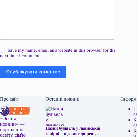
Save my name, email and website in this browser for the
next time I comment.
Опублікувати коментар
Про сайт
Останні новини
Інформ
П
с
«Освіта
К
новини» —
с
Назви будівель у львівській
портал про
К
говірці – що таке двірець,
освіту, сім'ю
и