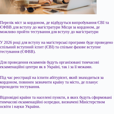
Перелік міст за кордоном, де відбудуться випробування ЄВІ та
ЄФВВ для вступу до магістратури Місця за кордоном, де
можливо пройти тестування для вступу до магістратури
У 2026 році для вступу на магістерські програми буде проведено
спільний вступний іспит (ЄВІ) та спільне фахове вступне
тестування (ЄФВВ).
Для проведення екзаменів будуть організовані тимчасові
екзаменаційні центри як в Україні, так і за її межами.
Під час реєстрації на іспити абітурієнт, який знаходиться за
кордоном, повинен
зазначити країну та місто, де планує
проходити тестування.
Відповідні країни та населені пункти, в яких будуть сформовані
тимчасові екзаменаційні осередки, визначені Міністерством
освіти і науки України.