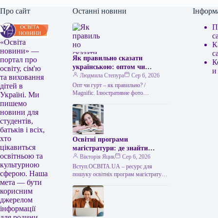
Про сайт
Останні новини
Інформ
П
с
«Освіта
К
новини» —
с
Як правильно сказати
портал про
К
українською: оптом чи
освіту, сім'ю
и
гуртом
Людмила Степура
Сер 6, 2026
та виховання
Опт чи гурт – як правильно? /
дітей в
Мagnific. Ілюстративне фото
Україні. Ми
Українська мова приваблює тим, що
пишемо
часто пропонує два рівнозначні слова,
новини для
…
студентів,
батьків і всіх,
хто
Освітні програми
цікавиться
магістратури: де знайти
освітньою та
відомості
Вікторія Яцик
Сер 6, 2026
культурною
Вступ.ОСВІТА.UA – ресурс для
сферою. Наша
пошуку освітніх програм магістратури
мета — бути
Напрями магістратури: де отримати
відомості Для вибору напряму
корисним
підготовки вступники до
джерелом
магістратури…
інформації
для родини.