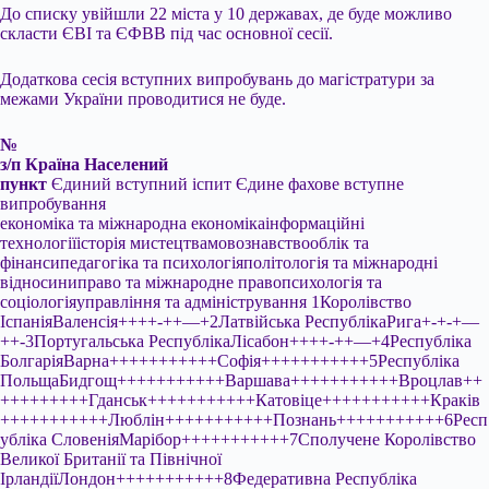
До списку увійшли 22 міста у 10 державах, де буде можливо
скласти ЄВІ та ЄФВВ під час основної сесії.
Додаткова сесія вступних випробувань до магістратури за
межами України проводитися не буде.
№
з/п
Країна
Населений
пункт
Єдиний вступний іспит Єдине фахове вступне
випробування
економіка та міжнародна економікаінформаційні
технологіїісторія мистецтвамовознавствооблік та
фінансипедагогіка та психологіяполітологія та міжнародні
відносиниправо та міжнародне правопсихологія та
соціологіяуправління та адміністрування 1Королівство
ІспаніяВаленсія++++-++—+2Латвійська РеспублікаРига+-+-+—
++-3Португальська РеспублікаЛісабон++++-++—+4Республіка
БолгаріяВарна+++++++++++Софія+++++++++++5Республіка
ПольщаБидгощ+++++++++++Варшава+++++++++++Вроцлав++
+++++++++Гданськ+++++++++++Катовіце+++++++++++Краків
+++++++++++Люблін+++++++++++Познань+++++++++++6Респ
убліка СловеніяМарібор+++++++++++7Сполучене Королівство
Великої Британії та Північної
ІрландіїЛондон+++++++++++8Федеративна Республіка