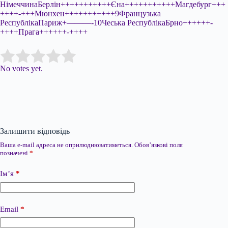
НімеччинаБерлін+++++++++++Єна+++++++++++Магдебург+++
++++-+++Мюнхен+++++++++++9Французька
РеспублікаПариж+———-10Чеська РеспублікаБрно++++++-
++++Прага++++++-++++
Submit Rating
Rate this item:
No votes yet.
Залишити відповідь
Ваша e-mail адреса не оприлюднюватиметься.
Обов’язкові поля
позначені
*
Ім’я
*
Email
*