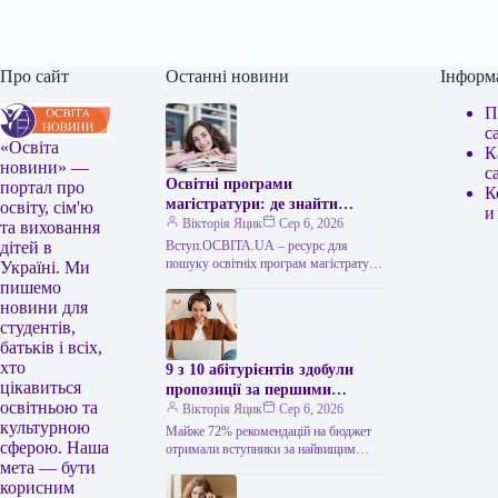
Про сайт
Останні новини
Інформ
П
с
«Освіта
К
новини» —
с
Освітні програми
портал про
К
магістратури: де знайти
освіту, сім'ю
и
відомості
Вікторія Яцик
Сер 6, 2026
та виховання
Вступ.ОСВІТА.UA – ресурс для
дітей в
пошуку освітніх програм магістратури
Україні. Ми
Напрями магістратури: де отримати
пишемо
відомості Для вибору напряму
новини для
підготовки вступники до
студентів,
магістратури…
батьків і всіх,
хто
9 з 10 абітурієнтів здобули
цікавиться
пропозиції за першими
освітньою та
трьома побажаннями
Вікторія Яцик
Сер 6, 2026
культурною
Майже 72% рекомендацій на бюджет
сферою. Наша
отримали вступники за найвищим
мета — бути
пріоритетом Дев’ять із десяти
абітурієнтів здобули рекомендації за 1–
корисним