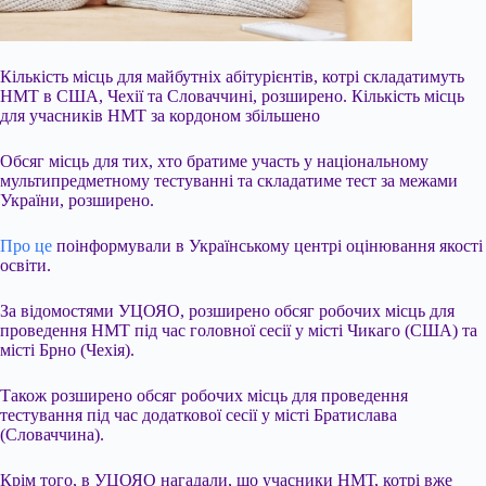
Кількість місць для майбутніх абітурієнтів, котрі складатимуть
НМТ в США, Чехії та Словаччині, розширено. Кількість місць
для учасників НМТ за кордоном збільшено
Обсяг місць для тих, хто братиме участь у національному
мультипредметному тестуванні та складатиме тест за межами
України, розширено.
Про це
поінформували в Українському центрі оцінювання якості
освіти.
За відомостями УЦОЯО, розширено обсяг робочих місць для
проведення НМТ під час головної сесії у місті Чикаго (США) та
місті Брно
(Чехія).
Також розширено обсяг робочих місць для проведення
тестування під час додаткової сесії у місті Братислава
(Словаччина).
Крім того, в УЦОЯО нагадали, що учасники НМТ, котрі вже