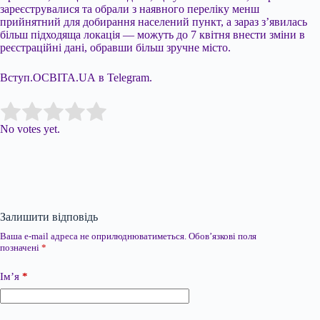
зареєструвалися та обрали з наявного переліку менш
прийнятний для добирання населений пункт, а зараз з’явилась
більш підходяща локація — можуть до 7 квітня внести зміни в
реєстраційні дані, обравши більш зручне місто.
Вступ.ОСВІТА.UA в Telegram.
Submit Rating
Rate this item:
No votes yet.
Залишити відповідь
Ваша e-mail адреса не оприлюднюватиметься.
Обов’язкові поля
позначені
*
Ім’я
*