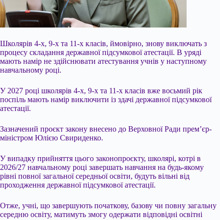
Школярів 4-х, 9-х та 11-х класів, ймовірно, знову виключать з
процесу складання державної підсумкової атестації. В уряді
мають намір не здійснювати атестування учнів у наступному
навчальному році.
У 2027 році школярів 4-х, 9-х та 11-х класів вже восьмий рік
поспіль мають намір виключити із здачі державної підсумкової
атестації.
Зазначений проєкт закону внесено до Верховної Ради прем’єр-
міністром Юлією Свириденко.
У випадку прийняття цього законопроєкту, школярі, котрі в
2026/27 навчальному році
завершать навчання на будь-якому
рівні повної загальної середньої освіти, будуть вільні від
проходження державної підсумкової атестації.
Отже, учні, що завершують початкову, базову чи повну загальну
середню освіту, матимуть змогу одержати відповідні освітні