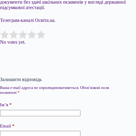
документи без здачі шкільних екзаменів у вигляді державної
підсумкової атестації.
Телеграм-каналі Освіта.ua.
Submit Rating
Rate this item:
No votes yet.
Залишити відповідь
Ваша e-mail адреса не оприлюднюватиметься.
Обов’язкові поля
позначені
*
Ім’я
*
Email
*