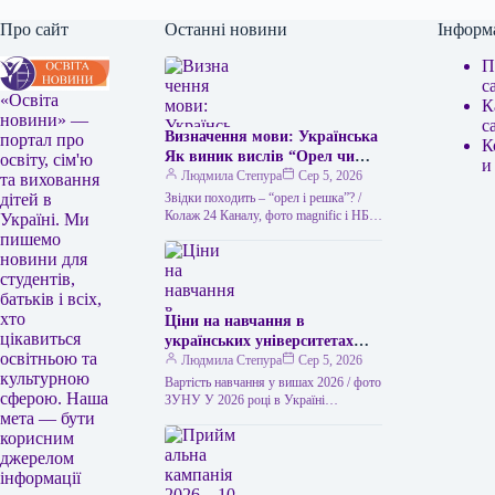
Про сайт
Останні новини
Інформ
П
с
«Освіта
К
новини» —
с
Визначення мови: Українська
портал про
К
Як виник вислів “Орел чи
освіту, сім'ю
и
решка” та чим його можна
Людмила Степура
Сер 5, 2026
та виховання
замінити в українській мові
Звідки походить – “орел і решка”? /
дітей в
“Орел чи решка” – це
Колаж 24 Каналу, фото magnific і НБУ
Україні. Ми
Викинути монету – найлегший спосіб
популярний вислів, який
пишемо
ухвалити…
використовується для
новини для
позначення випадкового
студентів,
вибору або вирішення
батьків і всіх,
суперечки за допомогою
хто
Ціни на навчання в
підкидання монети. Його
цікавиться
українських університетах
походження пов’язане з
освітньою та
2026 року: скільки коштує
Людмила Степура
Сер 5, 2026
давньою традицією, коли на
культурною
навчатися у вишах Західної
Вартість навчання у вишах 2026 / фото
одній стороні монети
сферою. Наша
України
ЗУНУ У 2026 році в Україні
зображували орла, а на іншій
мета — бути
спостерігається суттєве підвищення
– герб міста чи інший символ,
вартості здобуття вищої освіти.…
корисним
який у народі часто називали
джерелом
“решкою”. Цей вислів став
інформації
символом невизначеності та