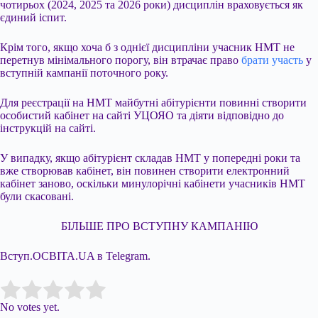
чотирьох (2024, 2025 та 2026 роки) дисциплін враховується як
єдиний іспит.
Крім того, якщо хоча б з однієї дисципліни учасник НМТ не
перетнув мінімального порогу, він втрачає право
брати участь
у
вступній кампанії поточного року.
Для реєстрації на НМТ майбутні абітурієнти повинні створити
особистий кабінет на сайті УЦОЯО та діяти відповідно до
інструкцій на сайті.
У випадку, якщо абітурієнт складав НМТ у попередні роки та
вже створював кабінет, він повинен створити електронний
кабінет заново, оскільки минулорічні кабінети учасників НМТ
були скасовані.
БІЛЬШЕ ПРО ВСТУПНУ КАМПАНІЮ
Вступ.ОСВІТА.UA в Telegram.
Submit Rating
Rate this item:
No votes yet.