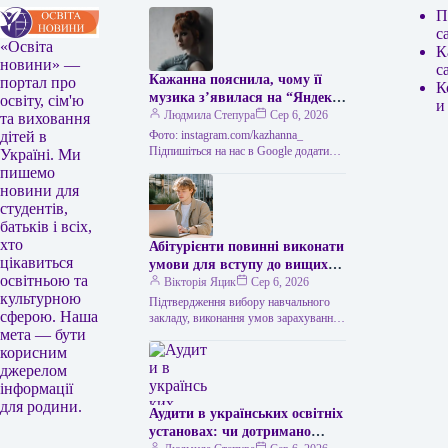
П
с
«Освіта
К
новини» —
с
Кажанна пояснила, чому її
портал про
К
музика з’явилася на “Яндекс
освіту, сім'ю
и
Музиці”.
Людмила Степура
Сер 6, 2026
та виховання
Фото: instagram.com/kazhanna_
дітей в
Підпишіться на нас в Google додати
Україні. Ми
зараз Росіяни неправомірно
пишемо
розмістили на сервісі “Яндекс Музика”
новини для
контрафактні копії композицій
студентів,
Кажанни.…
батьків і всіх,
хто
Абітурієнти повинні виконати
цікавиться
умови для вступу до вищих
освітньою та
навчальних закладів до 11
Вікторія Яцик
Сер 6, 2026
культурною
серпня.
Підтвердження вибору навчального
сферою. Наша
закладу, виконання умов зарахування
мета — бути
та укладення угоди є підставою для
зарахування Абітурієнти, які
корисним
претендують на вступ до…
джерелом
інформації
для родини.
Аудити в українських освітніх
установах: чи дотримано