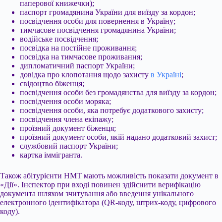
паперової книжечки);
паспорт громадянина України для виїзду за кордон;
посвідчення особи для повернення в Україну;
тимчасове посвідчення громадянина України;
водійське посвідчення;
посвідка на постійне проживання;
посвідка на тимчасове проживання;
дипломатичний паспорт України;
довідка про клопотання щодо захисту
в Україні
;
свідоцтво біженця;
посвідчення особи без громадянства для виїзду за кордон;
посвідчення особи моряка;
посвідчення особи, яка потребує додаткового захисту;
посвідчення члена екіпажу;
проїзний документ біженця;
проїзний документ особи, якій надано додатковий захист;
службовий паспорт України;
картка іммігранта.
Також абітурієнти НМТ мають можливість показати документ в
«Дії». Інспектор при вході повинен здійснити верифікацію
документа шляхом зчитування або введення унікального
електронного ідентифікатора (QR-коду, штрих-коду, цифрового
коду).