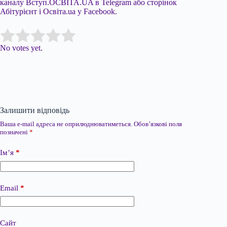
каналу Вступ.ОСВІТА.UA в Telegram або сторінок
Абітурієнт і Освіта.ua у Facebook.
Submit Rating
Rate this item:
No votes yet.
Залишити відповідь
Ваша e-mail адреса не оприлюднюватиметься.
Обов’язкові поля
позначені
*
Ім’я
*
Email
*
Сайт