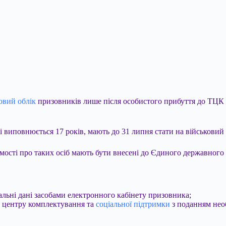
овий облік
призовників лише після особистого прибуття до ТЦК У
ці виповнюється 17 років, мають до 31 липня стати на військовий
омості про таких осіб мають бути внесені до Єдиного державного
альні дані засобами електронного кабінету призовника;
о центру комплектування та
соціальної підтримки
з поданням необ