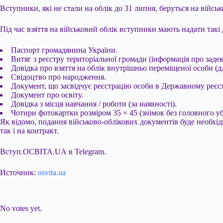
Вступники, які не стали на облік до 31 липня, беруться на війс
Під час взяття на військовий облік вступники мають надати такі
Паспорт громадянина України.
Витяг з реєстру територіальної громади (інформація про заде
Довідка про взяття на облік внутрішньо переміщеної особи (д
Свідоцтво про народження.
Документ, що засвідчує реєстрацію особи в Державному реєстр
Документ про освіту.
Довідка з місця навчання / роботи (за наявності).
Чотири фотокартки розміром 35 × 45 (знімок без головного уб
Як відомо, подання військово-облікових документів буде необхід
так і на контракт.
Вступ.ОСВІТА.UA в Telegram.
Источник:
osvita.ua
Submit Rating
Rate this item:
No votes yet.