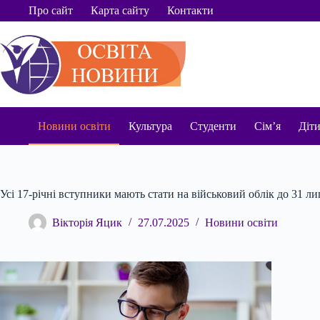
Перейти
Про сайт
Карта сайту
Контакти
до
вмісту
Новини освіти
Культура
Студенти
Сім’я
Діт
Усі 17-річні вступники мають стати на військовий облік до 31 л
Вікторія Яцик
27.07.2025
Новини освіти