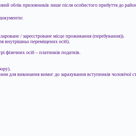
ьковий облік призовників лише після особистого прибуття до рай
 документи:
клароване / зареєстроване місце проживання (перебування)).
ля внутрішньо переміщених осіб).
і фізичних осіб – платників податків.
ору).
ним для виконання вимог до зарахування вступників чоловічої ст