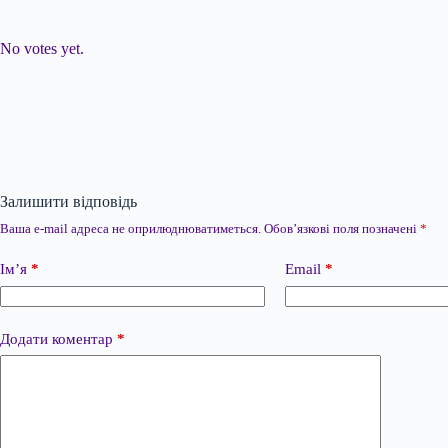
Submit Rating
Rate this item:
No votes yet.
Залишити відповідь
Ваша e-mail адреса не оприлюднюватиметься.
Обов’язкові поля позначені
*
Ім’я
*
Email
*
Додати коментар
*