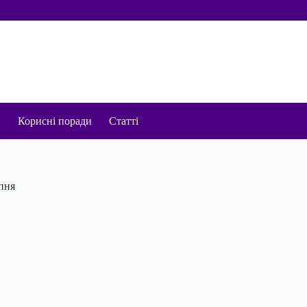
и
Корисні поради
Статті
ипня