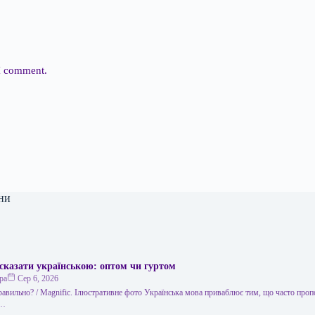
 I comment.
ни
сказати українською: оптом чи гуртом
ра
Сер 6, 2026
правильно? / Мagnific. Ілюстративне фото Українська мова приваблює тим, що часто проп
,…