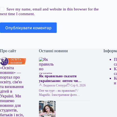
Save my name, email and website in this browser for the
next time I comment.
Опублікувати коментар
Про сайт
Останні новини
Інформ
П
с
«Освіта
К
новини» —
с
Як правильно сказати
портал про
К
українською: оптом чи
освіту, сім'ю
и
гуртом
Людмила Степура
Сер 6, 2026
та виховання
Опт чи гурт – як правильно? /
дітей в
Мagnific. Ілюстративне фото
Україні. Ми
Українська мова приваблює тим, що
пишемо
часто пропонує два рівнозначні слова,
новини для
…
студентів,
батьків і всіх,