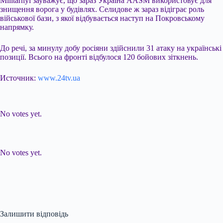
Militarnyi зауважує, що зараз Україна AASM використовує для
знищення ворога у будівлях. Селидове ж зараз відіграє роль
військової бази, з якої відбувається наступ на Покровському
напрямку.
До речі, за минулу добу росіяни здійснили 31 атаку на українські
позиції. Всього на фронті відбулося 120 бойових зіткнень.
Источник:
www.24tv.ua
Submit Rating
Rate this item:
No votes yet.
Submit Rating
Rate this item:
No votes yet.
Залишити відповідь