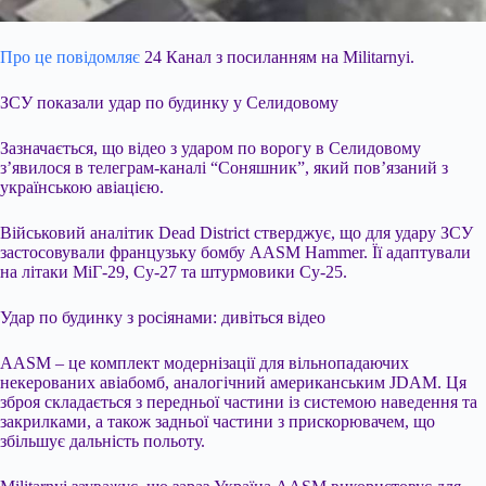
Про це повідомляє
24 Канал з посиланням на Militarnyi.
ЗСУ показали удар по будинку у Селидовому
Зазначається, що відео з ударом по ворогу в Селидовому
з’явилося в телеграм-каналі “Соняшник”, який пов’язаний з
українською авіацією.
Військовий аналітик Dead District стверджує, що для удару ЗСУ
застосовували французьку бомбу AASM Hammer. Її адаптували
на літаки МіГ-29, Су-27 та штурмовики
Су-25.
Удар по будинку з росіянами: дивіться відео
AASM – це комплект модернізації для вільнопадаючих
некерованих авіабомб, аналогічний американським JDAM. Ця
зброя складається з передньої частини із системою наведення та
закрилками, а також задньої частини з прискорювачем, що
збільшує дальність польоту.