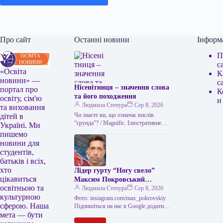
Про сайт
Останні новини
Інформ
П
с
«Освіта
К
новини» —
с
Нісенітниця – значення слова
портал про
К
та його походження
освіту, сім'ю
и
Людмила Степура
Сер 8, 2026
та виховання
Чи знаєте ви, що означає вислів
дітей в
“єрунда”? / Magnific. Ілюстративне
Україні. Ми
фото Часом історія виникнення слова
пишемо
виявляється цікавішою за його
новини для
пряме…
студентів,
батьків і всіх,
хто
Лідер гурту “Ногу свело”
цікавиться
Максим Покровський
освітньою та
розповів про причини свого
Людмила Степура
Сер 8, 2026
культурною
візиту до України.
Фото: instagram.com/max_pokrovskiy
сферою. Наша
Підпишіться на нас в Google додати
мета — бути
зараз Після прибуття до Києва соліста
російського колективу «Ногу свело!»