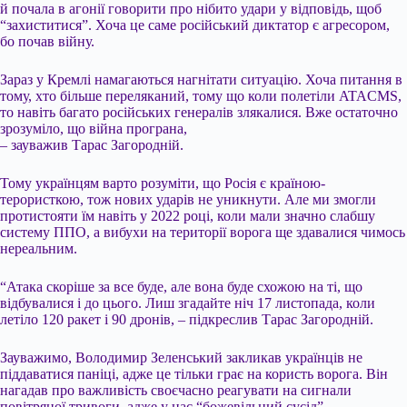
й почала в агонії говорити про нібито удари у відповідь, щоб
“захиститися”. Хоча це саме російський диктатор є агресором,
бо почав війну.
Зараз у Кремлі намагаються нагнітати ситуацію. Хоча питання в
тому, хто більше переляканий, тому що коли полетіли ATACMS,
то навіть багато російських генералів злякалися. Вже остаточно
зрозуміло, що війна програна,
– зауважив Тарас Загородній.
Тому українцям варто розуміти, що Росія є країною-
терористкою, тож нових ударів не уникнути. Але ми змогли
протистояти їм навіть у 2022 році, коли мали значно слабшу
систему ППО, а вибухи на території ворога ще здавалися чимось
нереальним.
“Атака скоріше за все буде, але вона буде схожою на ті, що
відбувалися і до цього. Лиш згадайте ніч 17 листопада, коли
летіло 120 ракет і 90 дронів, – підкреслив Тарас Загородній.
Зауважимо, Володимир Зеленський закликав українців не
піддаватися паніці, адже це тільки грає на користь ворога. Він
нагадав про важливість своєчасно реагувати на сигнали
повітряної тривоги, адже у нас “божевільний сусід”.