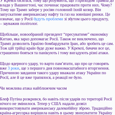
У Кремлі бісяться, тому що розуміють, що з приходом Трампа до
влади у Вашингтоні, час починає працювати проти них. Чому?
Тому що Трамп забере у росіян головний їхній козир. Він
запускатиме американську нафту та газ на зовнішні ринки. Це
означає, що у Росії
будуть проблеми
зі збутом цього продукту,
– зауважив політолог.
Щобільше, новообраний президент “пресуватиме” економіку
Китаю, яка зараз допомагає Росії. Також не виключено, що
Трамп дозволить Ізраїлю бомбардувати Іран, або зробить це сам.
Тож цій трійці країн буде дуже важко. У Кремлі, бачачи все це,
страшенно бояться та панікують і тому вигадують різні атаки.
Щодо ядерного удару, то варто пам’ятати, що про це говорять
вже
3 роки
, ще з першого дня повномасштабного вторгнення.
Причиною завдання такого удару вважали атаку України по
Росії, але й це вже трапялося, а реакції не було.
Чи можлива атака найближчим часом
Блеф Путіна розкрився, бо навіть після ударів по території Росії
нічого не змінилося. Тепер у США надали дозвіл
використовувати американську далекобійну зброю. Традиційно
країна-агресорка вирішила навіть в цьому звинуватити Україну