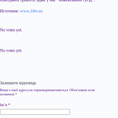
Источник:
www.24tv.ua
Submit Rating
Rate this item:
No votes yet.
Submit Rating
Rate this item:
No votes yet.
Залишити відповідь
Ваша e-mail адреса не оприлюднюватиметься.
Обов’язкові поля
позначені
*
Ім’я
*