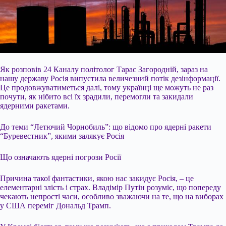
Як розповів 24 Каналу політолог Тарас Загородній, зараз на
нашу державу Росія випустила величезний потік дезінформації.
Це продовжуватиметься далі, тому українці ще можуть не раз
почути, як нібито всі їх зрадили, перемогли та закидали
ядерними ракетами.
До теми “Летючий Чорнобиль”: що відомо про ядерні ракети
“Буревестник”, якими залякує Росія
Що означають ядерні погрози Росії
Причина такої фантастики, якою нас закидує Росія, – це
елементарні злість і страх. Владімір Путін розуміє, що попереду
чекають непрості часи, особливо зважаючи на те, що на виборах
у США переміг Дональд Трамп.