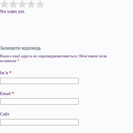
Submit Rating
Rate this item:
No votes yet.
Залишити відповідь
Ваша e-mail адреса не оприлюднюватиметься.
Обов’язкові поля
позначені
*
Ім’я
*
Email
*
Сайт