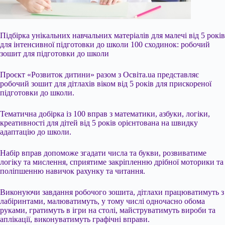
Підбірка унікальних навчальних матеріалів для малечі від 5 років
для інтенсивної підготовки до школи 100 сходинок: робочий
зошит для підготовки до школи
Проєкт «Розвиток дитини» разом з Освіта.ua представляє
робочий зошит для дітлахів віком від 5 років для прискореної
підготовки до школи.
Тематична добірка із 100 вправ з математики, азбуки, логіки,
креативності для дітей від 5 років орієнтована на швидку
адаптацію до школи.
Набір вправ допоможе згадати числа та букви, розвиватиме
логіку та
мислення, сприятиме закріпленню дрібної моторики та
поліпшенню навичок рахунку та читання.
Виконуючи завдання робочого зошита, дітлахи працюватимуть з
лабіринтами, малюватимуть, у тому числі одночасно обома
руками, гратимуть в ігри на столі, майструватимуть вироби та
аплікації, виконуватимуть графічні вправи.