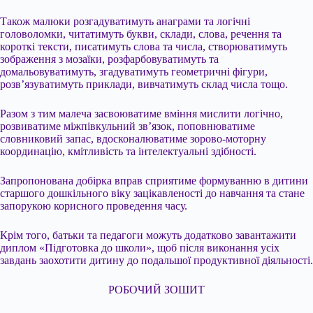
Також малюки розгадуватимуть анаграми та логічні
головоломки, читатимуть букви, склади, слова, речення та
короткі тексти, писатимуть слова та числа, створюватимуть
зображення з мозаїки, розфарбовуватимуть та
домальовуватимуть, згадуватимуть геометричні фігури,
розв’язуватимуть приклади, вивчатимуть склад числа тощо.
Разом з тим малеча засвоюватиме вміння мислити логічно,
розвиватиме міжпівкульний зв’язок, поповнюватиме
словниковий запас, вдосконалюватиме зорово-моторну
координацію, кмітливість та інтелектуальні здібності.
Запропонована добірка вправ сприятиме формуванню в дитини
старшого дошкільного віку зацікавленості до навчання та стане
запорукою корисного проведення часу.
Крім того, батьки та педагоги можуть додатково завантажити
диплом «Підготовка до школи», щоб після виконання усіх
завдань заохотити дитину до подальшої продуктивної діяльності.
РОБОЧИЙ ЗОШИТ