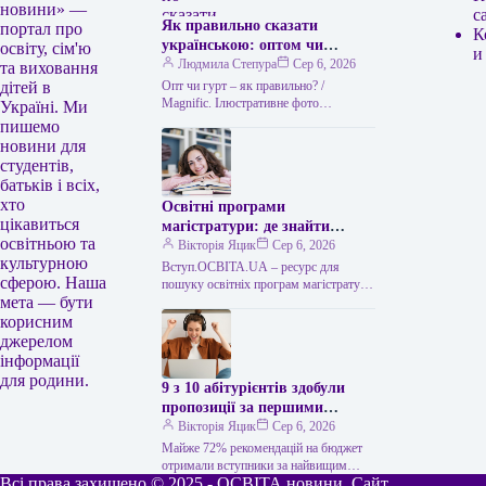
новини» —
с
Як правильно сказати
портал про
К
українською: оптом чи
освіту, сім'ю
и
гуртом
Людмила Степура
Сер 6, 2026
та виховання
Опт чи гурт – як правильно? /
дітей в
Мagnific. Ілюстративне фото
Україні. Ми
Українська мова приваблює тим, що
пишемо
часто пропонує два рівнозначні слова,
новини для
…
студентів,
батьків і всіх,
хто
Освітні програми
цікавиться
магістратури: де знайти
освітньою та
відомості
Вікторія Яцик
Сер 6, 2026
культурною
Вступ.ОСВІТА.UA – ресурс для
сферою. Наша
пошуку освітніх програм магістратури
мета — бути
Напрями магістратури: де отримати
відомості Для вибору напряму
корисним
підготовки вступники до
джерелом
магістратури…
інформації
для родини.
9 з 10 абітурієнтів здобули
пропозиції за першими
трьома побажаннями
Вікторія Яцик
Сер 6, 2026
Майже 72% рекомендацій на бюджет
отримали вступники за найвищим
Всі права захищено © 2025 - ОСВІТА новини. Сайт
пріоритетом Дев’ять із десяти