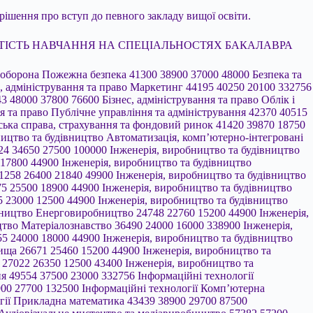
рішення про вступ до певного закладу вищої освіти.
 року. ВАРТІСТЬ НАВЧАННЯ НА СПЕЦІАЛЬНОСТЯХ БАКАЛАВРА
 Правоохоронна діяльність 37229 37850 21000 59900 Безпека та оборона Цивільна безпека 29936 27600 19000 47000 Бізнес, адміністрування та право Маркетинг 44195 40250 20100 332756 Бізнес, адміністрування та право Менеджмент 42969 40600 16500 332756 Бізнес, адміністрування та право Міжнародне право 50443 48000 37800 76600 Бізнес, адміністрування та право Облік і оподаткування 40819 40508 18750 89900 Бізнес, адміністрування та право Право 43246 41142 16000 147000 Бізнес, адміністрування та право Публічне управління та адміністрування 42370 40515 21950 76600 Бізнес, адміністрування та право Торгівля 42426 42200 26600 67600 Бізнес, адміністрування та право Фінанси, банківська справа, страхування та фондовий ринок 41420 39870 18750 332756 Інженерія, виробництво та будівництво Авіаційна та ракетно-космічна техніка 28188 22300 16000 85000 Інженерія, виробництво та будівництво Автоматизація, комп’ютерно-інтегровані технології та робототехніка 30202 28014 16000 147000 Інженерія, виробництво та будівництво Архітектура та містобудування 38824 34650 27500 100000 Інженерія, виробництво та будівництво Біомедична інженерія 29198 27500 18000 44900 Інженерія, виробництво та будівництво Біотехнології та біоінженерія 29735 28700 17800 44900 Інженерія, виробництво та будівництво Будівництво та цивільна інженерія 26671 25500 15300 44000 Інженерія, виробництво та будівництво Видавництво та поліграфія 31258 26400 21840 49900 Інженерія, виробництво та будівництво Геодезія та землеустрій 28099 27900 13000 49800 Інженерія, виробництво та будівництво Гірництво та нафтогазові технології 27375 25500 18900 44900 Інженерія, виробництво та будівництво Деревообробні та меблеві технології 24114 23460 20734 28800 Інженерія, виробництво та будівництво Електрична інженерія 24885 23000 12500 44900 Інженерія, виробництво та будівництво Електроніка, електронні комунікації, приладобудування та радіотехніка 29041 24900 16000 52300 Інженерія, виробництво та будівництво Енерговиробництво 24748 22760 15200 44900 Інженерія, виробництво та будівництво Інформаційно-вимірювальні технології 26838 24450 16000 44900 Інженерія, виробництво та будівництво Матеріалознавство 36490 24000 16000 338900 Інженерія, виробництво та будівництво Машинобудування 24656 23400 12500 87500 Інженерія, виробництво та будівництво Металургія 26655 24000 18000 44900 Інженерія, виробництво та будівництво Прикладна механіка 25701 23000 14000 44900 Інженерія, виробництво та будівництво Технології захисту навколишнього середовища 26671 25460 15200 44900 Інженерія, виробництво та будівництво Технології легкої промисловості 27343 29700 20000 34000 Інженерія, виробництво та будівництво Харчові технології 27022 26350 12500 43400 Інженерія, виробництво та будівництво Хімічні технології та інженерія 26224 24000 18000 44900 Інформаційні технології Інженерія програмного забезпечення 49554 37500 23000 332756 Інформаційні технології Інформаційні системи і технології 41581 36830 22100 105000 Інформаційні технології Кібербезпека та захист інформації 42679 37900 27700 132500 Інформаційні технології Комп’ютерна інженерія 40219 36750 15600 310000 Інформаційні технології Комп’ютерні науки 43478 37900 22000 147000 Інформаційні технології Прикладна математика 43439 38900 29700 87500 Інформаційні технології Системний аналіз та наука про дані 47212 33520 18000 332756 Культура, мистецтво та гуманітарні науки Аудіовізуальне мистецтво та медіавиробництво 57382 57200 26000 85500 Культура, мистецтво та гуманітарні науки Бібліотечна, інформаційна та архівна справа 29067 28400 18000 55000 Культура, мистецтво та гуманітарні науки Богослов’я 45628 24750 13500 147000 Культура, мистецтво та гуманітарні науки Декоративне мистецтво та ремесла 34880 33300 15400 48000 Культура, мистецтво та гуманітарні науки Дизайн 45477 39150 21500 85500 Культура, мистецтво та гуманітарні науки Історія та археологія 33095 28000 14500 147000 Культура, мистецтво та гуманітарні науки Культурологія та музеєзнавство 36174 32000 18000 147000 Культура, мистецтво та гуманітарні науки Музичне мистецтво 49169 54800 20800 63741 Культура, мистецтво та гуманітарні науки Образотворче мистецтво та реставрація 35204 33600 20100 64400 Культура, мистецтво та гуманітарні науки Перформативні мистецтва 42730 38611 14500 85500 Культура, мистецтво та гуманітарні науки Релігієзнавство 28995 25350 21480 43800 Культура, мистецтво та гуманітарні науки Філологія (за спеціалізаціями) 41059 37650 19300 147000 Культура, мистецтво та гуманітарні науки Філософія 33994 32000 20734 60000 Освіта Дошкільна освіта 26650 25800 14500 45900 Освіта Початкова освіта 28840 26100 14500 60000 Освіта Професійна освіта 26060 25500 14500 43320 Освіта Середня освіта 28117 27900 14500 95940 Освіта Спеціальна освіта 27886 27500 14500 45150 Освіта Фізична культура і спорт 28489 28200 14500 43200 Охорона здоров’я та соціальне забезпечення Громадське здоров’я 37834 37200 26000 49420 Охорона здоров’я та соціальне забезпечення Дитячі та молодіжні служби 30533 27600 26500 37500 Охорона здоров’я та соціальне забезпечення Медицина 52534 52600 34000 89400 Охорона здоров’я та соціальне забезпечення Медична психологія 44545 43300 28800 69500 Охорона здоров’я та соціальне забезпечення Медсестринство 35434 34000 20000 73000 Охорона здоров’я та соціальне забезпечення Педіатрія 47373 46150 30670 61600 Охорона здоров’я та соціальне забезпечення Соціальна робота та консультування 30367 28000 14500 147000 Охорона здоров’я та соціальне забезпечення Стоматологія 55142 55400 35000 80072 Охорона здоров’я та соціальне забезпечення Терапія та реабілітація 35917 36000 19400 60000 Охорона здоров’я та соціальне забезпечення Технології медичної діагностики та лікування 38270 36500 21460 61300 Охорона здоров’я та соціальне забезпечення Фармація 42551 42318 30000 58700 Природничі науки, математика та статистика Біологія та біохімія 30404 31000 14500 47000 Природничі науки, математика та статистика Екологія 27247 26450 12500 47000 Природничі науки, математика та статистика Математика 35269 35300 18000 87500 Природничі науки, математика та статистика Науки про Землю 33471 34010 19700 45400 Природничі науки, математика та статистика Прикладна фізика та наноматеріали 32191 32000 18000 44900 Природничі науки, математика та статистика Статистика 36119 35700 18000 66755 Природничі науки, математика та статистика Фізика та астрономія 34972 35300 18000 44900 Природничі науки, математика та статистика Хімія 30797 31050 18000 45000 Сільське, лісове, рибне господарство та ветеринарна медицина Агроінженерія 24634 23250 12500 38900 Сільське, лісове, рибне господарство та ветеринарна медицина Агрономія 26103 26600 12500 38000 Сільське, лісове, рибне господарство та ветеринарна медицина Ветеринарна медицина 37508 35200 31000 49420 Сільське, лісове, рибне господарство та ветеринарна медицина Водні біоресурси та аквакультура 26004 26900 13000 35000 Сільське, лісове, рибне господарство та ветеринарна медицина Лісове господарство 26693 26600 12500 38000 Сільське, лісове, рибне господарство та ветеринарна медицина Садово-паркове господарство 25094 24750 12500 43800 Сільське, лісове, рибне господарство та ветеринарна медицина Тваринництво 23901 25000 12500 32000 Соціальні науки, журналістика та інформація