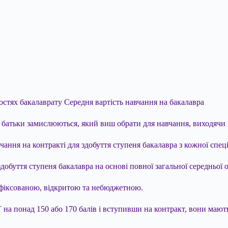
остях бакалаврату Середня вартість навчання на бакалавра
хні батьки замислюються, який виш обрати для навчання, виходячи
чання на контракті для здобуття ступеня бакалавра з кожної спеці
добуття ступеня бакалавра на основі повної загальної середньої ос
 фіксованою, відкритою та небюджетною.
на понад 150 або 170 балів і вступивши на контракт, вони маю