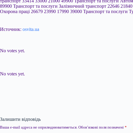
Источник:
osvita.ua
Submit Rating
Rate this item:
No votes yet.
Submit Rating
Rate this item:
No votes yet.
Залишити відповідь
Ваша e-mail адреса не оприлюднюватиметься.
Обов’язкові поля позначені
*