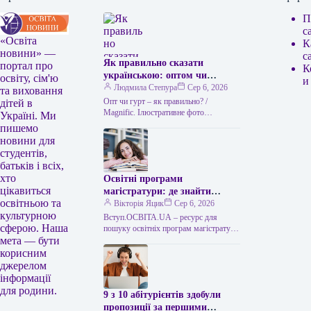
П
с
«Освіта
К
новини» —
с
Як правильно сказати
портал про
К
українською: оптом чи
освіту, сім'ю
и
гуртом
Людмила Степура
Сер 6, 2026
та виховання
Опт чи гурт – як правильно? /
дітей в
Мagnific. Ілюстративне фото
Україні. Ми
Українська мова приваблює тим, що
пишемо
часто пропонує два рівнозначні слова,
новини для
…
студентів,
батьків і всіх,
хто
Освітні програми
цікавиться
магістратури: де знайти
освітньою та
відомості
Вікторія Яцик
Сер 6, 2026
культурною
Вступ.ОСВІТА.UA – ресурс для
сферою. Наша
пошуку освітніх програм магістратури
мета — бути
Напрями магістратури: де отримати
відомості Для вибору напряму
корисним
підготовки вступники до
джерелом
магістратури…
інформації
для родини.
9 з 10 абітурієнтів здобули
пропозиції за першими