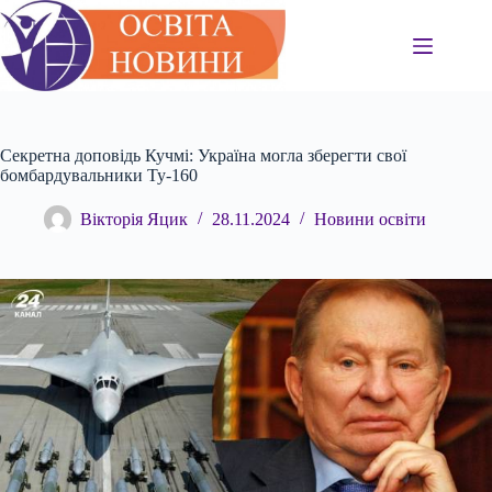
Перейти
до
вмісту
Секретна доповідь Кучмі: Україна могла зберегти свої
бомбардувальники Ту-160
Вікторія Яцик
28.11.2024
Новини освіти