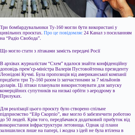
Три бомбардувальники Ту-160 могли бути використані у
цивільних проєктах.
Про це повідомляє
24 Канал з посиланням
на “Радіо Свобода”.
Що могло стати з літаками замість передачі Росії
В архівах журналістам “Схем” вдалося знайти конфіденційну
доповідь прем’єр-міністра Валерія Пустовойтенка президенту
Леонідові Кучмі. Була пропозиція від американської компанії
придбати три Ту-160 разом із запчастинами за
7 мільйонів
доларів. Ці літаки планували використовувати для запуску
комерційних супутників на низькі орбіти з аеродрому в
Прилуках.
Для реалізації цього проєкту було створено спільне
підприємство “Ейр Скорпіо”, яке могло б забезпечити роботою
до 50 людей. Крім того, передбачався додатковий прибуток від
використання інфраструктури летовища. Однак ці плани
залишилися лише на папері, і жодна з ідей не була втілена в