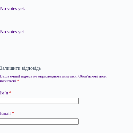
No votes yet.
Submit Rating
Rate this item:
No votes yet.
Залишити відповідь
Ваша e-mail адреса не оприлюднюватиметься.
Обов’язкові поля
позначені
*
Ім’я
*
Email
*