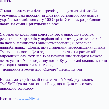
життя.
Літаки також могли бути переобладнані у звичайні засоби
ураження. Такі проєкти, за словами останнього командира
українського авіаполку Ту-160 Сергія Осипова, розроблялися
навіть на самій Прилуцькій авіабазі.
Як ракетно-космічний конструктор, я знаю, що відсоток
реалізованих проєктів у порівнянні з ідеями дуже невисокий, і
на папері залишається більшість пропозицій (особливо
найамбітніших). Додам, що усі варіанти переоснащення літаків
Ту технічно могли бути здійснені виключно на російській
виробничій базі, тож навіть за позитивним сценарієм можете
легко уявити їхню подальшу долю. Будучи реалізованими, вони
сьогодні працювали б на Росію,
– повідомив в коментарі “Схемам” Леонід Кучма.
Нагадаємо, український стратегічний бомбардувальник
Ту-95МС був на аукціоні на Ebay, що набуло свого часу
широкого розголосу.
Источник:
www.24tv.ua
Submit Rating
Rate this item: