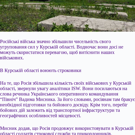
Російські війська значно збільшили чисельність свого
угруповання сил у Курській області. Водночас вони досі не
можуть скористатися перевагою, щоб витіснити наших
військових.
В Курській області воюють строковики
На те, що Росія збільшила кількість своїх військових у Курській
області, звернули увагу аналітики ISW. Вони посилаються на
слова речника Українського оперативного командування
“Північ” Вадима Мисника. За його словами, росіянам там бракує
необхідної підготовки та бойового досвіду. Крім того, перебіг
бойових дій залежить від транспортної інфраструктури та
географічних особливостей місцевості.
Мисник додав, що Росія продовжує використовувати в Курській
області солдатів строкової служби та прикордонників.