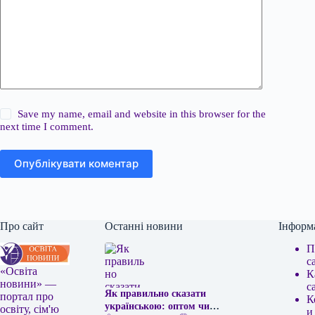
Save my name, email and website in this browser for the
next time I comment.
Опублікувати коментар
Про сайт
Останні новини
Інформ
П
с
«Освіта
К
новини» —
с
Як правильно сказати
портал про
К
українською: оптом чи
освіту, сім'ю
и