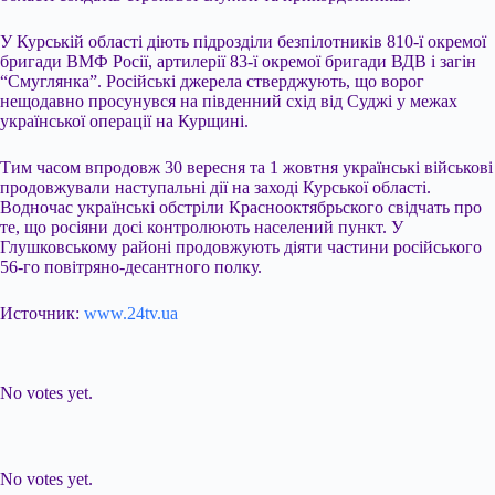
У Курській області діють підрозділи безпілотників 810-ї окремої
бригади ВМФ Росії, артилерії 83-ї окремої бригади ВДВ і загін
“Смуглянка”. Російські джерела стверджують, що ворог
нещодавно просунувся на південний схід від Суджі у межах
української операції на Курщині.
Тим часом впродовж 30 вересня та 1 жовтня українські військові
продовжували наступальні дії на заході Курської області.
Водночас українські обстріли Краснооктябрьского свідчать про
те, що росіяни досі контролюють населений пункт. У
Глушковському районі продовжують діяти частини російського
56-го повітряно-десантного полку.
Источник:
www.24tv.ua
Submit Rating
Rate this item:
No votes yet.
Submit Rating
Rate this item:
No votes yet.