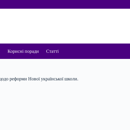
и
Корисні поради
Статті
щодо реформи Нової української школи.