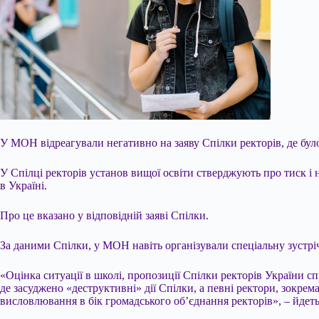
У МОН відреагували негативно на заяву Спілки ректорів, де бу
У Спілці ректорів установ вищої освіти стверджують про тиск і 
в Україні.
Про це вказано у відповідній заяві Спілки.
За даними Спілки, у МОН навіть організували спеціальну зустр
«Оцінка ситуації в школі, пропозиції Спілки ректорів України с
де засуджено «деструктивні» дії Спілки, а певні ректори, зокре
висловлювання в бік громадського об’єднання ректорів», – йдеть