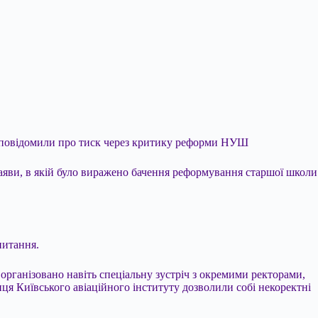
в повідомили про тиск через критику реформи НУШ
 заяви, в якій було виражено бачення реформування старшої школи
питання.
організовано навіть спеціальну зустріч з окремими ректорами,
иця Київського авіаційного інституту дозволили собі некоректні