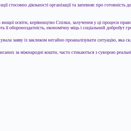
ції стосовно діяльності організації та запевняє про готовність д
вищої освіти, керівництво Спілки, залучення у ці процеси право
ь її обороноздатність, економічну міць і соціальний добробут гр
кувала заяву із закликом негайно проаналізувати ситуацію, яка с
писаних за міжнародні кошти, часто стикаються з суворою реальні