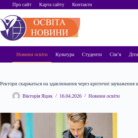
Перейти
Про сайт
Карта сайту
Контакти
до
вмісту
Новини освіти
Культура
Студенти
Сім’я
Діт
Ректори скаржаться на здавлювання через критичні зауваження 
Вікторія Яцик
16.04.2026
Новини освіти