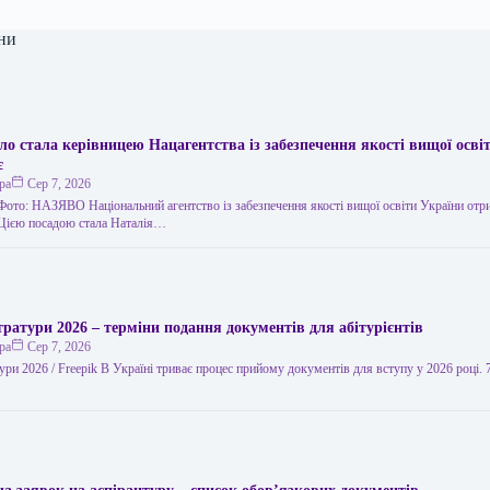
ни
ло стала керівницею Нацагентства із забезпечення якості вищої осві
є
ра
Сер 7, 2026
 Фото: НАЗЯВО Національний агентство із забезпечення якості вищої освіти України от
 Цією посадою стала Наталія…
тратури 2026 – терміни подання документів для абітурієнтів
ра
Сер 7, 2026
ури 2026 / Freepik В Україні триває процес прийому документів для вступу у 2026 році. 