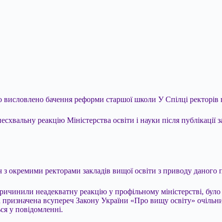
ло висловлено бачення реформи старшої школи У Спілці ректорі
несхвальну реакцію Міністерства освіти і науки після публікації
іч з окремими ректорами
закладів вищої освіти з приводу даного 
причинили неадекватну реакцію у профільному міністерстві, було 
ма призначена всупереч Закону України «Про вищу освіту» очільн
ся у повідомленні.