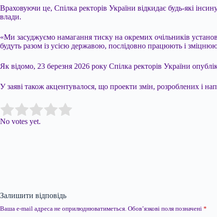
Враховуючи це, Спілка ректорів України відкидає будь-які інсинуа
влади.
«Ми засуджуємо намагання тиску на окремих очільників установ 
будуть разом із усією державою, послідовно працюють і зміцнюют
Як відомо, 23 березня 2026 року Спілка ректорів України опублі
У заяві також акцентувалося, що проекти змін, розроблених і на
Submit Rating
Rate this item:
No votes yet.
Залишити відповідь
Ваша e-mail адреса не оприлюднюватиметься.
Обов’язкові поля позначені
*