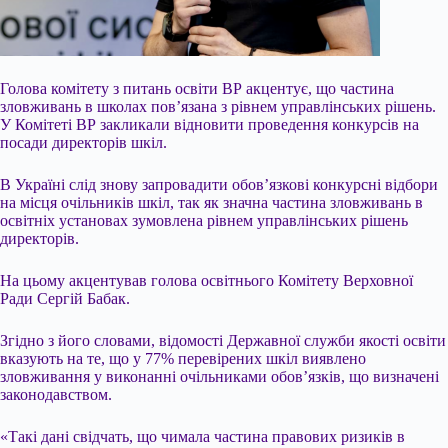
Голова комітету з питань освіти ВР акцентує, що частина
зловживань в школах пов’язана з рівнем управлінських рішень.
У Комітеті ВР закликали відновити проведення конкурсів на
посади директорів шкіл.
В Україні слід знову запровадити обов’язкові конкурсні відбори
на місця очільників шкіл, так як значна частина зловживань в
освітніх установах зумовлена рівнем управлінських рішень
директорів.
На цьому акцентував голова освітнього Комітету Верховної
Ради Сергій Бабак.
Згідно з його словами,
відомості Державної служби якості освіти
вказують на те, що у 77% перевірених шкіл виявлено
зловживання у виконанні очільниками обов’язків, що визначені
законодавством.
«Такі дані свідчать, що чимала частина правових ризиків в