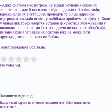
«Адже система має потребу не тільки усунення окремих
зловживань, але й посилення відповідальності очільників,
вдосконалення внутрішніх процедур та більш адресної
підтримки закладів освіти у найбільш проблемних сферах. Коли
у більш ніж трьох чвертях установ фіксуються зловживання у
виконанні очільниками їх законодавчо визначених обов’язків,
питання рівня управління освітою вже не може бути
другорядним», – наголосив Бабак.
Телеграм-каналі Освіта.ua.
Submit Rating
Rate this item:
No votes yet.
Залишити відповідь
Ваша e-mail адреса не оприлюднюватиметься.
Обов’язкові поля
позначені
*