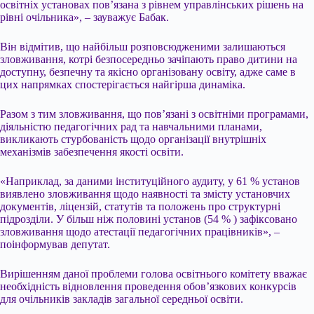
освітніх установах пов’язана з рівнем управлінських рішень на
рівні очільника», – зауважує Бабак.
Він відмітив, що найбільш розповсюдженими залишаються
зловживання, котрі безпосередньо зачіпають право дитини на
доступну, безпечну та якісно організовану освіту, адже саме в
цих напрямках спостерігається найгірша динаміка.
Разом з тим зловживання, що пов’язані з освітніми програмами,
діяльністю педагогічних рад та навчальними планами,
викликають стурбованість щодо організації внутрішніх
механізмів забезпечення якості освіти.
«Наприклад, за даними інституційного аудиту, у 61 % установ
виявлено зловживання щодо наявності та змісту установчих
документів, ліцензій, статутів та положень про структурні
підрозділи. У більш ніж половині установ (54 % ) зафіксовано
зловживання щодо атестації педагогічних працівників», –
поінформував депутат.
Вирішенням даної проблеми голова освітнього комітету вважає
необхідність відновлення проведення обов’язкових конкурсів
для очільників закладів загальної середньої освіти.