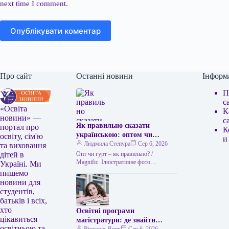
next time I comment.
Опублікувати коментар
Про сайт
Останні новини
Інформ
П
с
«Освіта
К
новини» —
с
Як правильно сказати
портал про
К
українською: оптом чи
освіту, сім'ю
и
гуртом
Людмила Степура
Сер 6, 2026
та виховання
Опт чи гурт – як правильно? /
дітей в
Мagnific. Ілюстративне фото
Україні. Ми
Українська мова приваблює тим, що
пишемо
часто пропонує два рівнозначні слова,
новини для
…
студентів,
батьків і всіх,
хто
Освітні програми
цікавиться
магістратури: де знайти
освітньою та