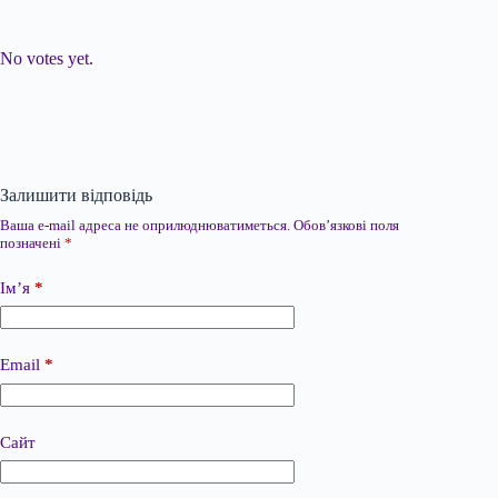
Submit Rating
Rate this item:
No votes yet.
Залишити відповідь
Ваша e-mail адреса не оприлюднюватиметься.
Обов’язкові поля
позначені
*
Ім’я
*
Email
*
Сайт