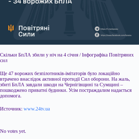
Скільки БпЛА збили у ніч на 4 січня / Інфографіка Повітряних
сил
Ще 47 ворожих безпілотників-імітаторів було локаційно
втрачено внаслідок активної протидії Сил оборони. На жаль,
збиті БпЛА завдали шкоди на Чернігівщині та Сумщині –
пошкоджено приватні будинки. Усім постраждалим надається
допомога.
Источник:
www.24tv.ua
Submit Rating
Rate this item:
No votes yet.