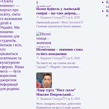
«Освіта
К
новини» —
с
Назви будівель у львівській
портал про
К
говірці – що таке двірець,
освіту, сім'ю
и
креденс, кнайпа
Людмила Степура
Сер 8, 2026
та виховання
Львівський діалект / Фото: lviv.travel У
дітей в
Галичині трапляється багато цікавих
Україні. Ми
висловів. Деякі можуть спантеличити
пишемо
навіть досвідченого мандрівника. Тож
новини для
не дивно,…
студентів,
батьків і всіх,
хто
Нісенітниця – значення слова
цікавиться
та його походження
освітньою та
Людмила Степура
Сер 8, 2026
культурною
Чи знаєте ви, що означає вислів
сферою. Наша
“єрунда”? / Magnific. Ілюстративне
мета — бути
фото Часом історія виникнення слова
виявляється цікавішою за його
корисним
пряме…
джерелом
інформації
для родини.
Лідер гурту “Ногу свело”
Максим Покровський
розповів про причини свого
Людмила Степура
Сер 8, 2026
візиту до України.
Фото: instagram.com/max_pokrovskiy
Підпишіться на нас в Google додати