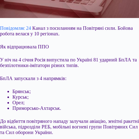
Повідомляє 24
Канал з посиланням на Повітряні сили. Бойова
робота велася у 10 регіонах.
Як відпрацювала ППО
У ніч на 4 січня Росія випустила по Україні 81 ударний БпЛА та
безпілотники-імітатори різних типів.
БпЛА запускали з 4 напрямків:
Брянськ;
Курськ;
Орел;
Приморсько-Ахтарськ.
До відбиття повітряного нападу залучали авіацію, зенітні ракетні
війська, підрозділи РЕБ, мобільні вогневі групи Повітряних Сил
та Сил оборони
України.