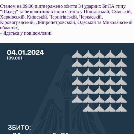
Станом на 09:00 підтверджено збиття 34 ударних БпЛА типу
“Шахед” та безпілотників інших типів у Полтавській, Сумській,
Харківській, Київській, Чернігівській, Черкаській,
Кіровоградській, Дніпропетровській, Одеській та Миколаївській
областях,
– йдеться у повідомленні.