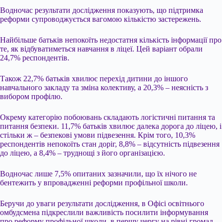
Водночас результати дослідження показують, що підтримка
реформи супроводжується вагомою кількістю застережень.
Найбільше батьків непокоїть недостатня кількість інформації про
те, як відбуватиметься навчання в ліцеї. Цей варіант обрали
24,7% респондентів.
Також 22,7% батьків хвилює перехід дитини до іншого
навчального закладу та зміна колективу, а 20,3% – неясність з
вибором профілю.
Окрему категорію побоювань складають логістичні питання та
питання безпеки. 11,7% батьків хвилює далека дорога до ліцею, і
стільки ж – безпекові умови підвезення. Крім того, 10,3%
респондентів непокоїть стан доріг, 8,8% – відсутність підвезення
до ліцею, а 8,4% – труднощі з його організацією.
Водночас лише 7,5% опитаних зазначили, що їх нічого не
бентежить у впровадженні реформи профільної школи.
Беручи до уваги результати дослідження, в Офісі освітнього
омбудсмена підкреслили важливість посилити інформування
про реформу профільної школи, в першу чергу на рівні громад.