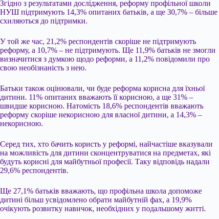
Згідно з результатами дослідження, реформу профільної школи
НУШ підтримують 14,3% опитаних батьків, а ще 30,7% – більше
схиляються до підтримки.
У той же час, 21,2% респондентів скоріше не підтримують
реформу, а 10,7% – не підтримують. Ще 11,9% батьків не змогли
визначитися з думкою щодо реформи, а 11,2% повідомили про
свою необізнаність з нею.
Батьки також оцінювали, чи буде реформа корисна для їхньої
дитини. 11% опитаних вважають її корисною, а ще 31% –
швидше корисною. Натомість 18,6% респондентів вважають
реформу скоріше некорисною для власної дитини, а 14,3% –
некорисною.
Серед тих, хто бачить користь у реформі, найчастіше вказували
на можливість для дитини сконцентруватися на предметах, які
будуть корисні для майбутньої професії. Таку відповідь надали
29,6% респондентів.
Ще 27,1% батьків вважають, що профільна школа допоможе
дитині більш усвідомлено обрати майбутній фах, а 19,9%
очікують розвитку навичок, необхідних у подальшому житті.