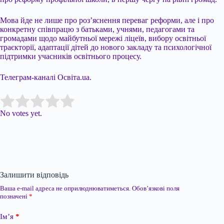
Мова йде не лише про роз’яснення переваг реформи, але і про
конкретну співпрацю з батьками, учнями, педагогами та
громадами щодо майбутньої мережі ліцеїв, вибору освітньої
траєкторії, адаптації дітей до нового закладу та психологічної
підтримки учасників освітнього процесу.
Телеграм-каналі Освіта.ua.
Submit Rating
Rate this item:
No votes yet.
Залишити відповідь
Ваша e-mail адреса не оприлюднюватиметься.
Обов’язкові поля
позначені
*
Ім’я
*