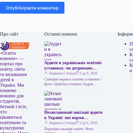
Опублікувати коментар
Про сайт
Останні новини
Інформ
П
с
«Освіта
К
новини» —
с
Аудити в українських освітніх
портал про
К
установах: чи дотримано
освіту, сім'ю
и
санітарних норм
Людмила Степура
Сер 6, 2026
та виховання
Санітарні норми в освітніх установах /
дітей в
фото з фейсбук-сторінки Андрія
Україні. Ми
Сташківа За перше півріччя поточного
пишемо
року Державна служба по প্রশ্নের…
новини для
студентів,
батьків і всіх,
хто
Незаплановані шкільні аудити
цікавиться
в Україні: які норми
освітньою та
запровадило Міністерство
Людмила Степура
Сер 6, 2026
культурною
освіти і науки
Перевірка закладів освіти / Фото: