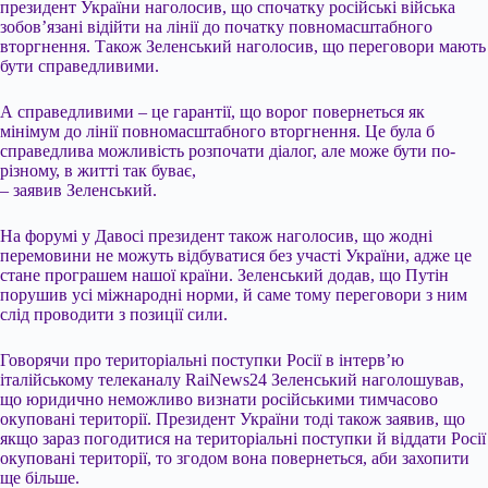
президент України наголосив, що спочатку російські війська
зобов’язані відійти на лінії до початку повномасштабного
вторгнення. Також Зеленський наголосив, що переговори мають
бути справедливими.
А справедливими – це гарантії, що ворог повернеться як
мінімум до лінії повномасштабного вторгнення. Це була б
справедлива можливість розпочати діалог, але може бути по-
різному, в житті так буває,
– заявив Зеленський.
На форумі у Давосі президент також наголосив, що жодні
перемовини не можуть відбуватися без участі України, адже це
стане програшем нашої країни. Зеленський додав, що Путін
порушив усі міжнародні норми, й саме тому переговори з ним
слід проводити з позиції сили.
Говорячи про територіальні поступки Росії в інтерв’ю
італійському телеканалу RaiNews24 Зеленський наголошував,
що юридично неможливо визнати російськими тимчасово
окуповані території. Президент України тоді також заявив, що
якщо зараз погодитися на територіальні поступки й віддати Росії
окуповані території, то згодом вона повернеться, аби захопити
ще більше.