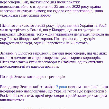
переговорів. Так, наступного дня після початку
повномасштабного вторгнення, 25 лютого 2022 року, країна-
агресорка висунула вимогу, що сяде за стіл переговорів, якщо
українська армія складе зброю.
Після того, 27 лютого 2022 року, представники України та Росії
мали зустрітися у Гомелі, що у Білорусі, однак ця зустріч не
відбулася. Щоправда, того ж дня українська делегація прибула на
українсько-білоруський кордон. Планувалося, що зустріч
відбудеться ввечері, однак її перенесли на 28 лютого.
Загалом, у Білорусі відбулося 3 раунди переговорів, під час яких
вдалося домовитися про створення гуманітарних коридорів.
Після того також були переговори у Стамбулі, однак суттєвих
домовленостей не вдалося досягти.
Позиція Зеленського щодо переговорів
Володимир Зеленський за майже
3 роки
повномасштабної війни
неодноразово наголошував, що Україна готова до переговорів з
Росією. Разом з тим, прямі переговори з російським диктатором
виключаються.