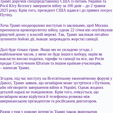
Трамп доручив спецпредставнику США із питань України та
Росії Кіту Келлогу завершити війну за 100 днів – до 2 травня
2025 року. Крім того, президент США вдався і до прямих погроз
Путіну.
Хоча Трамп неодноразово виступав із закликами, щоб Москва
припинила кровопролитну війну, однак 22 січня він опублікував
рішучий допис у власній мережі. Так, Трамп закликав негайно
зупинити бойові дії, інакше запровадить жорсткі санкції.
Далі буде тільки гірше. Якщо ми не укладемо угоди, і
найближчим часом, у мене не буде іншого вибору, окрім як
накласти високі податки, тарифи та санкції на все, що Росія
продає Сполученим Штатам та іншим країнам-учасницям,
– написав Трамп.
Згодом, під час виступу на Всесвітньому економічному форумі у
Давосі, Трамп заявив, що незабаром може зустрітися з Путіним,
аби обговорити завершення війни в Україні. Однак жодних
деталей наразі не повідомляли. Крім того, очікується, що
незабаром може відбутися й телефонна розмова між
американським президентом та російським диктатором.
Разом з тим у новому інтерв’ю Трамп також звинуватив