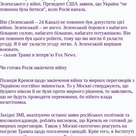
Зеленського у війні. Президент США заявив, що Україна “не
повинна була битися”, коли Росія напала.
Він (Зеленський – 24 Канал) не повинен був допустити цієї
війни. Зеленський – не ангел. Зеленський боровся з набагато
більшою силою, набагато більшою, набагато потужнішою. Він
не повинен був цього робити, тому що ми могли б укласти
угоду. Я б міг укласти угоду легко. А Зеленський вирішив
воювати,
– сказав Трамп в інтерв’ю Fox News.
Чи готова Росія закінчити війну
Позиція Кремля щодо закінчення війни та мирних переговорів з
Україною постійно змінюється. То у Москві стверджують, що
буцімто ніколи й не були проти мирного рішення, то заявляють,
що не будуть проводити перемовини, бо нібито влада
нелегітимна.
Західні ЗМІ, аналізуючи останні заяви російських політиків та
високопосадовців, роблять висновок, що Кремль не готовий до
мирних переговорів. Також у Москві скептично реагують на
погрози Трампа щодо посилення санкцій. Крім того, в Інституті