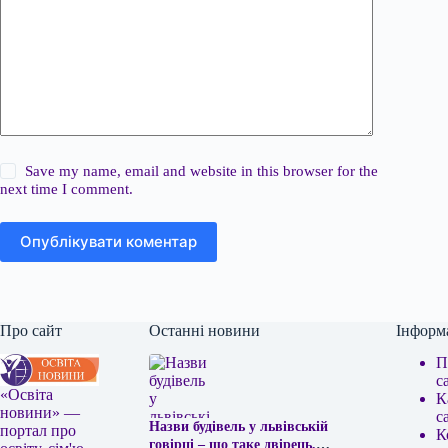
Save my name, email and website in this browser for the
next time I comment.
Опублікувати коментар
Про сайт
Останні новини
Інформ
П
с
«Освіта
К
новини» —
с
Назви будівель у львівській
портал про
К
говірці – що таке двірець,