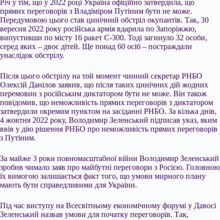
Річ у тім, що у 2022 році Україна офіційно затвердила, що
прямих переговорів з Владіміром Путіним бути не може.
Передумовою цього став цинічний обстріл окупантів. Так, 30
вересня 2022 року російська армія вдарила по Запоріжжю,
випустивши по місту 16 ракет С-300. Тоді загинуло 32 особи,
серед яких – двоє дітей. Ще понад 60 осіб – постраждали
унаслідок обстрілу.
Після цього обстрілу на той момент чинний секретар РНБО
Олексій Данілов заявив, що після таких цинічних дій жодних
перемовин з російським диктатором бути не може. Він також
повідомив, що неможливість прямих переговорів з диктатором
затвердили окремим пунктом на засіданні РНБО. За кілька днів,
4 жовтня 2022 року, Володимир Зеленський підписав указ, яким
ввів у дію рішення РНБО про неможливість прямих переговорів
з Путіним.
За майже 3 роки повномасштабної війни Володимир Зеленський
зробив чимало заяв про майбутні переговори з Росією. Головною
їх вимогою залишається факт того, що умови мирного плану
мають бути справедливими для України.
Під час виступу на Всесвітньому економічному форумі у Давосі
Зеленський назвав умови для початку переговорів. Так,