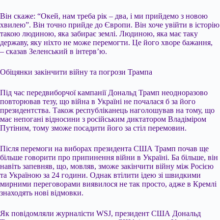
Він скаже: “Окей, нам треба рік – два, і ми прийдемо з новою
хвилею”. Він точно прийде до Європи. Він хоче увійти в історію
такою людиною, яка забирає землі. Людиною, яка має таку
державу, яку ніхто не може перемогти. Це його хворе бажання,
– сказав Зеленський в інтерв’ю.
Обіцянки закінчити війну та погрози Трампа
Під час передвиборчої кампанії Дональд Трамп неодноразово
повторював тезу, що війна в Україні не почалася б за його
президентства. Також республіканець наголошував на тому, що
має непогані відносини з російським диктатором Владіміром
Путіним, тому зможе посадити його за стіл перемовин.
Після перемоги на виборах президента США Трамп почав ще
більше говорити про припинення війни в Україні. Ба більше, він
навіть запевняв, що, мовляв, зможе закінчити війну між Росією
та Україною за 24 години. Однак втілити ідею зі швидкими
мирними переговорами виявилося не так просто, адже в Кремлі
знаходять нові відмовки.
Як повідомляли журналісти WSJ, президент США Дональд