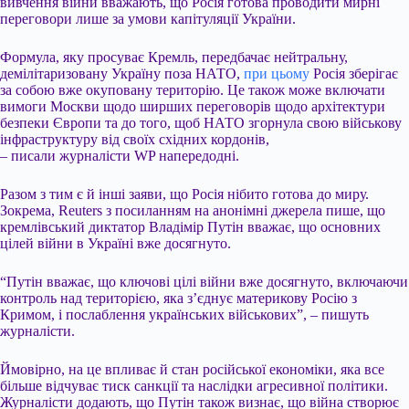
вивчення війни вважають, що Росія готова проводити мирні
переговори лише за умови капітуляції України.
Формула, яку просуває Кремль, передбачає нейтральну,
демілітаризовану Україну поза НАТО,
при цьому
Росія зберігає
за собою вже окуповану територію. Це також може включати
вимоги Москви щодо ширших переговорів щодо архітектури
безпеки Європи та до того, щоб НАТО згорнула свою військову
інфраструктуру від своїх східних кордонів,
– писали журналісти WP напередодні.
Разом з тим є й інші заяви, що Росія нібито готова до миру.
Зокрема, Reuters з посиланням на анонімні джерела пише, що
кремлівський диктатор Владімір Путін вважає, що основних
цілей війни в Україні вже досягнуто.
“Путін вважає, що ключові цілі війни вже досягнуто, включаючи
контроль над територією, яка з’єднує материкову Росію з
Кримом, і послаблення українських військових”, – пишуть
журналісти.
Ймовірно, на це впливає й стан російської економіки, яка все
більше відчуває тиск санкції та наслідки агресивної політики.
Журналісти додають, що Путін також визнає, що війна створює