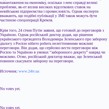
навантаження на економіку, оскільки з нею справді великі
проблеми, як-от вплив високих відсоткових ставок на
невійськові підприємства і промисловість. Однак експерти
вважають, що подібні публікації у ЗМІ також можуть бути
частиною спецоперації Кремля.
Крім того, 24 січня Путін заявив, що готовий до переговорів з
Україною. Однак російський диктор додав, що рішення
українського президента Володимира Зеленського про заборону
діалогу з Росією нібито робить нелегітимними можливі
переговори. Він додав, що серйозно вести переговори між
Росією та Україною в умовах “заборонного декрету” навряд чи
можливо. Отже, російський диктатор вважає, що Зеленський
повинен скасувати заборону на переговори.
Источник:
www.24tv.ua
Submit Rating
Rate this item:
No votes yet.
Submit Rating
Rate this item:
No votes yet.