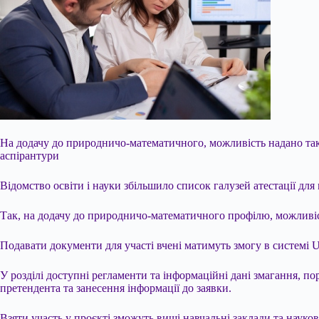
На додачу до природничо-математичного, можливість надано та
аспірантури
Відомство освіти і науки збільшило список галузей атестації для
Так, на додачу до природничо-математичного профілю, можливі
Подавати документи для участі вчені матимуть
змогу в системі U
У розділі доступні регламенти та інформаційні дані змагання, п
претендента та занесення інформації до заявки.
Взяти участь у проєкті зможуть вищі навчальні заклади та науково