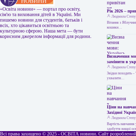
«Освіта новини» — портал про освіту,
Рік 2026 – пр
сім'ю та виховання дітей в Україні. Ми
Людмила Степу
пишемо новини для студентів, батьків і
Вітання з Яблучни
всіх, хто цікавиться освітньою та
кошики…
культурною сферою. Наша мета — бути
корисним джерелом інформації для родини.
Визначення мо
замінити в ук
використовуєт
Людмила Степу
допомогою під
Звідки походить – 
одній стороні 
ухвалити…
народі часто 
коли немає мо
повсякденному 
решка” в…
Ціни на навча
Західної Украї
Людмила Степу
Вартість навчання 
здобуття вищої ос
Всі права захищено © 2025 - ОСВІТА новини. Сайт розроблений