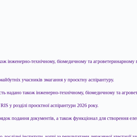
кож інженерно-технічному, біомедичному та агроветеринарному 
 майбутніх учасників змагання у проєктну аспірантуру.
сть надано також інженерно-технічному, біомедичному та агров
RIS у розділі проєктної аспірантури 2026 року.
орядок подання документів, а також функціонал для створення ел
-дослідні інститути, котрі за результатами державної атестації з