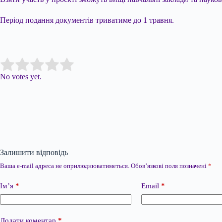
Період подання документів триватиме до 1 травня.
Submit Rating
Rate this item:
No votes yet.
Залишити відповідь
Ваша e-mail адреса не оприлюднюватиметься.
Обов’язкові поля позначені
*
Ім’я
*
Email
*
Додати коментар
*