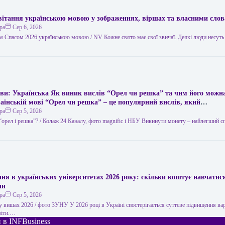
ивітання українською мовою у зображеннях, віршах та власними сло
ра
Сер 6, 2026
м Спасом 2026 українською мовою / NV Кожне свято має свої звичаї. Деякі люди несуть
ви: Українська Як виник вислів “Орел чи решка” та чим його можн
раїнській мові “Орел чи решка” – це популярний вислів, який
ься для позначення випадкового вибору або вирішення суперечки за
ра
Сер 5, 2026
кидання монети. Його походження пов’язане з давньою традицією, к
“орел і решка”? / Колаж 24 Каналу, фото magnific і НБУ Викинути монету – найлегший с
монети зображували орла, а на іншій – герб міста чи інший символ, я
називали “решкою”. Цей вислів став символом невизначеності та випа
жливості прийняти рішення іншим шляхом. Він широко використову
житті, а також у літературі та кіно. Якщо ви хочете замінити вислів
ння в українських університетах 2026 року: скільки коштує навчатис
ни
ра
Сер 5, 2026
у вишах 2026 / фото ЗУНУ У 2026 році в Україні спостерігається суттєве підвищення ва
віти.…
 в INFBusiness