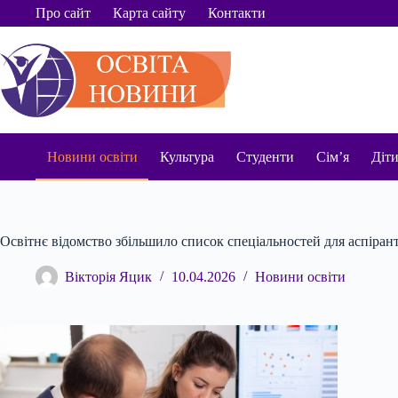
Перейти
Про сайт
Карта сайту
Контакти
до
вмісту
Новини освіти
Культура
Студенти
Сім’я
Діт
Освітнє відомство збільшило список спеціальностей для аспіран
Вікторія Яцик
10.04.2026
Новини освіти