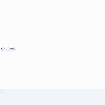
 I comment.
ни