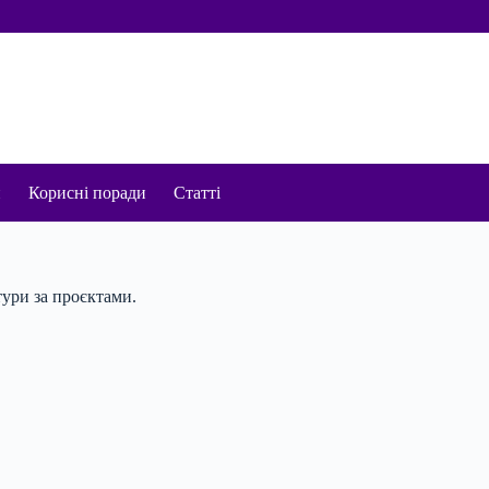
и
Корисні поради
Статті
тури за проєктами.