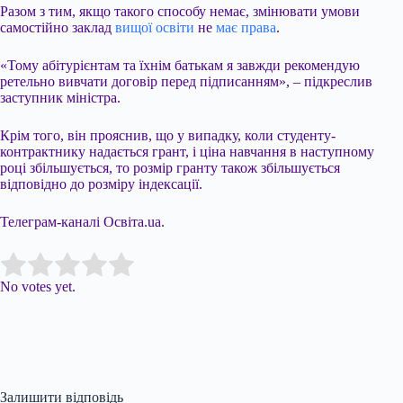
Разом з тим, якщо такого способу немає, змінювати умови
самостійно заклад
вищої освіти
не
має права
.
«Тому абітурієнтам та їхнім батькам я завжди рекомендую
ретельно вивчати договір перед підписанням», – підкреслив
заступник міністра.
Крім того, він прояснив, що у випадку, коли студенту-
контрактнику надається грант, і ціна навчання в наступному
році збільшується, то розмір гранту також збільшується
відповідно до розміру індексації.
Телеграм-каналі Освіта.ua.
Submit Rating
Rate this item:
No votes yet.
Залишити відповідь