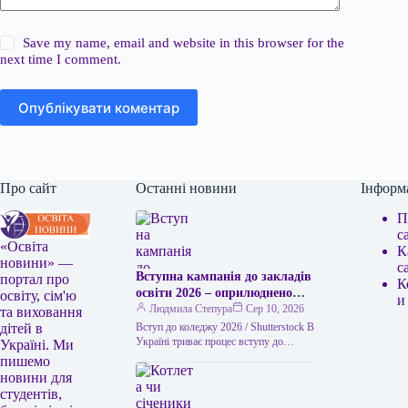
Save my name, email and website in this browser for the
next time I comment.
Опублікувати коментар
Про сайт
Останні новини
Інформ
П
с
«Освіта
К
новини» —
с
Вступна кампанія до закладів
портал про
К
освіти 2026 – оприлюднено
освіту, сім'ю
и
переліки рекомендованих до
Людмила Степура
Сер 10, 2026
та виховання
вступу на бюджетні місця
Вступ до коледжу 2026 / Shutterstock В
дітей в
Україні триває процес вступу до
Україні. Ми
коледжів. Абітурієнти, які завершили
пишемо
11 клас або навчання…
новини для
студентів,