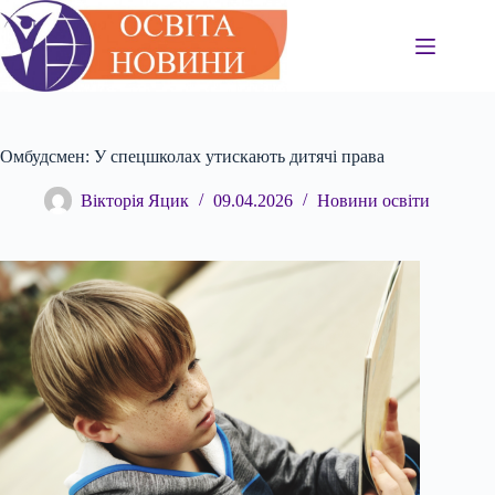
Перейти
до
вмісту
Омбудсмен: У спецшколах утискають дитячі права
Вікторія Яцик
09.04.2026
Новини освіти