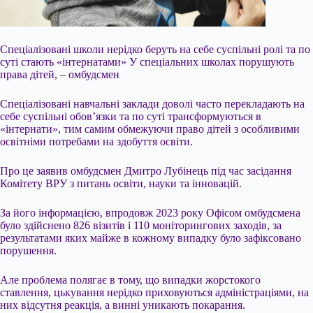
Спеціалізовані школи нерідко беруть на себе суспільні ролі та по
суті стають «інтернатами» У спеціальних школах порушують
права дітей, – омбудсмен
Спеціалізовані навчальні заклади доволі часто перекладають на
себе суспільні обов’язки та по суті трансформуються в
«інтернати», тим самим обмежуючи право дітей з особливими
освітніми потребами на здобуття освіти.
Про це заявив омбудсмен Дмитро Лубінець під час засідання
Комітету ВРУ з питань освіти, науки та інновацій.
За його
інформацією, впродовж 2023 року Офісом омбудсмена
було здійснено 826 візитів і 110 моніторингових заходів, за
результатами яких майже в кожному випадку було зафіксовано
порушення.
Але проблема полягає в тому, що випадки жорстокого
ставлення, цькування нерідко приховуються адміністраціями, на
них відсутня реакція, а винні уникають покарання.