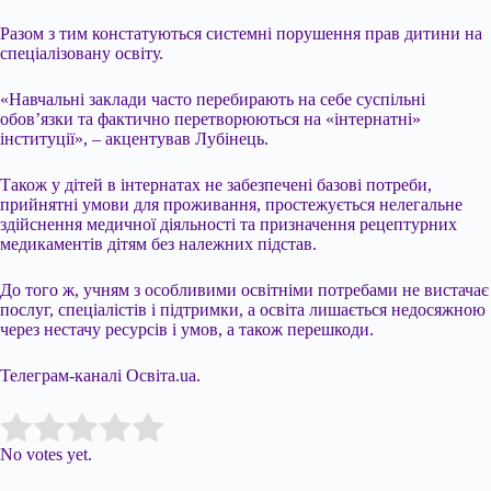
Разом з тим констатуються системні порушення прав дитини на
спеціалізовану освіту.
«Навчальні заклади часто перебирають на себе суспільні
обов’язки та фактично перетворюються на «інтернатні»
інституції», – акцентував Лубінець.
Також у дітей в інтернатах не забезпечені базові потреби,
прийнятні умови для проживання, простежується нелегальне
здійснення медичної діяльності та призначення рецептурних
медикаментів дітям без належних підстав.
До того ж, учням з особливими освітніми потребами не вистачає
послуг, спеціалістів і підтримки, а освіта лишається недосяжною
через нестачу ресурсів і умов, а також перешкоди.
Телеграм-каналі Освіта.ua.
Submit Rating
Rate this item:
No votes yet.