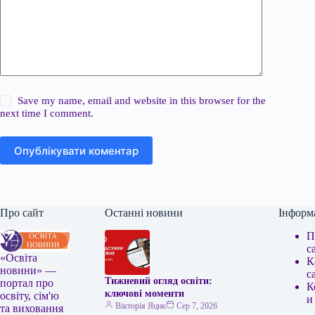
Save my name, email and website in this browser for the
next time I comment.
Опублікувати коментар
Про сайт
Останні новини
Інформ
П
с
«Освіта
К
новини» —
с
Тижневий огляд освіти:
портал про
К
ключові моменти
освіту, сім'ю
и
Вікторія Яцик
Сер 7, 2026
та виховання