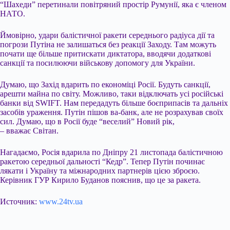
“Шахеди” перетинали повітряний простір Румунії, яка є членом
НАТО.
Ймовірно, удари балістичної ракети середнього радіуса дії та
погрози Путіна не залишаться без реакції Заходу. Там можуть
почати ще більше притискати диктатора, вводячи додаткові
санкції та посилюючи військову допомогу для України.
Думаю, що Захід вдарить по економіці Росії. Будуть санкції,
арешти майна по світу. Можливо, таки відключать усі російські
банки від SWIFT. Нам передадуть більше боєприпасів та дальніх
засобів ураження. Путін пішов ва-банк, але не розрахував своїх
сил. Думаю, що в Росії буде “веселий” Новий рік,
– вважає Світан.
Нагадаємо, Росія вдарила по Дніпру 21 листопада балістичною
ракетою середньої дальності “Кедр”. Тепер Путін починає
лякати і Україну та міжнародних партнерів цією зброєю.
Керівник ГУР Кирило Буданов пояснив, що це за ракета.
Источник:
www.24tv.ua
Submit Rating
Rate this item: