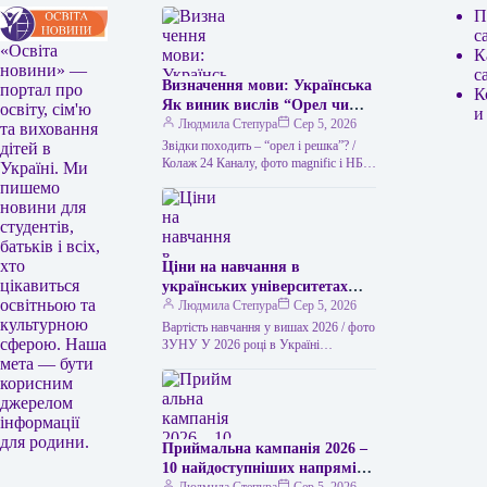
П
с
«Освіта
К
новини» —
с
Визначення мови: Українська
портал про
К
Як виник вислів “Орел чи
освіту, сім'ю
и
решка” та чим його можна
Людмила Степура
Сер 5, 2026
та виховання
замінити в українській мові
Звідки походить – “орел і решка”? /
дітей в
“Орел чи решка” – це
Колаж 24 Каналу, фото magnific і НБУ
Україні. Ми
Викинути монету – найлегший спосіб
популярний вислів, який
пишемо
ухвалити…
використовується для
новини для
позначення випадкового
студентів,
вибору або вирішення
батьків і всіх,
суперечки за допомогою
хто
Ціни на навчання в
підкидання монети. Його
цікавиться
українських університетах
походження пов’язане з
освітньою та
2026 року: скільки коштує
Людмила Степура
Сер 5, 2026
давньою традицією, коли на
культурною
навчатися у вишах Західної
Вартість навчання у вишах 2026 / фото
одній стороні монети
сферою. Наша
України
ЗУНУ У 2026 році в Україні
зображували орла, а на іншій
мета — бути
спостерігається суттєве підвищення
– герб міста чи інший символ,
вартості здобуття вищої освіти.…
корисним
який у народі часто називали
джерелом
“решкою”. Цей вислів став
інформації
символом невизначеності та
для родини.
Приймальна кампанія 2026 –
випадковості, коли немає
10 найдоступніших напрямів
можливості прийняти