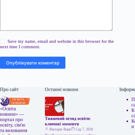
Save my name, email and website in this browser for the
next time I comment.
Опублікувати коментар
Про сайт
Останні новини
Інформ
П
с
«Освіта
К
новини» —
с
Тижневий огляд освіти:
портал про
К
ключові моменти
освіту, сім'ю
и
Вікторія Яцик
Сер 7, 2026
та виховання