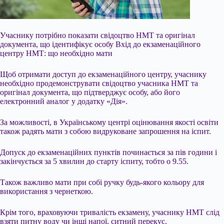
Учаснику потрібно показати свідоцтво НМТ та оригінал
документа, що ідентифікує особу Вхід до екзаменаційного
центру НМТ: що необхідно мати
Щоб отримати доступ до екзаменаційного центру, учаснику
необхідно продемонструвати свідоцтво учасника НМТ та
оригінал документа, що підтверджує особу, або його
електронний аналог у додатку «Дія».
За можливості, в Українському центрі оцінювання якості освіти
також радять мати з собою видруковане запрошення на іспит.
Допуск до екзаменаційних пунктів
починається за пів години і
закінчується за 5 хвилин до старту іспиту, тобто о 9.55.
Також важливо мати при собі ручку будь-якого кольору для
використання з чернеткою.
Крім того, враховуючи тривалість екзамену, учаснику НМТ слід
взяти питну воду чи інші напої, ситний перекус.