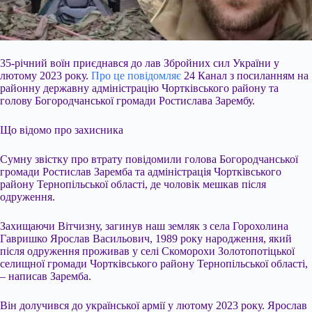
35-річний воїн приєднався до лав Збройних сил України у
лютому 2023 року.
Про це повідомляє
24 Канал з посиланням на
районну державну адміністрацію Чортківського району та
голову Богородчанської громади Ростислава Зарембу.
Що відомо про захисника
Сумну звістку про втрату повідомили голова Богородчанської
громади Ростислав Заремба та адміністрація Чортківського
району Тернопільської області, де чоловік
мешкав після
одруження.
Захищаючи Вітчизну, загинув наш земляк з села Горохолина
Гавришко Ярослав Васильович, 1989 року народження, який
після одруження проживав у селі Скоморохи Золотопотіцької
селищної громади Чортківського району Тернопільської області,
– написав Заремба.
Він долучився до української армії у лютому 2023 року. Ярослав