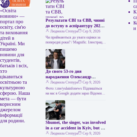
П
с
«Освіта
К
новини» —
с
Результати ЄВІ та ЄВВ, чинні
портал про
К
до вступу в аспірантуру 2026
освіту, сім'ю
и
року
Людмила Степура
Сер 9, 2026
та виховання
Чи приймаються до уваги оцінки за
дітей в
попередні роки? / Magnific. Ілюстрація
Україні. Ми
Одне з найчастіших питань абітурієнтів
пишемо
до аспірантури – чи…
новини для
студентів,
батьків і всіх,
хто
До свого 53-го дня
цікавиться
народження Олександр
освітньою та
Пономарьов повідомив, що
Людмила Степура
Сер 9, 2026
культурною
створив пригодницьку книгу.
Фото: t.me/yulainfonews Підпишіться
сферою. Наша
на нас в Google додати зараз Відомий
мета — бути
український виконавець Олександр
Пономарьов створив пригодницьку
корисним
книгу. Про це він…
джерелом
інформації
для родини.
Shumei, the singer, was involved
in a car accident in Kyiv, but he
was unharmed.
Людмила Степура
Сер 9, 2026