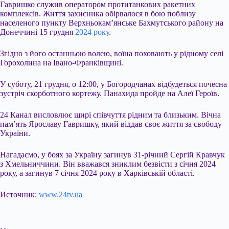
Гавришко служив оператором протитанкових ракетних
комплексів. Життя захисника обірвалося в бою поблизу
населеного пункту Верхньокам’янське Бахмутського району на
Донеччині 15 грудня
2024 року
.
Згідно з його останньою волею, воїна поховають у рідному селі
Горохолина на Івано-Франківщині.
У суботу, 21 грудня, о 12:00, у Богородчанах відбудеться почесна
зустріч скорботного кортежу. Панахида пройде на Алеї Героїв.
24 Канал висловлює щирі співчуття рідним та близьким. Вічна
пам’ять Ярославу Гавришку, який віддав своє життя за свободу
України.
Нагадаємо, у боях за Україну загинув 31-річний Сергій Кравчук
з Хмельниччини. Він вважався зниклим безвісти з січня 2024
року, а загинув 7 січня 2024 року в Харківській області.
Источник:
www.24tv.ua
Submit Rating
Rate this item: