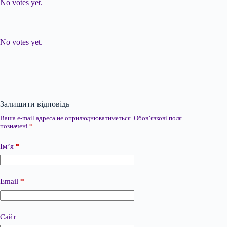
No votes yet.
Submit Rating
Rate this item:
No votes yet.
Залишити відповідь
Ваша e-mail адреса не оприлюднюватиметься.
Обов’язкові поля
позначені
*
Ім’я
*
Email
*
Сайт