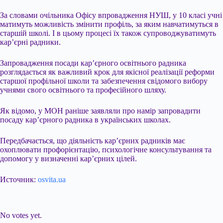
За словами очільника Офісу впровадження НУШ, у 10 класі учні
матимуть можливість змінити профіль, за яким навчатимуться в
старшій школі. І в цьому процесі їх також супроводжуватимуть
карʼєрні радники.
Запровадження посади кар’єрного освітнього радника
розглядається як важливий крок для якісної реалізації реформи
старшої профільної школи та забезпечення свідомого вибору
учнями свого освітнього та професійного шляху.
Як відомо, у МОН раніше заявляли про намір запровадити
посаду карʼєрного радника в українських школах.
Передбачається, що діяльність карʼєрних радників має
охоплювати профорієнтацію, психологічне консультування та
допомогу у визначенні кар’єрних цілей.
Источник:
osvita.ua
Submit Rating
Rate this item:
No votes yet.