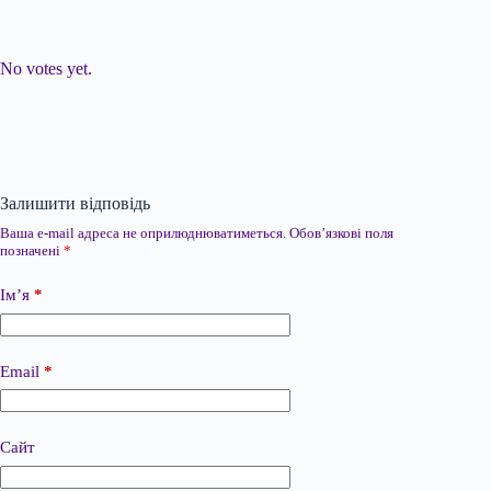
Submit Rating
Rate this item:
No votes yet.
Залишити відповідь
Ваша e-mail адреса не оприлюднюватиметься.
Обов’язкові поля
позначені
*
Ім’я
*
Email
*
Сайт