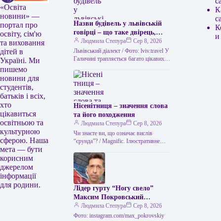
с
«Освіта
К
новини» —
с
Назви будівель у львівській
портал про
К
говірці – що таке двірець,
освіту, сім'ю
и
креденс, кнайпа
Людмила Степура
Сер 8, 2026
та виховання
Львівський діалект / Фото: lviv.travel У
дітей в
Галичині трапляється багато цікавих
Україні. Ми
висловів. Деякі можуть спантеличити
пишемо
навіть досвідченого мандрівника. Тож
новини для
не дивно,…
студентів,
батьків і всіх,
хто
Нісенітниця – значення слова
цікавиться
та його походження
освітньою та
Людмила Степура
Сер 8, 2026
культурною
Чи знаєте ви, що означає вислів
сферою. Наша
“єрунда”? / Magnific. Ілюстративне
мета — бути
фото Часом історія виникнення слова
виявляється цікавішою за його
корисним
пряме…
джерелом
інформації
для родини.
Лідер гурту “Ногу свело”
Максим Покровський
розповів про причини свого
Людмила Степура
Сер 8, 2026
візиту до України.
Фото: instagram.com/max_pokrovskiy