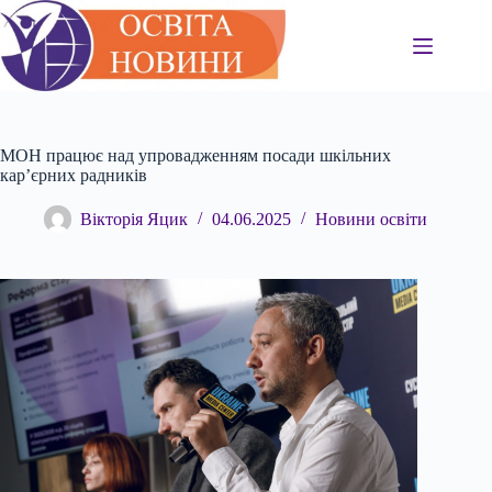
Перейти
до
вмісту
МОН працює над упровадженням посади шкільних
кар’єрних радників
Вікторія Яцик
04.06.2025
Новини освіти