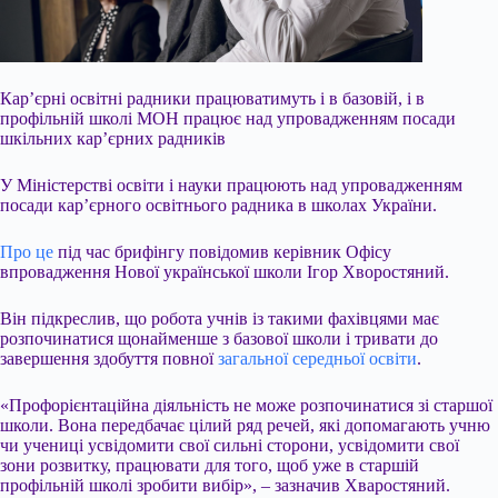
Карʼєрні освітні радники працюватимуть і в базовій, і в
профільній школі МОН працює над упровадженням посади
шкільних кар’єрних радників
У Міністерстві освіти і науки працюють над упровадженням
посади карʼєрного освітнього радника в школах України.
Про це
під час брифінгу повідомив керівник Офісу
впровадження Нової української школи Ігор Хворостяний.
Він підкреслив, що робота учнів із такими фахівцями має
розпочинатися щонайменше з базової школи і тривати до
завершення здобуття повної
загальної середньої освіти
.
«Профорієнтаційна діяльність не може розпочинатися зі старшої
школи. Вона передбачає цілий ряд речей, які допомагають учню
чи учениці усвідомити свої сильні сторони, усвідомити свої
зони розвитку, працювати для того, щоб уже в старшій
профільній школі зробити вибір», – зазначив Хваростяний.