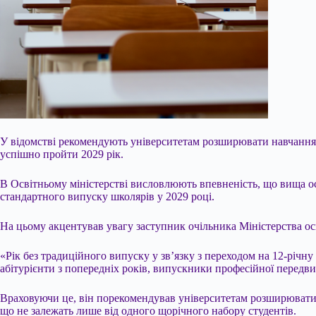
У відомстві рекомендують університетам розширювати навчання д
успішно пройти 2029 рік.
В Освітньому міністерстві висловлюють впевненість, що вища ос
стандартного випуску школярів у 2029 році.
На цьому акцентував увагу заступник очільника Міністерства ос
«Рік без традиційного випуску у зв’язку з переходом на 12-річ
абітурієнти з попередніх років, випускники професійної передвищ
Враховуючи це, він порекомендував університетам розширювати 
що не залежать лише від одного щорічного набору студентів.