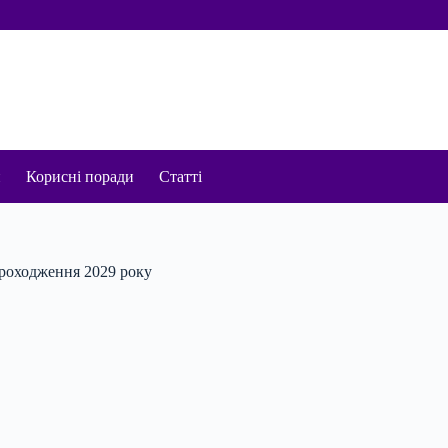
и
Корисні поради
Статті
 проходження 2029 року