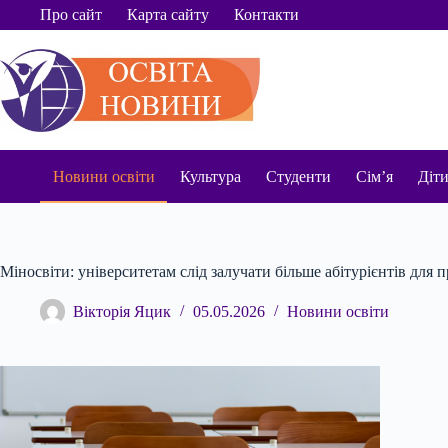
Перейти
Про сайт
Карта сайту
Контакти
до
вмісту
Новини освіти
Культура
Студенти
Сім’я
Діт
Міносвіти: університетам слід залучати більше абітурієнтів для
Вікторія Яцик
05.05.2026
Новини освіти