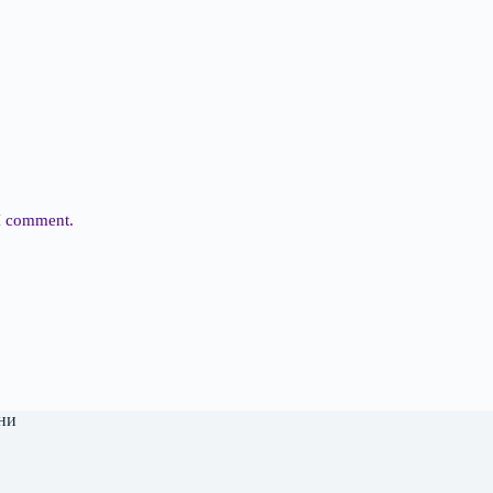
 I comment.
ни