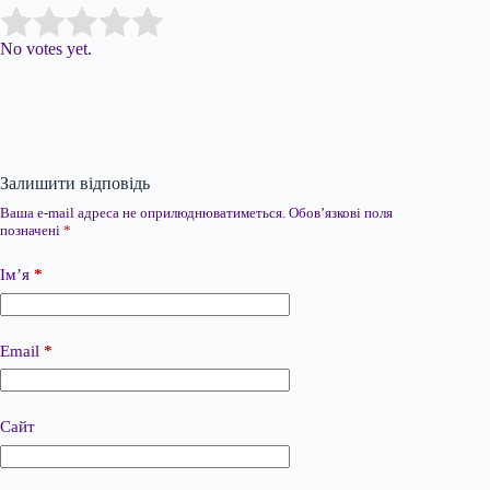
Submit Rating
Rate this item:
No votes yet.
Залишити відповідь
Ваша e-mail адреса не оприлюднюватиметься.
Обов’язкові поля
позначені
*
Ім’я
*
Email
*
Сайт