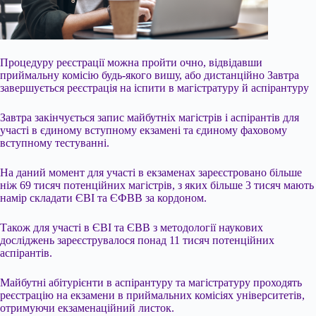
Процедуру реєстрації можна пройти очно, відвідавши
приймальну комісію будь-якого вишу, або дистанційно Завтра
завершується реєстрація на іспити в магістратуру й аспірантуру
Завтра закінчується запис майбутніх магістрів і аспірантів для
участі в
єдиному вступному екзамені та єдиному фаховому
вступному тестуванні.
На даний момент для участі в екзаменах зареєстровано більше
ніж 69 тисяч потенційних магістрів, з яких більше 3 тисяч мають
намір складати ЄВІ та ЄФВВ за кордоном.
Також для участі в ЄВІ та ЄВВ з методології наукових
досліджень зареєструвалося понад 11 тисяч потенційних
аспірантів.
Майбутні абітурієнти в аспірантуру та магістратуру проходять
реєстрацію на екзамени в приймальних комісіях університетів,
отримуючи екзаменаційний листок.