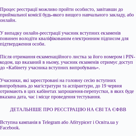
Процес реєстрації можливо пройти особисто, завітавши до
приймальної комісії будь-якого вищого навчального закладу, або
онлайн.
У випадку онлайн-реєстрації учасник вступних екзаменів
повинен володіти кваліфікованим електронним підписом для
підтвердження особи.
Після отримання екзаменаційного листка за його номером і РIN-
кодом, що вказаний в ньому, учасник екзаменів отримує доступ
до «Кабінету учасника вступних випробувань».
Учасники, які зареєстровані на головну сесію вступних
випробувань до магістратури та аспірантури, до 19 червня
отримають в цих кабінетах запрошення-перепустки, в яких буде
вказана дата, час і місце проведення тестування.
ДЕТАЛЬНІШЕ ПРО РЕЄСТРАЦІЮ НА ЄВІ ТА ЄФВВ
Вступна кампанія в Telegram або Абітурієнт і Освіта.ua у
Facebook.