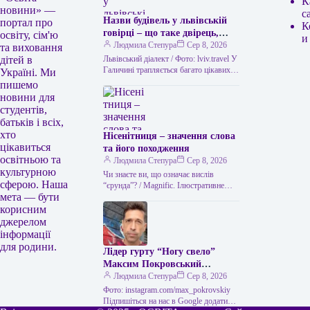
К
новини» —
с
Назви будівель у львівській
портал про
К
говірці – що таке двірець,
освіту, сім'ю
и
креденс, кнайпа
Людмила Степура
Сер 8, 2026
та виховання
Львівський діалект / Фото: lviv.travel У
дітей в
Галичині трапляється багато цікавих
Україні. Ми
висловів. Деякі можуть спантеличити
пишемо
навіть досвідченого мандрівника. Тож
новини для
не дивно,…
студентів,
батьків і всіх,
хто
Нісенітниця – значення слова
цікавиться
та його походження
освітньою та
Людмила Степура
Сер 8, 2026
культурною
Чи знаєте ви, що означає вислів
сферою. Наша
“єрунда”? / Magnific. Ілюстративне
мета — бути
фото Часом історія виникнення слова
виявляється цікавішою за його
корисним
пряме…
джерелом
інформації
для родини.
Лідер гурту “Ногу свело”
Максим Покровський
розповів про причини свого
Людмила Степура
Сер 8, 2026
візиту до України.
Фото: instagram.com/max_pokrovskiy
Підпишіться на нас в Google додати